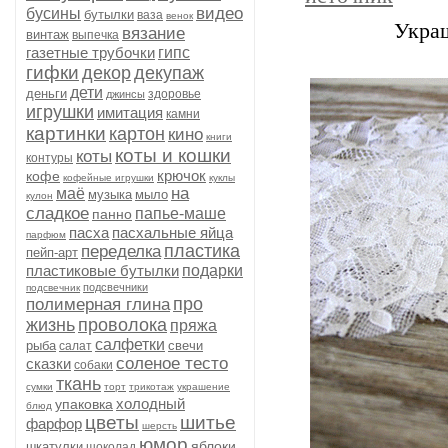
видео
бусины
бутылки
ваза
венок
Укра
вязание
винтаж
выпечка
газетные трубочки
гипс
гифки
декор
декупаж
дети
деньги
здоровье
джинсы
игрушки
имитация
камни
картинки
картон
кино
книги
коты и кошки
коты
контуры
крючок
кофе
кофейные игрушки
куклы
на
маё
музыка
мыло
кулон
сладкое
папье-маше
панно
пасха
пасхальные яйца
парфюм
пластика
переделка
пейп-арт
пластиковые бутылки
подарки
подсвечники
подсвечник
про
полимерная глина
жизнь
проволока
пряжа
салфетки
рыба
свечи
салат
соленое тесто
сказки
собаки
ткань
сумки
торт
трикотаж
украшение
холодный
упаковка
блюд
цветы
шитье
фарфор
шерсть
юмор
яблоки
шкатулки
шоколад