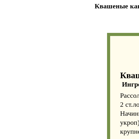
Квашеные ка
Кваш
Ингр
Рассо
2 ст.л
Начин
укроп
крупно