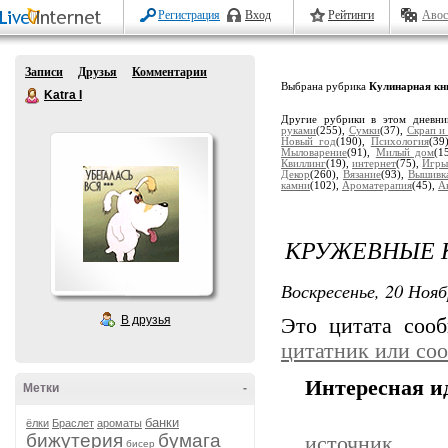
Регистрация
Вход
Рейтинги
Авос
Записи
Друзья
Комментарии
Выбрана рубрика
Кулинарная кн
Katra I
Другие рубрики в этом дневн
руками
(255),
Сумки
(37),
Скрап и
Новый год
(190),
Психология
(39
Мыловарение
(91),
Милый дом
(1
Квиллинг
(19),
интернет
(75),
Игры
Декор
(260),
Вязание
(93),
Вышивк
камни
(102),
Ароматерапия
(45),
А
КРУЖЕВНЫЕ 
Воскресенье, 20 Нояб
В друзья
Это цитата соо
цитатник или со
Интересная иде
Метки
-
банки
ёлки
Браслет
ароматы
бижутерия
бумага
источник
бисер