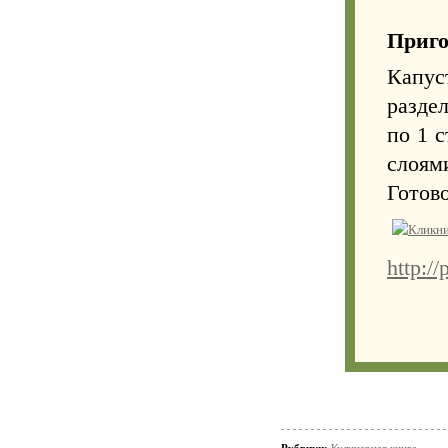
Приго
Капус
разде
по 1 с
слоям
Готово
http:/