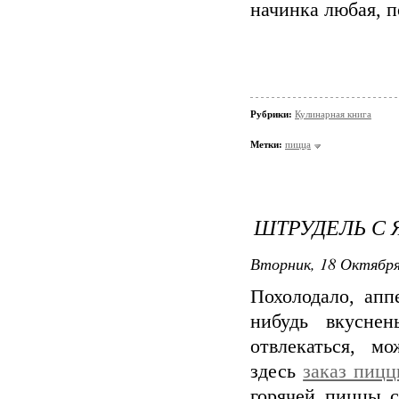
начинка любая, п
Рубрики:
Кулинарная книга
Метки:
пицца
ШТРУДЕЛЬ С
Вторник, 18 Октября
Похолодало, апп
нибудь вкусне
отвлекаться, м
здесь
заказ пицц
горячей пиццы с