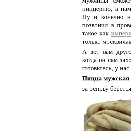
мужчины сможе
пиццерию, а нам
Ну и конечно н
позвонил в пров
такое как
импер
только москвичам
А вот вам друг
когда он сам зах
готовьтесь, у нас
Пицца мужская
за основу беретс