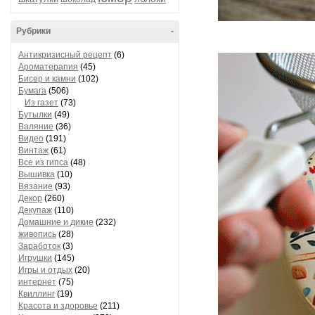
Рубрики
-
Антикризисный рецепт
(6)
Ароматерапия
(45)
Бисер и камни
(102)
Бумага
(506)
Из газет
(73)
Бутылки
(49)
Валяние
(36)
Видео
(191)
Винтаж
(61)
Все из гипса
(48)
Вышивка
(10)
Вязание
(93)
Декор
(260)
Декупаж
(110)
Домашние и дикие
(232)
живопись
(28)
Заработок
(3)
Игрушки
(145)
Игры и отдых
(20)
интернет
(75)
Квиллинг
(19)
Красота и здоровье
(211)