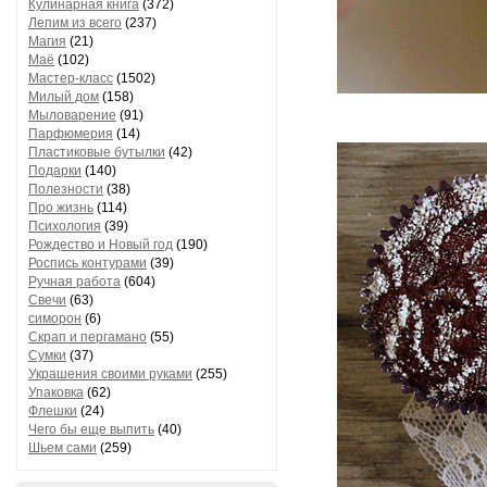
Кулинарная книга
(372)
Лепим из всего
(237)
Магия
(21)
Маё
(102)
Мастер-класс
(1502)
Милый дом
(158)
Мыловарение
(91)
Парфюмерия
(14)
Пластиковые бутылки
(42)
Подарки
(140)
Полезности
(38)
Про жизнь
(114)
Психология
(39)
Рождество и Новый год
(190)
Роспись контурами
(39)
Ручная работа
(604)
Свечи
(63)
симорон
(6)
Скрап и пергамано
(55)
Сумки
(37)
Украшения своими руками
(255)
Упаковка
(62)
Флешки
(24)
Чего бы еще выпить
(40)
Шьем сами
(259)