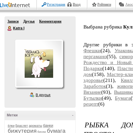
Регистрация
Вход
Рейтинги
Авос
Записи
Друзья
Комментарии
Выбрана рубрика
Кул
Katra I
Другие рубрики в 
Флешки
(24),
Упаковк
пергамано
(55),
симор
Рождество и Новый
Подарки
(140),
Пласти
дом
(158),
Мастер-кла
здоровье
(211),
Квил
Заработок
(3),
живоп
Вязание
(93),
Вышивк
В друзья
Бутылки
(49),
Бумага
рецепт
(6)
Метки
-
РЫБКА ДО
банки
ёлки
Браслет
ароматы
бижутерия
бумага
бисер