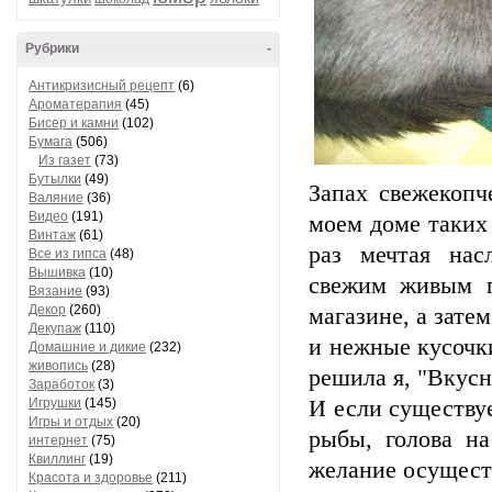
Рубрики
-
Антикризисный рецепт
(6)
Ароматерапия
(45)
Бисер и камни
(102)
Бумага
(506)
Из газет
(73)
Бутылки
(49)
Запах свежекопч
Валяние
(36)
Видео
(191)
моем доме таких
Винтаж
(61)
раз мечтая на
Все из гипса
(48)
Вышивка
(10)
свежим живым п
Вязание
(93)
Декор
(260)
магазине, а зате
Декупаж
(110)
и нежные кусочки
Домашние и дикие
(232)
живопись
(28)
решила я, "Вкусн
Заработок
(3)
Игрушки
(145)
И если существу
Игры и отдых
(20)
рыбы, голова на
интернет
(75)
Квиллинг
(19)
желание осущест
Красота и здоровье
(211)