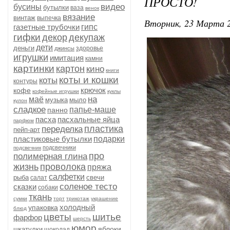
ПРОСТО!
видео
бусины
бутылки
ваза
венок
вязание
винтаж
выпечка
Вторник, 23 Марта 2
газетные трубочки
гипс
гифки
декор
декупаж
дети
деньги
здоровье
джинсы
игрушки
имитация
камни
картинки
картон
кино
книги
коты и кошки
коты
контуры
крючок
кофе
кофейные игрушки
куклы
на
маё
музыка
мыло
кулон
сладкое
папье-маше
панно
пасха
пасхальные яйца
парфюм
пластика
переделка
пейп-арт
пластиковые бутылки
подарки
подсвечники
подсвечник
про
полимерная глина
жизнь
проволока
пряжа
салфетки
рыба
свечи
салат
соленое тесто
сказки
собаки
ткань
сумки
торт
трикотаж
украшение
холодный
упаковка
блюд
цветы
шитье
фарфор
шерсть
юмор
яблоки
шкатулки
шоколад