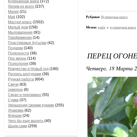
Кулинарная книга
(372)
Лепим из всего
(237)
Магия
(21)
Маё
(102)
Рубрики:
Кулинарная книга
Мастер-класс
(1502)
Милый дом
(158)
Метки:
рыба
кулинарная книга
Мыловарение
(91)
Парфюмерия
(14)
Пластиковые бутылки
(42)
Подарки
(140)
ПЕРЕЦ ОГОНЕ
Полезности
(38)
Про жизнь
(114)
Психология
(39)
Четверг, 18 Марта 2
Рождество и Новый год
(190)
Роспись контурами
(39)
Ручная работа
(604)
Свечи
(63)
симорон
(6)
Скрап и пергамано
(55)
Сумки
(37)
Украшения своими руками
(255)
Упаковка
(62)
Флешки
(24)
Чего бы еще выпить
(40)
Шьем сами
(259)