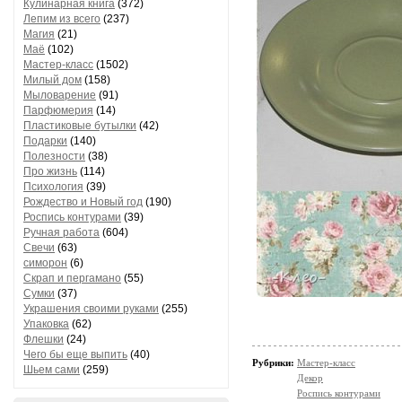
Кулинарная книга
(372)
Лепим из всего
(237)
Магия
(21)
Маё
(102)
Мастер-класс
(1502)
Милый дом
(158)
Мыловарение
(91)
Парфюмерия
(14)
Пластиковые бутылки
(42)
Подарки
(140)
Полезности
(38)
Про жизнь
(114)
Психология
(39)
Рождество и Новый год
(190)
Роспись контурами
(39)
Ручная работа
(604)
Свечи
(63)
симорон
(6)
Скрап и пергамано
(55)
Сумки
(37)
Украшения своими руками
(255)
Упаковка
(62)
Флешки
(24)
Чего бы еще выпить
(40)
Рубрики:
Мастер-класс
Шьем сами
(259)
Декор
Роспись контурами