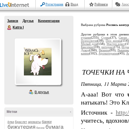
Регистрация
Вход
Рейтинги
Авос
Записи
Друзья
Комментарии
Выбрана рубрика
Роспись конту
Katra I
Другие рубрики в этом дневн
руками
(255),
Сумки
(37),
Скрап 
Психология
(39),
Про жизнь
(114
Милый дом
(158),
Мастер-класс
(1
Квиллинг
(19),
интернет
(75),
Игры
Декор
(260),
Вязание
(93),
Вышивк
камни
(102),
Ароматерапия
(45),
А
ТОЧЕЧКИ НА
Пятница, 11 Марта 2
В друзья
А-ааа! Вот что
натыкать! Это Кл
Источник -
http
Метки
-
учитесь, вдохнов
банки
ёлки
Браслет
ароматы
бижутерия
бумага
бисер