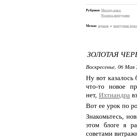
Рубрики:
Мастер-класс
Роспись контурами
Метки:
зеркала
контурные крас
ЗОЛОТАЯ ЧЕР
Воскресенье, 06 Мая 
Ну вот казалось
что-то новое п
нет,
Ихтиандра
вз
Вот ее урок по р
Знакомьтесь, но
этом блоге я р
советами витраж