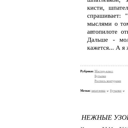
кисти, шпате
спрашивает: 
мыслями о том
автопилоте от
Дальше - мол
кажется... А я
Рубрики:
Мастер-класс
Бутылки
Роспись контурами
Метки:
шпатлевка
бутылки
НЕЖНЫЕ УЗО