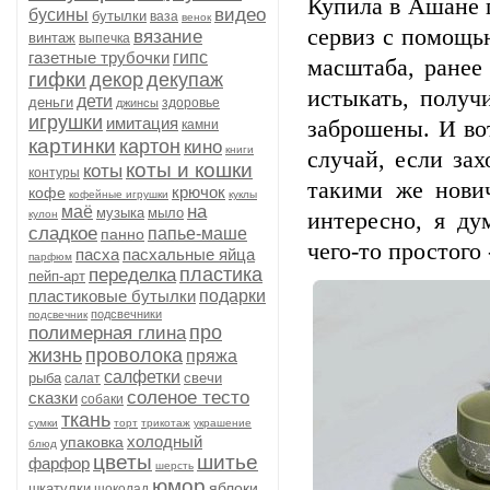
Купила в Ашане п
видео
бусины
бутылки
ваза
венок
сервиз с помощь
вязание
винтаж
выпечка
газетные трубочки
гипс
масштаба, ранее
гифки
декор
декупаж
истыкать, получ
дети
деньги
здоровье
джинсы
игрушки
имитация
заброшены. И во
камни
картинки
картон
кино
книги
случай, если за
коты и кошки
коты
контуры
такими же нови
крючок
кофе
кофейные игрушки
куклы
на
маё
музыка
мыло
кулон
интересно, я ду
сладкое
папье-маше
панно
чего-то простого 
пасха
пасхальные яйца
парфюм
пластика
переделка
пейп-арт
пластиковые бутылки
подарки
подсвечники
подсвечник
про
полимерная глина
жизнь
проволока
пряжа
салфетки
рыба
свечи
салат
соленое тесто
сказки
собаки
ткань
сумки
торт
трикотаж
украшение
холодный
упаковка
блюд
цветы
шитье
фарфор
шерсть
юмор
яблоки
шкатулки
шоколад