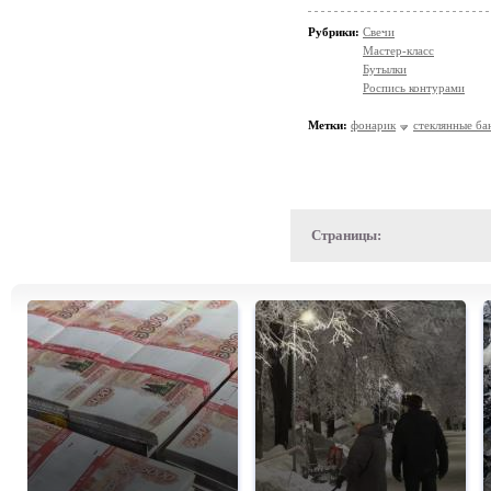
Рубрики:
Свечи
Мастер-класс
Бутылки
Роспись контурами
Метки:
фонарик
стеклянные ба
Страницы: