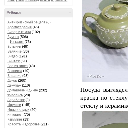
Рубрики
-
Антикризисный рецепт
(6)
Ароматерапия
(45)
Бисер и камни
(102)
Бумага
(506)
Из газет
(73)
Бутылки
(49)
Валяние
(36)
Видео
(191)
Винтаж
(61)
Все из гипса
(48)
Вышивка
(10)
Вязание
(93)
Декор
(260)
Декупаж
(110)
Посуда выглядел
Домашние и дикие
(232)
живопись
(28)
краска по стеклу
Заработок
(3)
стеклу и керамик
Игрушки
(145)
Игры и отдых
(20)
интернет
(75)
Квиллинг
(19)
Красота и здоровье
(211)