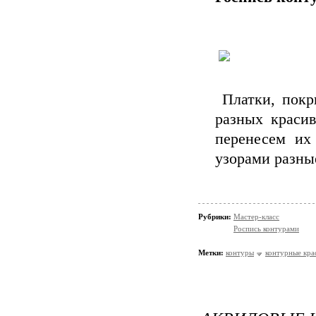
Платки, покры
разных краси
перенесем их
узорами разны
Рубрики:
Мастер-класс
Роспись контурами
Метки:
контуры
контурные кра