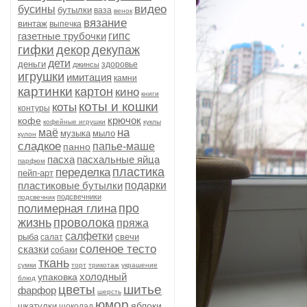
видео
бусины
бутылки
ваза
венок
вязание
винтаж
выпечка
газетные трубочки
гипс
гифки
декор
декупаж
дети
деньги
здоровье
джинсы
игрушки
имитация
камни
картинки
картон
кино
книги
коты и кошки
коты
контуры
крючок
кофе
кофейные игрушки
куклы
на
маё
музыка
мыло
кулон
сладкое
папье-маше
панно
пасха
пасхальные яйца
парфюм
пластика
переделка
пейп-арт
пластиковые бутылки
подарки
подсвечники
подсвечник
про
полимерная глина
жизнь
проволока
пряжа
салфетки
рыба
свечи
салат
соленое тесто
сказки
собаки
ткань
сумки
торт
трикотаж
украшение
холодный
упаковка
блюд
цветы
шитье
фарфор
шерсть
юмор
яблоки
шкатулки
шоколад