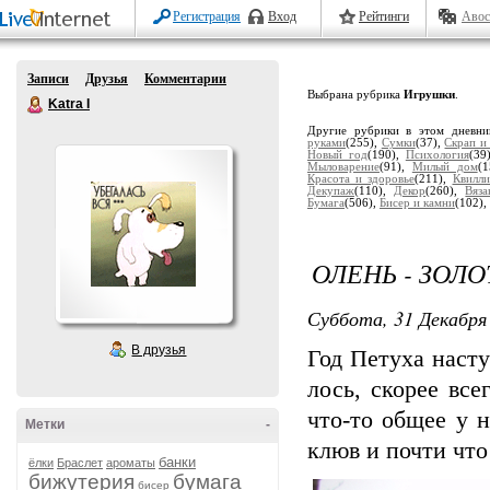
Регистрация
Вход
Рейтинги
Авос
Записи
Друзья
Комментарии
Выбрана рубрика
Игрушки
.
Katra I
Другие рубрики в этом дневн
руками
(255),
Сумки
(37),
Скрап и
Новый год
(190),
Психология
(39
Мыловарение
(91),
Милый дом
(
Красота и здоровье
(211),
Квилли
Декупаж
(110),
Декор
(260),
Вяза
Бумага
(506),
Бисер и камни
(102),
ОЛЕНЬ - ЗОЛ
Суббота, 31 Декабря 
В друзья
Год Петуха насту
лось, скорее все
что-то общее у 
Метки
-
клюв и почти что
банки
ёлки
Браслет
ароматы
бижутерия
бумага
бисер