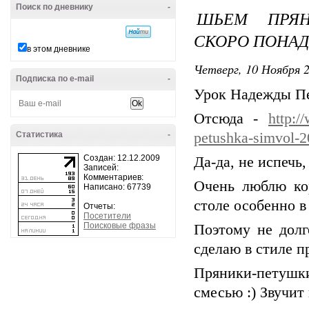
Поиск по дневнику
-
ШЬЕМ ПРЯН
СКОРО ПОНА
в этом дневнике
Четверг, 10 Ноября 2
Подписка по e-mail
-
Урок Надежды Пе
Отсюда -
http:/
Статистика
-
petushka-simvol-
Создан: 12.12.2009
Да-да, не испечь
Записей:
Комментариев:
Очень люблю ко
Написано: 67739
столе особенно в
Отчеты:
Посетители
Поисковые фразы
Поэтому не долг
сделаю в стиле п
Пряники-петушк
смесью :) Звучит