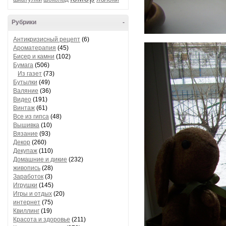
Рубрики
-
Антикризисный рецепт
(6)
Ароматерапия
(45)
Бисер и камни
(102)
Бумага
(506)
Из газет
(73)
Бутылки
(49)
Валяние
(36)
Видео
(191)
Винтаж
(61)
Все из гипса
(48)
Вышивка
(10)
Вязание
(93)
Декор
(260)
Декупаж
(110)
Домашние и дикие
(232)
живопись
(28)
Заработок
(3)
Игрушки
(145)
Игры и отдых
(20)
интернет
(75)
Квиллинг
(19)
Красота и здоровье
(211)