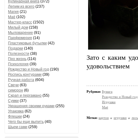
Кулинарная книга
(372)
Лепим из всего
(237)
Магия
(21)
Маё
(102)
Мастер-класс
(1502)
Милый дом
(158)
Мыловарение
(91)
Парфюмерия
(14)
Пластиковые бутылки
(42)
Подарки
(140)
Полезности
(38)
Зато с каким уд
Про жизнь
(114)
Психология
(39)
удовольствием
Рождество и Новый год
(190)
Роспись контурами
(39)
Ручная работа
(604)
Свечи
(63)
симорон
(6)
Рубрики:
Бумага
Скрап и пергамано
(55)
Рождество и Новый год
Сумки
(37)
Игрушки
Украшения своими руками
(255)
Маё
Упаковка
(62)
Флешки
(24)
Метки:
картон
игрушки
лось
Чего бы еще выпить
(40)
Шьем сами
(259)