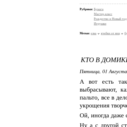
Рубрики:
Бумага
Мастер-класс
Рождество и Новый год
Игрушки
Метки:
елка
ячейки от яиц
б
КТО В ДОМИК
Пятница, 01 Августа
А вот есть так
выбрасывают, к
пальто, все в де
укрощения творче
Ой, иногда даже 
Ну а с другой с