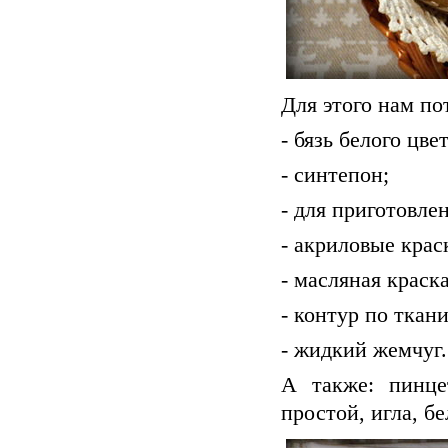
Для этого нам по
- бязь белого цвет
- синтепон;
- для приготовле
- акриловые крас
- масляная краск
- контур по ткан
- жидкий жемчуг.
А также: пинце
простой, игла, б