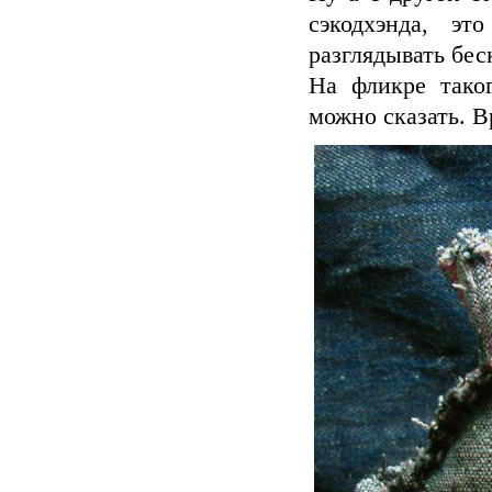
сэкодхэнда, э
разглядывать бес
На фликре тако
можно сказать. В