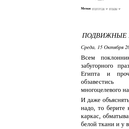
Метки:
кукуруза
куклы
ПОДВИЖНЫЕ
Среда, 15 Октября 20
Всем поклонни
забугорного пр
Египта и пр
обзавестись 
многоцелевого на
И даже объяснять
надо, то берите
каркас, обматыв
белой ткани и у в