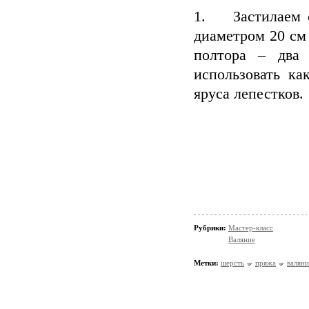
1. Застилаем с
диаметром 20 см 
полтора – два
использовать ка
яруса лепестков.
Рубрики:
Мастер-класс
Валяние
Метки:
шерсть
пряжа
валяни