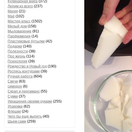
Кулинарная книга
(372)
Лепим из всего
(237)
Магия
(21)
Маё
(102)
Мастер-класс
(1502)
Милый дом
(158)
Мыловарение
(91)
Парфюмерия
(14)
Пластиковые бутылки
(42)
Подарки
(140)
Полезности
(38)
Про жизнь
(114)
Психология
(39)
Рождество и Новый год
(190)
Роспись контурами
(39)
Ручная работа
(604)
Свечи
(63)
симорон
(6)
Скрап и пергамано
(55)
Сумки
(37)
Украшения своими руками
(255)
Упаковка
(62)
Флешки
(24)
Чего бы еще выпить
(40)
Шьем сами
(259)