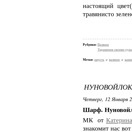
настоящий цвет(
травянисто зелен
Рубрики:
Валяние
Украшения своими рук
Метки:
шерсть
валяние
камн
НУНОВОЙЛОК
Четверг, 12 Января 2
Шарф. Нуновой
МК от
Катерина
знакомит нас вот