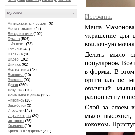
Рубрики
-
Источник
Антикризисный рецепт
(6)
Маша Мамонова 
Ароматерапия
(45)
Бисер и камни
(102)
украшение для 
Бумага
(506)
войлочную мочал
Из газет
(73)
Бутылки
(49)
Делать мыло с
Валяние
(36)
Видео
(191)
популярное. Все
Винтаж
(61)
Все из гипса
(48)
в формы. В этом
Вышивка
(10)
оригинальное м
Вязание
(93)
Декор
(260)
обычный мыльн
Декупаж
(110)
Домашние и дикие
(232)
разноцветную ше
живопись
(28)
Заработок
(3)
Слой за слоем в
Игрушки
(145)
мыло высохнет,
Игры и отдых
(20)
интернет
(75)
коконом. Присту
Квиллинг
(19)
Красота и здоровье
(211)