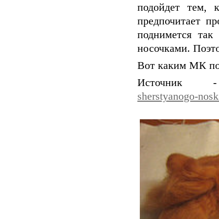
подойдет тем, 
предпочитает пр
поднимется так
носочками. Поэто
Вот каким МК под
Источни
sherstyanogo-nos