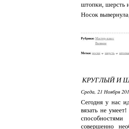
штопки, шерсть и
Носок вывернула,
Рубрики:
Мастер-класс
Валяние
Метки:
носки
шерсть
штопк
КРУГЛЫЙ И 
Среда, 21 Ноября 201
Сегодня у нас и
вязать не умеет
способностями
совершенно нео