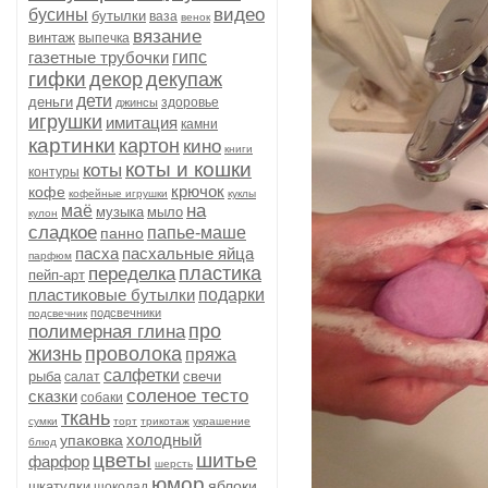
видео
бусины
бутылки
ваза
венок
вязание
винтаж
выпечка
газетные трубочки
гипс
гифки
декор
декупаж
дети
деньги
здоровье
джинсы
игрушки
имитация
камни
картинки
картон
кино
книги
коты и кошки
коты
контуры
крючок
кофе
кофейные игрушки
куклы
на
маё
музыка
мыло
кулон
сладкое
папье-маше
панно
пасха
пасхальные яйца
парфюм
пластика
переделка
пейп-арт
пластиковые бутылки
подарки
подсвечники
подсвечник
про
полимерная глина
жизнь
проволока
пряжа
салфетки
рыба
свечи
салат
соленое тесто
сказки
собаки
ткань
сумки
торт
трикотаж
украшение
холодный
упаковка
блюд
цветы
шитье
фарфор
шерсть
юмор
яблоки
шкатулки
шоколад