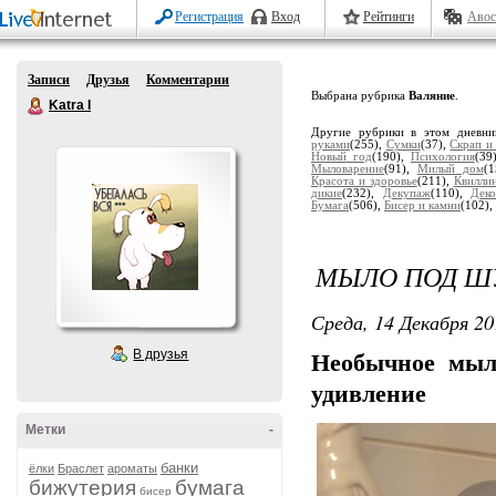
Регистрация
Вход
Рейтинги
Авос
Записи
Друзья
Комментарии
Выбрана рубрика
Валяние
.
Katra I
Другие рубрики в этом дневн
руками
(255),
Сумки
(37),
Скрап и
Новый год
(190),
Психология
(39
Мыловарение
(91),
Милый дом
(
Красота и здоровье
(211),
Квилли
дикие
(232),
Декупаж
(110),
Дек
Бумага
(506),
Бисер и камни
(102),
МЫЛО ПОД Ш
Среда, 14 Декабря 20
В друзья
Необычное мыл
удивление
Метки
-
банки
ёлки
Браслет
ароматы
бижутерия
бумага
бисер