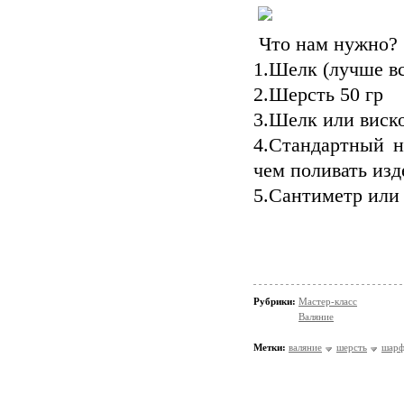
Что нам нужно?
1.Шелк (лучше в
2.Шерсть 50 гр
3.Шелк или виско
4.Стандартный н
чем поливать изд
5.Сантиметр или
Рубрики:
Мастер-класс
Валяние
Метки:
валяние
шерсть
шар