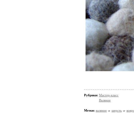
Рубрики:
Мастер-класс
Валяние
Метки:
валяние
шерсть
ковр