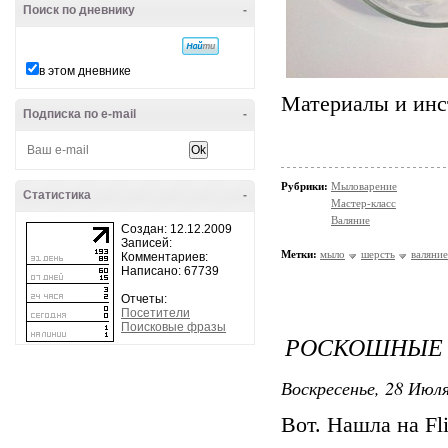
Поиск по дневнику
-
в этом дневнике
Материалы и и
Подписка по e-mail
-
Рубрики:
Мыловарение
Статистика
-
Мастер-класс
Валяние
Создан: 12.12.2009
Записей:
Метки:
мыло
шерсть
валяние
Комментариев:
Написано: 67739
Отчеты:
Посетители
Поисковые фразы
РОСКОШНЫЕ 
Воскресенье, 28 Июля
Вот. Нашла на Fli