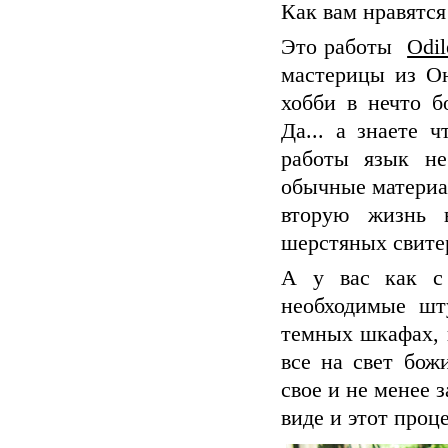
Как вам нравятс
Это работы
Odi
мастерицы из Он
хобби в нечто б
Да... а знаете 
работы язык не
обычные материа
вторую жизнь 
шерстяных свитер
А у вас как с
необходимые шт
темных шкафах, 
все на свет бож
свое и не менее 
виде и этот проц