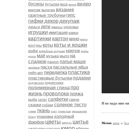
видео
бусины
бутылки
ваза
венок
вязание
винтаж
выпечка
газетные трубочки
гипс
гифки
декор
декупаж
дети
деньги
здоровье
джинсы
игрушки
имитация
камни
картинки
картон
кино
книги
коты и кошки
коты
контуры
крючок
кофе
кофейные игрушки
куклы
на
маё
музыка
мыло
кулон
сладкое
папье-маше
панно
пасха
пасхальные яйца
парфюм
пластика
переделка
пейп-арт
пластиковые бутылки
подарки
подсвечники
подсвечник
про
полимерная глина
жизнь
проволока
пряжа
салфетки
рыба
свечи
салат
И не надо мне ни
соленое тесто
сказки
собаки
ткань
сумки
торт
трикотаж
украшение
холодный
упаковка
блюд
цветы
шитье
фарфор
шерсть
Метки:
кино
бол
юмор
яблоки
шкатулки
шоколад