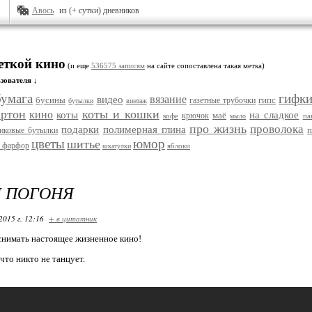
Авось
из (+ сутки) дневников
еткой кино
(и еще
536575 записям
на сайте сопоставлена такая метка)
зователя ↓
бумага
гифк
вязание
видео
бусины
гипс
газетные трубочки
бутылки
винтаж
артон
коты и кошки
кино
коты
на сладкое
маё
крючок
кофе
па
мыло
про жизнь
проволока
подарки
полимерная глина
тиковые бутылки
цветы
юмор
шитье
 фарфор
яблоки
шкатулки
 ПОГОНЯ
2015 г. 12:16
+ в цитатник
снимать настоящее жизненное кино!
 что никто не танцует.