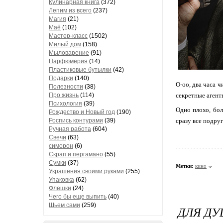
Кулинарная книга
(372)
Лепим из всего
(237)
Магия
(21)
Маё
(102)
Мастер-класс
(1502)
Милый дом
(158)
Мыловарение
(91)
Парфюмерия
(14)
Пластиковые бутылки
(42)
Подарки
(140)
О-оо, два часа 
Полезности
(38)
Про жизнь
(114)
секретные агент
Психология
(39)
Одно плохо, бол
Рождество и Новый год
(190)
Роспись контурами
(39)
сразу все подру
Ручная работа
(604)
Свечи
(63)
симорон
(6)
Скрап и пергамано
(55)
Сумки
(37)
Метки:
кино
Украшения своими руками
(255)
Упаковка
(62)
Флешки
(24)
Чего бы еще выпить
(40)
Шьем сами
(259)
ДЛЯ Д