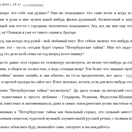
я 2014 г. 18:13
+ в цитатник
изоре что себе там думают? Они же показывают что сами хотят и когда хотя
ание в руки и мне нужен какой нибудь фильм душевный, бесконечный и запу
ищей или что-то с середины непонятное показывают. Ага, ага, вы мне еще ч
 ха! Отвыкла я уже от такого сервиса, братцы.
, как всегда под рукой - мой любимый ноут. Вот сейчас включу что-нибудь под
чно это - пусть сегодня будет сериал "Петербургские тайны". Мне его надо
д это дело всей семье на год вперед всего навяжу!
да-то давно этот сериал по телевизору посмотреть, но вечно что-нибудь да отв
ами, в общем не полностью, а ведь стоящая вещь! Тем более что никаких проб
тайны" можно онлайн, я, как обычно, на ivi.ru предпочитаю, вот здесь -
htt
 и прочей ерунды на сайте нет. И все легально, кстати, если для кого-нибудь эт
нно "Петербургские тайны" посмотреть? Да здесь только на актерский соста
о талантливые и просто любимые - Гундарева, Розанова, Федосеева-Шукшин
х известных и запомнившихся, даже в самых эпизодических ролях маститые и 
инимаю я "Петербургские тайны как банальный сериал, это сильный качес
ычным сюжетом, чудесной музыкой, изумительной русской речью, с полным пог
словах объяснять буду, включайте сами, смотрите и наслаждайтесь