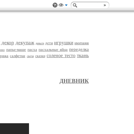
и
декор
декупаж
игрушки
дети
имитация
деньги
переделка
папье-маше
пасха
пасхальные яйца
нно
ткань
соленое тесто
пряжа
салфетки
сказки
свечи
ДНЕВНИК