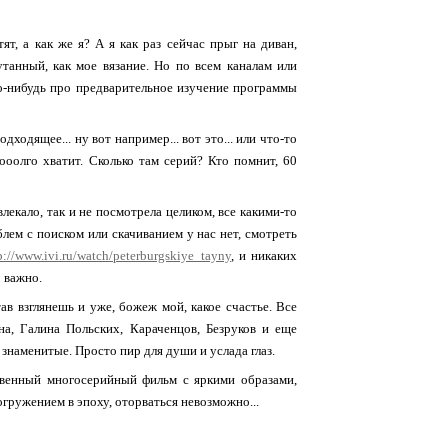
т, а как же я? А я как раз сейчас прыг на диван,
танный, как мое вязание. Но по всем каналам или
то-нибудь про предварительное изучение программы
ходящее... ну вот например... вот это... или что-то
-ооолго хватит. Сколько там серий? Кто помнит, 60
лекало, так и не посмотрела целиком, все какими-то
лем с поиском или скачиванием у нас нет, смотреть
p://www.ivi.ru/watch/peterburgskiye_tayny
, и никаких
о важно.
в взглянешь и уже, божеж мой, какое счастье. Все
а, Галина Польских, Караченцов, Безруков и еще
знаменитые. Просто пир для души и услада глаз.
твенный многосерийный фильм с яркими образами,
ружением в эпоху, оторваться невозможно...