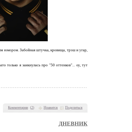
им юмором. Забойная штучка, кровища, трэш и угар,
 только я заикнулась про "50 оттенков"... оу, тут
Комментарии
(
2
)
Нравится
Поделиться
ДНЕВНИК