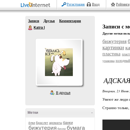
Регистрация
Вход
Рейтинги
Записи
Друзья
Комментарии
Записи с м
Katra I
Другие метки поль
бижутерия
картинки
к
пластика
плас
холодный
упаковка
АДСКАЯ
Вторник, 23 Июня 
В друзья
Умеют же люди 
Странно только,
Метки
-
банки
ёлки
Браслет
ароматы
бижутерия
бумага
бисер