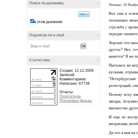
Поиск по дневнику
-
Четверг, 20 Ноябр
Вот они в телев
тепленькое вяз
в этом дневнике
стрельба с кров
передач скажите,
Подписка по e-mail
-
Хорошо что выход
другое? Нет, то
кажется? Я же по
Статистика
-
Пыталась же ког
Создан: 12.12.2009
кусками, отрывк
Записей:
"Петербургские 
Комментариев:
Написано: 67739
регистраций, смс
Отчеты:
Почему хочу име
Посетители
Поисковые фразы
звезды, безумн
множество други
И еще не воспр
интригами, необ
Да что я вам на 