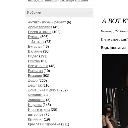
Рубрики
-
А ВОТ 
Антикризисный рецепт
(6)
Ароматерапия
(45)
Пятница, 27 Февра
Бисер и камни
(102)
Бумага
(506)
И что смотрели?
Из газет
(73)
Бутылки
(49)
Ведь фильмами н
Валяние
(36)
Видео
(191)
Винтаж
(61)
Все из гипса
(48)
Вышивка
(10)
Вязание
(93)
Декор
(260)
Декупаж
(110)
Домашние и дикие
(232)
живопись
(28)
Заработок
(3)
Игрушки
(145)
Игры и отдых
(20)
интернет
(75)
Квиллинг
(19)
Красота и здоровье
(211)