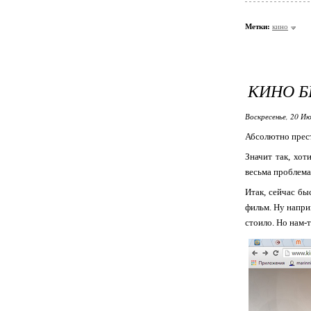
Метки:
кино
КИНО Б
Воскресенье, 20 Ию
Абсолютно прест
Значит так, хот
весьма проблемат
Итак, сейчас бы
фильм. Ну наприм
стоило. Но нам-т