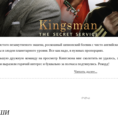
чистого незамутненого экшена, роскошный шпионский боевик с чисто английск
ы и злодеи планетарного уровня. Все как надо, в нужных пропорциях.
ьшую дружную команду на просмотр Кингсмэна мне сколотить не удалось, зато
ги выразили горячий интерес и буквально за полчаса подтянулись. Рекорд!
Читать далее...
УШИ