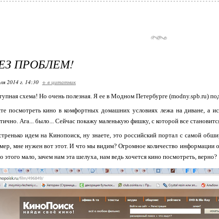
ЕЗ ПРОБЛЕМ!
ля 2014 г. 14:30
+ в цитатник
упная схема! Но очень полезная. Я ее в Модном Петербурге (modny.spb.ru) по
ите посмотреть кино в комфортных домашних условиях лежа на диване, а ис
ично. Ага... было... Сейчас покажу маленькую фишку, с которой все становится
стренько идем на Кинопоиск, ну знаете, это российский портал с самой об
ер, мне нужен вот этот. И что мы видим? Огромное количество информации о фил
о этого мало, зачем нам эта шелуха, нам ведь хочется кино посмотреть, верно?