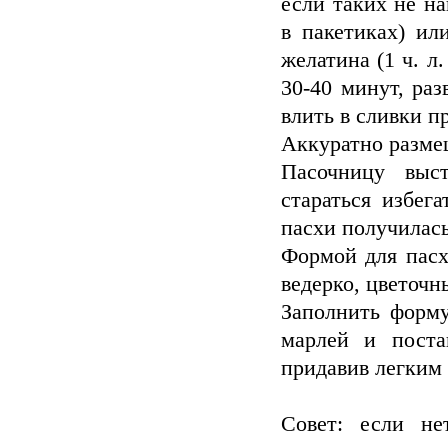
если таких не на
в пакетиках) ил
желатина (1 ч. л
30-40 минут, раз
влить в сливки п
Аккуратно размеш
Пасочницу выс
стараться избег
пасхи получилас
Формой для пасх
ведерко, цветочн
Заполнить форму
марлей и поста
придавив легким
Совет: если не