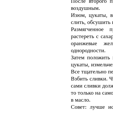
После второго п
воздушным.
Изюм, цукаты, в
слить, обсушить
Размягченное 
растереть с сах
оранжевые же
однородности.
Затем положить 
цукаты, измельч
Все тщательно п
Взбить сливки. Ч
сами сливки дол
то только на сам
в масло.
Совет: лучше ис