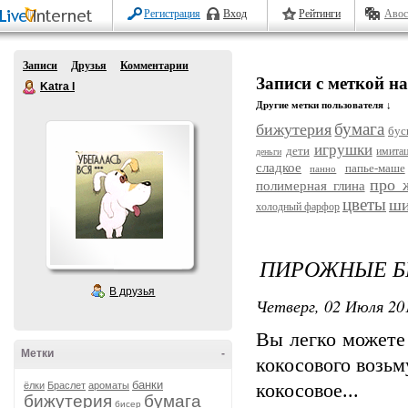
Регистрация
Вход
Рейтинги
Авос
Записи
Друзья
Комментарии
Записи с меткой на
Katra I
Другие метки пользователя ↓
бумага
бижутерия
бус
игрушки
дети
имита
деньги
сладкое
папье-маше
панно
про 
полимерная глина
цветы
ши
холодный фарфор
ПИРОЖНЫЕ Б
В друзья
Четверг, 02 Июля 201
Вы легко можете 
Метки
-
кокосового возьм
банки
ёлки
Браслет
ароматы
кокосовое...
бижутерия
бумага
бисер