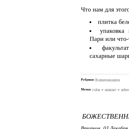
Что нам для этог
плитка бел
упаковка
Пари или что-
факульт
сахарные ша
Рубрики:
Кулинарная книга
Метки:
суфле
шоколад
зефир
БОЖЕСТВЕНН
Вторник, 03 Декабря 