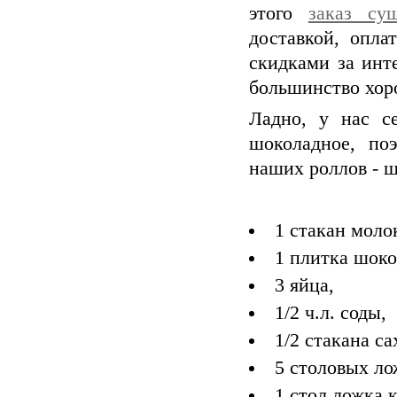
этого
заказ су
доставкой, опл
скидками за инт
большинство хор
Ладно, у нас с
шоколадное, по
наших роллов - ш
1 стакан моло
1 плитка шокол
3 яйца,
1/2 ч.л. соды,
1/2 стакана са
5 столовых ло
1 стол.ложка 