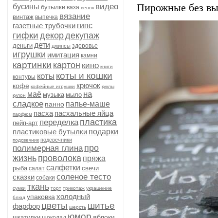
видео
Пирожные без в
бусины
бутылки
ваза
венок
вязание
винтаж
выпечка
газетные трубочки
гипс
гифки
декор
декупаж
дети
деньги
здоровье
джинсы
игрушки
имитация
камни
картинки
картон
кино
книги
коты и кошки
коты
контуры
крючок
кофе
кофейные игрушки
куклы
на
маё
музыка
мыло
кулон
сладкое
папье-маше
панно
пасха
пасхальные яйца
парфюм
пластика
переделка
пейп-арт
пластиковые бутылки
подарки
подсвечники
подсвечник
про
полимерная глина
жизнь
проволока
пряжа
салфетки
рыба
свечи
салат
соленое тесто
сказки
собаки
ткань
сумки
торт
трикотаж
украшение
холодный
упаковка
блюд
цветы
шитье
фарфор
шерсть
юмор
яблоки
шкатулки
шоколад