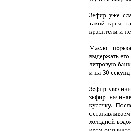
Зефир уже сла
такой крем т
красители и п
Масло порез
выдержать его 
литровую банк
и на 30 секунд
Зефир увеличи
зефир начина
кусочку. Посл
останавливаем
холодной водой
крем оставшее