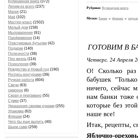
Кулинарная книга
(372)
Лепим из всего
(237)
Рубрики:
Кулинарная книга
Магия
(21)
Маё
(102)
Метки:
банан
финики
пирож
Мастер-класс
(1502)
Милый дом
(158)
Мыловарение
(91)
Парфюмерия
(14)
Пластиковые бутылки
(42)
ГОТОВИМ В Б
Подарки
(140)
Полезности
(38)
Четверг, 24 Апреля 2
Про жизнь
(114)
Психология
(39)
Рождество и Новый год
(190)
О! Сколько ра
Роспись контурами
(39)
бабушек "Тольк
Ручная работа
(604)
Свечи
(63)
ничего, сейчас 
симорон
(6)
нам банки тоже 
Скрап и пергамано
(55)
Сумки
(37)
которые без этой
Украшения своими руками
(255)
Упаковка
(62)
наше все!
Флешки
(24)
Чего бы еще выпить
(40)
Итак, рецепты, с
Шьем сами
(259)
Яблочно-ореховы