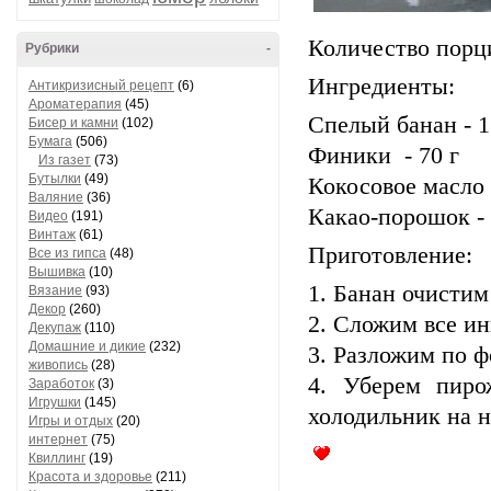
Количество порци
Рубрики
-
Ингредиенты:
Антикризисный рецепт
(6)
Ароматерапия
(45)
Спелый банан - 1
Бисер и камни
(102)
Бумага
(506)
Финики - 70 г
Из газет
(73)
Бутылки
(49)
Кокосовое масло 
Валяние
(36)
Какао-порошок - 
Видео
(191)
Винтаж
(61)
Приготовление:
Все из гипса
(48)
Вышивка
(10)
1. Банан очистим
Вязание
(93)
Декор
(260)
2. Сложим все ин
Декупаж
(110)
Домашние и дикие
(232)
3. Разложим по 
живопись
(28)
4. Уберем пир
Заработок
(3)
Игрушки
(145)
холодильник на н
Игры и отдых
(20)
интернет
(75)
Квиллинг
(19)
Красота и здоровье
(211)