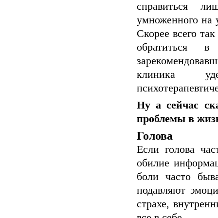
справиться ли
умноженного на 
Скорее всего та
обратиться в
зарекомендовав
клиника уд
психотерапевтиче
Ну а сейчас ска
проблемы в жиз
Голова
Если голова ча
обилие информац
боли часто быв
подавляют эмоци
страхе, внутренн
все в себе.