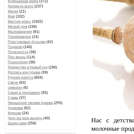
Кулинарная книга
(372)
Лепим из всего
(237)
Магия
(21)
Маё
(102)
Мастер-класс
(1502)
Милый дом
(158)
Мыловарение
(91)
Парфюмерия
(14)
Пластиковые бутылки
(42)
Подарки
(140)
Полезности
(38)
Про жизнь
(114)
Психология
(39)
Рождество и Новый год
(190)
Роспись контурами
(39)
Ручная работа
(604)
Свечи
(63)
симорон
(6)
Скрап и пергамано
(55)
Сумки
(37)
Украшения своими руками
(255)
Упаковка
(62)
Флешки
(24)
Чего бы еще выпить
(40)
Нас с детств
Шьем сами
(259)
молочные прод