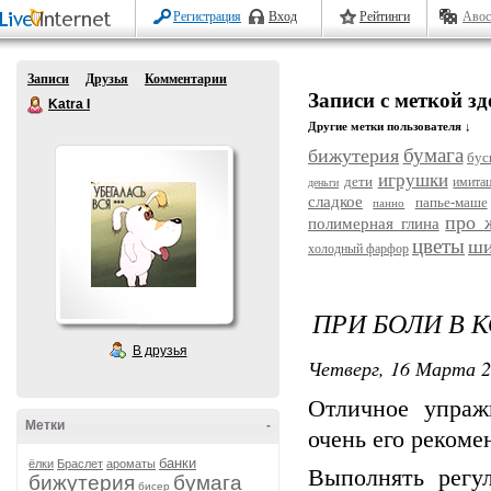
Регистрация
Вход
Рейтинги
Авос
Записи
Друзья
Комментарии
Записи с меткой з
Katra I
Другие метки пользователя ↓
бумага
бижутерия
бус
игрушки
дети
имита
деньги
сладкое
папье-маше
панно
про 
полимерная глина
цветы
ши
холодный фарфор
ПРИ БОЛИ В 
В друзья
Четверг, 16 Марта 2
Отличное упраж
Метки
-
очень его рекоме
банки
ёлки
Браслет
ароматы
Выполнять регул
бижутерия
бумага
бисер