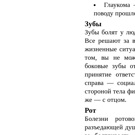
Глаукома 
поводу прошло
Зубы
Зубы болят у л
Все решают за в
жизненные ситуа
том, вы не мож
боковые зубы о
принятие ответ
справа — социа
стороной тела ф
же — с отцом.
Рот
Болезни ротов
разъедающей душ