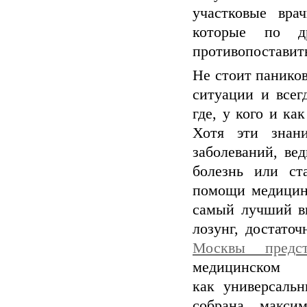
участковые вра
которые по д
противопоставит
Не стоит панико
ситуации и всег
где, у кого и к
Хотя эти знан
заболеваний, ве
болезнь или ст
помощи медицинс
самый лучший вы
лозунг, достато
Москвы предс
медицинском
как универсаль
собрана макси