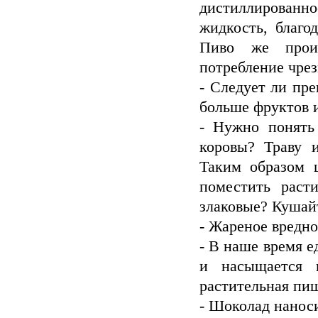
дистиллированн
жидкость, благо
Пиво же произ
потребление чре
- Следует ли пре
больше фруктов 
- Нужно понять
коровы? Траву и
Таким образом 
поместить раст
злаковые? Кушай
- Жареное вредно
- В наше время е
и насыщается 
растительная пи
- Шоколад нанос