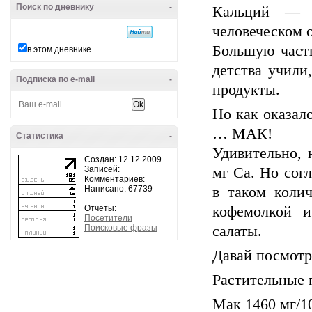
Поиск по дневнику
-
Кальций — с
человеческом 
Большую часть
в этом дневнике
детства учили
Подписка по e-mail
-
продукты.
Но как оказал
… МАК!
Статистика
-
Удивительно, 
Создан: 12.12.2009
Записей:
мг Ca. Но согл
Комментариев:
Написано: 67739
в таком коли
Отчеты:
кофемолкой 
Посетители
Поисковые фразы
салаты.
Давай посмотри
Растительные 
Мак 1460 мг/1