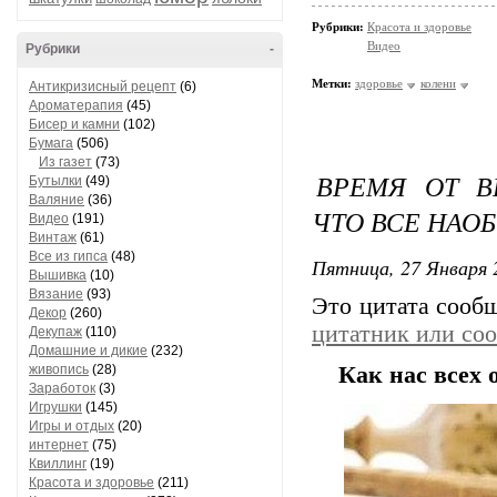
Рубрики:
Красота и здоровье
Видео
Рубрики
-
Метки:
здоровье
колени
Антикризисный рецепт
(6)
Ароматерапия
(45)
Бисер и камни
(102)
Бумага
(506)
Из газет
(73)
ВРЕМЯ ОТ В
Бутылки
(49)
Валяние
(36)
ЧТО ВСЕ НАОБ
Видео
(191)
Винтаж
(61)
Все из гипса
(48)
Пятница, 27 Января 
Вышивка
(10)
Вязание
(93)
Это цитата соо
Декор
(260)
цитатник или со
Декупаж
(110)
Домашние и дикие
(232)
живопись
(28)
Как нас всех 
Заработок
(3)
Игрушки
(145)
Игры и отдых
(20)
интернет
(75)
Квиллинг
(19)
Красота и здоровье
(211)