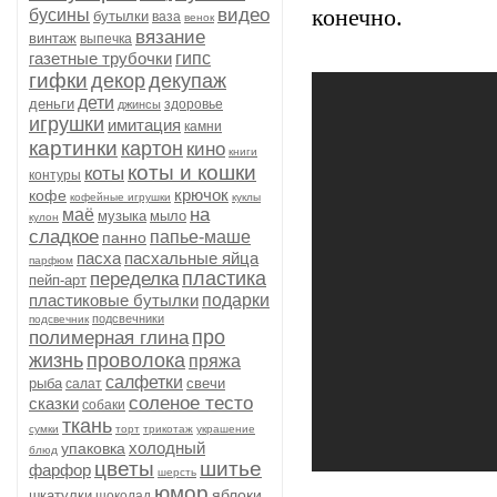
видео
конечно.
бусины
бутылки
ваза
венок
вязание
винтаж
выпечка
газетные трубочки
гипс
гифки
декор
декупаж
дети
деньги
здоровье
джинсы
игрушки
имитация
камни
картинки
картон
кино
книги
коты и кошки
коты
контуры
крючок
кофе
кофейные игрушки
куклы
на
маё
музыка
мыло
кулон
сладкое
папье-маше
панно
пасха
пасхальные яйца
парфюм
пластика
переделка
пейп-арт
пластиковые бутылки
подарки
подсвечники
подсвечник
про
полимерная глина
жизнь
проволока
пряжа
салфетки
рыба
свечи
салат
соленое тесто
сказки
собаки
ткань
сумки
торт
трикотаж
украшение
холодный
упаковка
блюд
цветы
шитье
фарфор
шерсть
юмор
яблоки
шкатулки
шоколад