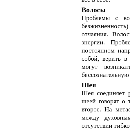
Волосы
Проблемы с вол
безжизненност
отчаяния. Воло
энергии. Пробл
постоянном нап
собой, верить в
могут возника
бессознательную 
Шея
Шея соединяет р
шеей говорят о 
второе. На мета
между духовны
отсутствии гибко