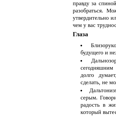
правду за спино
разобраться. М
утвердительно ил
чем у вас трудно
Глаза
Близорук
будущего и не
Дальнозо
сегодняшним
долго думае
сделать, не м
Дальтониз
серым. Говор
радость в жи
который вытес