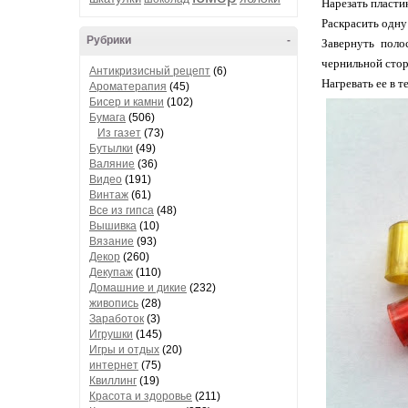
Нарезать пласти
Раскрасить одну
Рубрики
-
Завернуть поло
чернильной стор
Антикризисный рецепт
(6)
Нагревать ее в т
Ароматерапия
(45)
Бисер и камни
(102)
Бумага
(506)
Из газет
(73)
Бутылки
(49)
Валяние
(36)
Видео
(191)
Винтаж
(61)
Все из гипса
(48)
Вышивка
(10)
Вязание
(93)
Декор
(260)
Декупаж
(110)
Домашние и дикие
(232)
живопись
(28)
Заработок
(3)
Игрушки
(145)
Игры и отдых
(20)
интернет
(75)
Квиллинг
(19)
Красота и здоровье
(211)