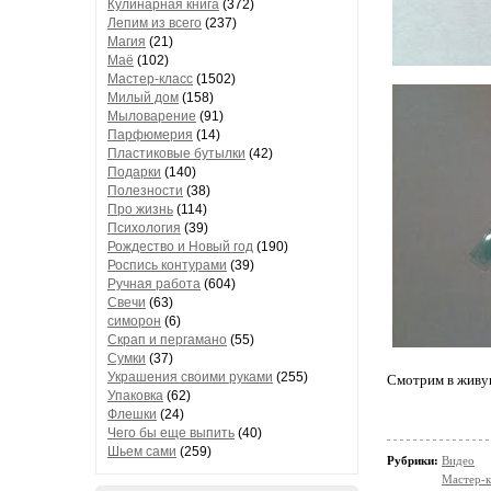
Кулинарная книга
(372)
Лепим из всего
(237)
Магия
(21)
Маё
(102)
Мастер-класс
(1502)
Милый дом
(158)
Мыловарение
(91)
Парфюмерия
(14)
Пластиковые бутылки
(42)
Подарки
(140)
Полезности
(38)
Про жизнь
(114)
Психология
(39)
Рождество и Новый год
(190)
Роспись контурами
(39)
Ручная работа
(604)
Свечи
(63)
симорон
(6)
Скрап и пергамано
(55)
Сумки
(37)
Украшения своими руками
(255)
Смотрим в живу
Упаковка
(62)
Флешки
(24)
Чего бы еще выпить
(40)
Шьем сами
(259)
Рубрики:
Видео
Мастер-к