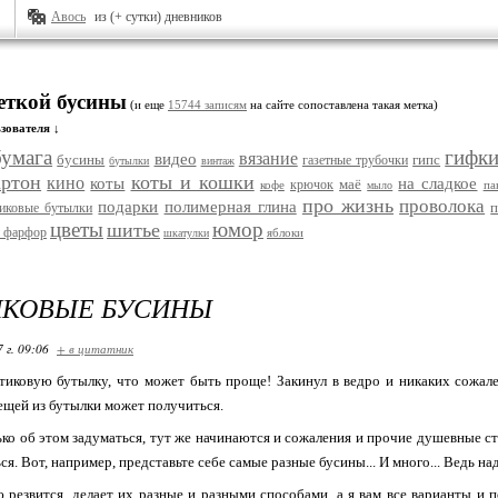
Авось
из (+ сутки) дневников
еткой бусины
(и еще
15744 записям
на сайте сопоставлена такая метка)
зователя ↓
бумага
гифк
вязание
видео
бусины
гипс
газетные трубочки
бутылки
винтаж
артон
коты и кошки
кино
коты
на сладкое
маё
крючок
кофе
па
мыло
про жизнь
проволока
подарки
полимерная глина
тиковые бутылки
цветы
юмор
шитье
 фарфор
яблоки
шкатулки
ИКОВЫЕ БУСИНЫ
 г. 09:06
+ в цитатник
иковую бутылку, что может быть проще! Закинул в ведро и никаких сожале
вещей из бутылки может получиться.
лько об этом задуматься, тут же начинаются и сожаления и прочие душевные с
я. Вот, например, представьте себе самые разные бусины... И много... Ведь на
 резвится, делает их разные и разными способами, а я вам все варианты и 