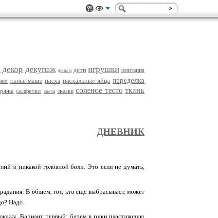
и
декор
декупаж
игрушки
дети
имитация
деньги
переделка
папье-маше
пасха
пасхальные яйца
нно
ткань
соленое тесто
пряжа
салфетки
сказки
свечи
ДНЕВНИК
ний и никакой головной боли. Это если не думать,
традания. В общем, тот, кто еще выбрасывает, может
до? Надо.
покажу. Вариант первый: берем в руки пластиковую