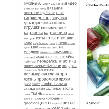
видео
бусины
бутылки
ваза
венок
бутылку, перман
вязание
винтаж
выпечка
газетные трубочки
гипс
гифки
декор
декупаж
дети
деньги
здоровье
джинсы
игрушки
имитация
камни
картинки
картон
кино
книги
коты и кошки
коты
контуры
крючок
кофе
кофейные игрушки
куклы
на
маё
музыка
мыло
кулон
сладкое
папье-маше
панно
пасха
пасхальные яйца
парфюм
пластика
переделка
пейп-арт
пластиковые бутылки
подарки
подсвечники
подсвечник
про
полимерная глина
жизнь
проволока
пряжа
салфетки
рыба
свечи
салат
соленое тесто
сказки
собаки
ткань
сумки
торт
трикотаж
украшение
холодный
упаковка
блюд
цветы
шитье
фарфор
А дальше:
шерсть
юмор
яблоки
шкатулки
шоколад