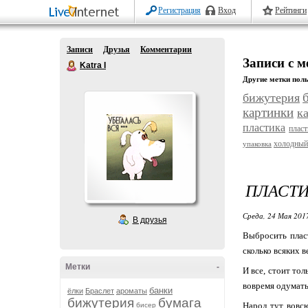
Регистрация
Вход
Рейтинги
Записи
Друзья
Комментарии
Записи с м
Katra I
Другие метки поль
бижутерия
картинки
к
пластика
плас
холодный
упаковка
ПЛАСТ
Среда, 24 Мая 2017
В друзья
Выбросить пласт
сколько всяких 
Метки
-
И все, стоит то
вовремя одуматьс
банки
ёлки
Браслет
ароматы
бижутерия
бумага
Народ тут вовсю
бисер