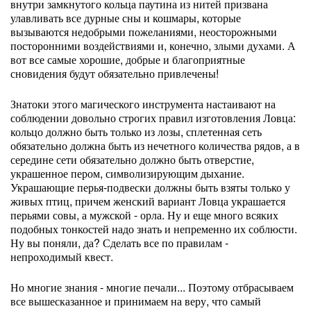
внутри замкнутого кольца паутина из нитей призвана
улавливать все дурные сны и кошмары, которые
вызываются недобрыми пожеланиями, неосторожными
посторонними воздействиями и, конечно, злыми духами. А
вот все самые хорошие, добрые и благоприятные
сновидения будут обязательно привлечены!
Знатоки этого магического инструмента настаивают на
соблюдении довольно строгих правил изготовления Ловца:
кольцо должно быть только из лозы, сплетенная сеть
обязательно должна быть из нечетного количества рядов, а в
середине сети обязательно должно быть отверстие,
украшенное пером, символизирующим дыхание.
Украшающие перья-подвески должны быть взяты только у
живых птиц, причем женский вариант Ловца украшается
перьями совы, а мужской - орла. Ну и еще много всяких
подобных тонкостей надо знать и непременно их соблюсти.
Ну вы поняли, да? Сделать все по правилам -
непроходимый квест.
Но многие знания - многие печали... Поэтому отбрасываем
все вышесказанное и принимаем на веру, что самый