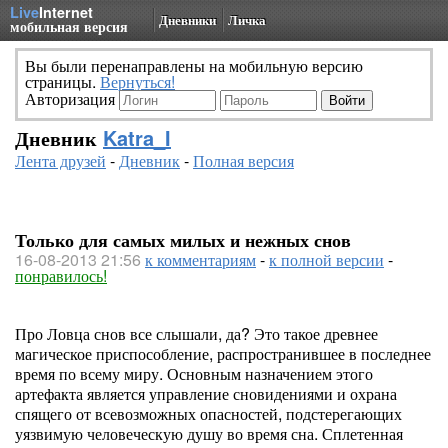
Live
Internet
Дневники
Личка
мобильная версия
Вы были перенаправлены на мобильную версию
страницы.
Вернуться!
Авторизация
Дневник
Katra_I
Лента друзей
-
Дневник
-
Полная версия
Только для самых милых и нежных снов
16-08-2013 21:56
к комментариям
-
к полной версии
-
понравилось!
Про Ловца снов все слышали, да? Это такое древнее
магическое приспособление, распространившее в последнее
время по всему миру. Основным назначением этого
артефакта является управление сновидениями и охрана
спящего от всевозможных опасностей, подстерегающих
уязвимую человеческую душу во время сна. Сплетенная