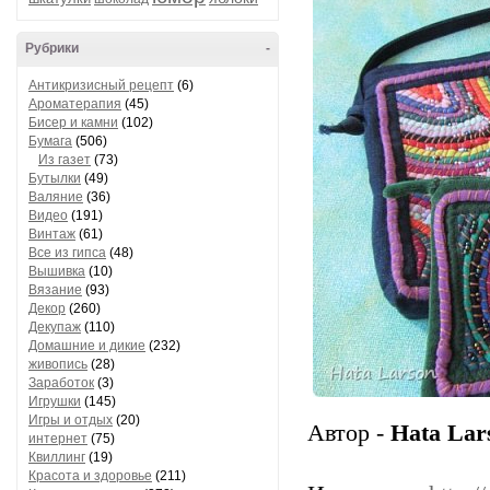
Рубрики
-
Антикризисный рецепт
(6)
Ароматерапия
(45)
Бисер и камни
(102)
Бумага
(506)
Из газет
(73)
Бутылки
(49)
Валяние
(36)
Видео
(191)
Винтаж
(61)
Все из гипса
(48)
Вышивка
(10)
Вязание
(93)
Декор
(260)
Декупаж
(110)
Домашние и дикие
(232)
живопись
(28)
Заработок
(3)
Игрушки
(145)
Игры и отдых
(20)
Автор -
Hata Lar
интернет
(75)
Квиллинг
(19)
Красота и здоровье
(211)