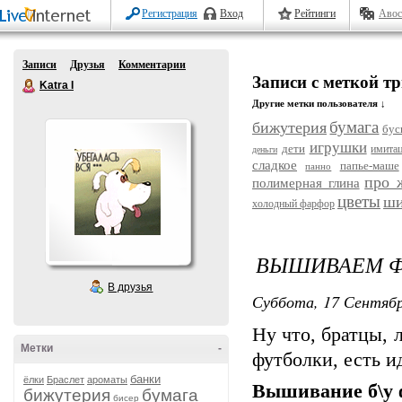
Регистрация
Вход
Рейтинги
Авос
Записи
Друзья
Комментарии
Записи с меткой т
Katra I
Другие метки пользователя ↓
бумага
бижутерия
бус
игрушки
дети
имита
деньги
сладкое
папье-маше
панно
про 
полимерная глина
цветы
ши
холодный фарфор
ВЫШИВАЕМ Ф
В друзья
Суббота, 17 Сентябр
Ну что, братцы, 
Метки
-
футболки, есть и
банки
ёлки
Браслет
ароматы
Вышивание б\у 
бижутерия
бумага
бисер