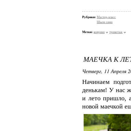
Рубрики:
Мастер-класс
Шьем сами
Метки:
коврики
трикотаж
МАЕЧКА К ЛЕ
Четверг, 11 Апреля 2
Начинаем подго
денькам! У нас ж
и лето пришло, 
новой маечкой ещ