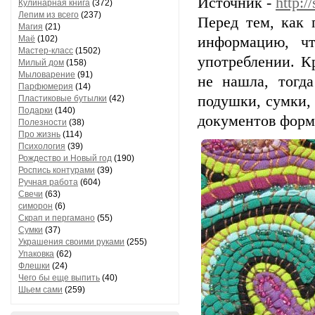
Источник -
http:/
Кулинарная книга
(372)
Лепим из всего
(237)
Перед тем, как 
Магия
(21)
Маё
(102)
информацию, ч
Мастер-класс
(1502)
употреблении. К
Милый дом
(158)
Мыловарение
(91)
не нашла, тогд
Парфюмерия
(14)
подушки, сумки, 
Пластиковые бутылки
(42)
Подарки
(140)
документов форм
Полезности
(38)
Про жизнь
(114)
Психология
(39)
Рождество и Новый год
(190)
Роспись контурами
(39)
Ручная работа
(604)
Свечи
(63)
симорон
(6)
Скрап и пергамано
(55)
Сумки
(37)
Украшения своими руками
(255)
Упаковка
(62)
Флешки
(24)
Чего бы еще выпить
(40)
Шьем сами
(259)