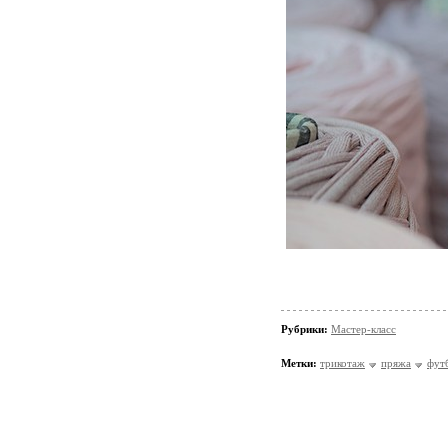
Рубрики:
Мастер-класс
Метки:
трикотаж
пряжа
фут