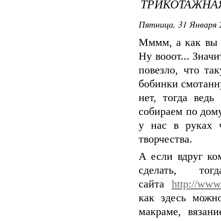
ТРИКОТАЖНА
Пятница, 31 Января 
Мммм, а как вы 
Ну вооот... Знач
повезло, что та
бобинки смотанну
нет, тогда ведь
собираем по дом
у нас в руках 
творчества.
А если вдруг ко
сделать, т
сайта
http://www
как здесь можн
макраме, вязан