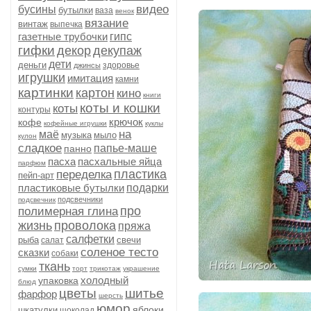
видео
бусины
бутылки
ваза
венок
вязание
винтаж
выпечка
газетные трубочки
гипс
гифки
декор
декупаж
дети
деньги
здоровье
джинсы
игрушки
имитация
камни
картинки
картон
кино
книги
коты и кошки
коты
контуры
крючок
кофе
кофейные игрушки
куклы
на
маё
музыка
мыло
кулон
сладкое
папье-маше
панно
пасха
пасхальные яйца
парфюм
пластика
переделка
пейп-арт
пластиковые бутылки
подарки
подсвечники
подсвечник
про
полимерная глина
жизнь
проволока
пряжа
салфетки
рыба
свечи
салат
соленое тесто
сказки
собаки
ткань
сумки
торт
трикотаж
украшение
холодный
упаковка
блюд
цветы
шитье
фарфор
шерсть
юмор
яблоки
шкатулки
шоколад