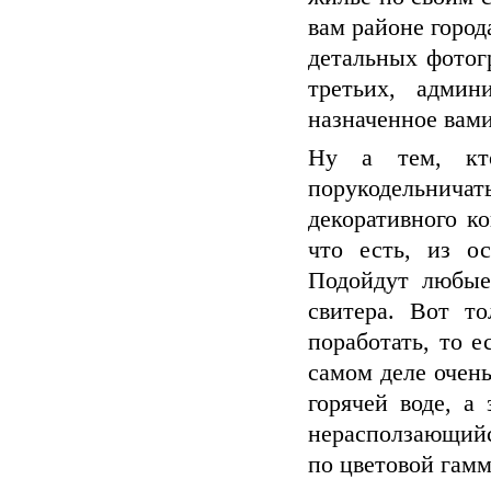
вам районе город
детальных фотог
третьих, админ
назначенное вами
Ну а тем, кт
порукодельничат
декоративного ко
что есть, из о
Подойдут любые
свитера. Вот т
поработать, то е
самом деле очень
горячей воде, а
нерасползающийся
по цветовой гам