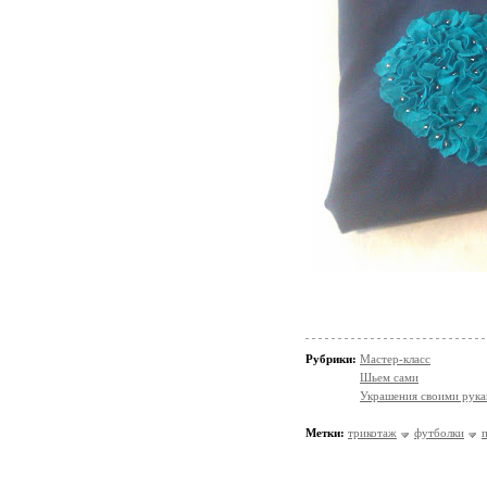
Рубрики:
Мастер-класс
Шьем сами
Украшения своими рук
Метки:
трикотаж
футболки