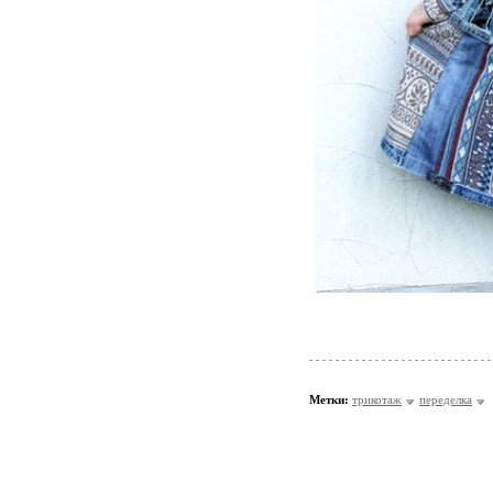
Метки:
трикотаж
переделка