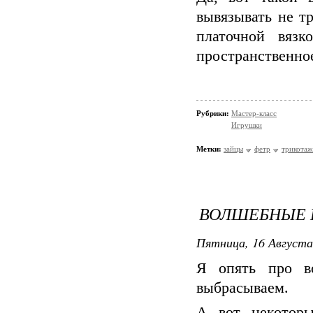
вывязывать не т
платочной вязк
пространственное
Рубрики:
Мастер-класс
Игрушки
Метки:
зайцы
фетр
трикотаж
ВОЛШЕБНЫЕ 
Пятница, 16 Августа
Я опять про в
выбрасываем.
А вот некоторы