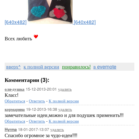
[640x482]
[640x482]
Всех любить
вверх^
к полной версии
понравилось!
в evernote
Комментарии (3):
15-12-2013-20:01
удалить
оля-душка
Класс!
Обратиться
-
Ответить
-
К полной версии
19-12-2013-16:38
удалить
кормарина
замечательные идеи,можно и для подушек применить!!!
Обратиться
-
Ответить
-
К полной версии
18-01-2017-13:07
удалить
Hyrma
Спасибо огромное за чудо-идеи!!!!