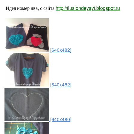
Идея номер два, с сайта
http://ilusiondeyayi.blogspot.ru
[640x482]
[640x482]
[640x480]