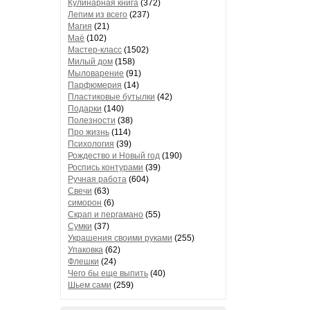
Кулинарная книга
(372)
Лепим из всего
(237)
Магия
(21)
Маё
(102)
Мастер-класс
(1502)
Милый дом
(158)
Мыловарение
(91)
Парфюмерия
(14)
Пластиковые бутылки
(42)
Подарки
(140)
Полезности
(38)
Про жизнь
(114)
Психология
(39)
Рождество и Новый год
(190)
Роспись контурами
(39)
Ручная работа
(604)
Свечи
(63)
симорон
(6)
Скрап и пергамано
(55)
Сумки
(37)
Украшения своими руками
(255)
Упаковка
(62)
Флешки
(24)
Чего бы еще выпить
(40)
Шьем сами
(259)