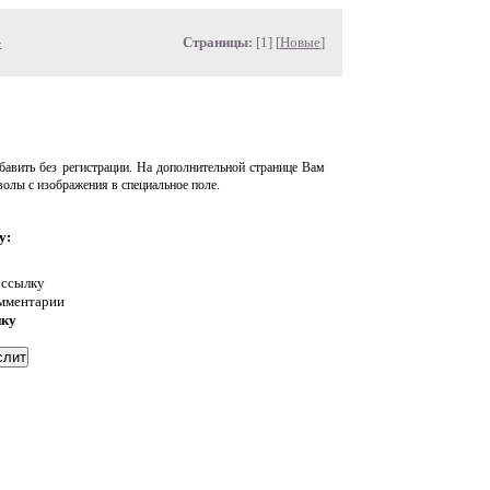
»
Страницы:
[1] [
Новые
]
авить без регистрации. На дополнительной странице Вам
волы с изображения в специальное поле.
у:
 ссылку
омментарии
нку