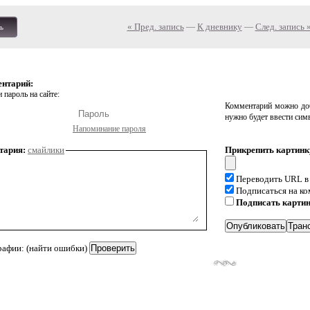
« Пред. запись
—
К дневнику
—
След. запись 
ь
ентарий:
 пароль на сайте:
Комментарий можно доб
нужно будет ввести сим
Напоминание пароля
тария:
смайлики
Прикрепить картинк
Переводить URL в
Подписаться на к
Подписать карти
рафии: (найти ошибки)