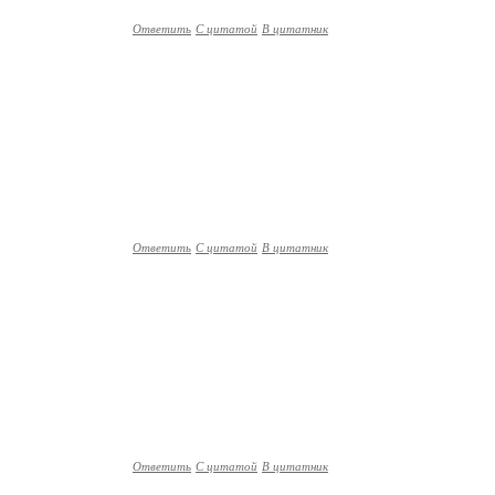
Ответить
С цитатой
В цитатник
Ответить
С цитатой
В цитатник
Ответить
С цитатой
В цитатник