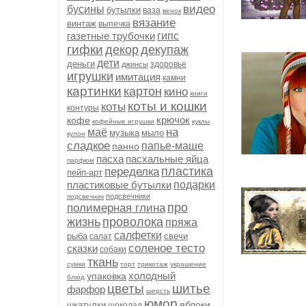
видео
бусины
бутылки
ваза
венок
вязание
винтаж
выпечка
газетные трубочки
гипс
гифки
декор
декупаж
дети
деньги
здоровье
джинсы
игрушки
имитация
камни
картинки
картон
кино
книги
коты и кошки
коты
контуры
крючок
кофе
кофейные игрушки
куклы
на
маё
музыка
мыло
кулон
сладкое
папье-маше
панно
пасха
пасхальные яйца
парфюм
пластика
переделка
пейп-арт
пластиковые бутылки
подарки
подсвечники
подсвечник
про
полимерная глина
жизнь
проволока
пряжа
салфетки
рыба
свечи
салат
соленое тесто
сказки
собаки
ткань
сумки
торт
трикотаж
украшение
холодный
упаковка
блюд
цветы
шитье
фарфор
шерсть
юмор
яблоки
шкатулки
шоколад