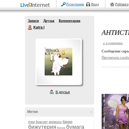
Регистрация
Вход
Рейтинги
Записи
Друзья
Комментарии
Katra I
АНТИСТ
+ в цитатник
Cообщение скры
Прочитать сооб
В друзья
Метки
-
банки
ёлки
Браслет
ароматы
бижутерия
бумага
бисер