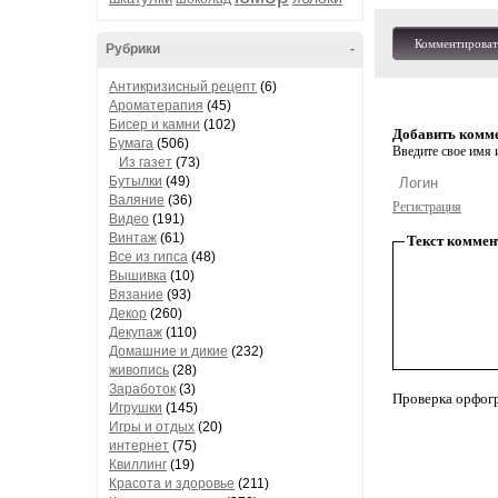
Комментироват
Рубрики
-
Антикризисный рецепт
(6)
Ароматерапия
(45)
Бисер и камни
(102)
Добавить комм
Бумага
(506)
Введите свое имя и
Из газет
(73)
Бутылки
(49)
Валяние
(36)
Регистрация
Видео
(191)
Винтаж
(61)
Текст коммен
Все из гипса
(48)
Вышивка
(10)
Вязание
(93)
Декор
(260)
Декупаж
(110)
Домашние и дикие
(232)
живопись
(28)
Заработок
(3)
Проверка орфог
Игрушки
(145)
Игры и отдых
(20)
интернет
(75)
Квиллинг
(19)
Красота и здоровье
(211)