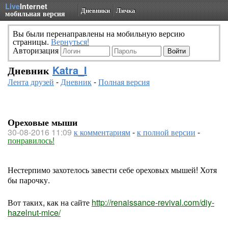
Live
Internet
Дневники
Личка
мобильная версия
Вы были перенаправлены на мобильную версию
страницы.
Вернуться!
Авторизация
Дневник
Katra_I
Лента друзей
-
Дневник
-
Полная версия
Ореховые мыши
30-08-2016 11:09
к комментариям
-
к полной версии
-
понравилось!
Нестерпимо захотелось завести себе ореховых мышей! Хотя
бы парочку.
Вот таких, как на сайте
http://renaissance-revival.com/diy-
hazelnut-mice/