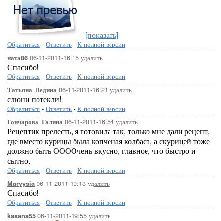
[показать]
Обратиться
-
Ответить
-
К полной версии
06-11-2011-16:15
удалить
ната86
Спасибо!
Обратиться
-
Ответить
-
К полной версии
06-11-2011-16:21
удалить
Татьяна_Ведина
слюни потекли!
Обратиться
-
Ответить
-
К полной версии
06-11-2011-16:54
удалить
Гончарова_Галина
Рецептик прелесть, я готовила так, только мне дали рецепт,
где вместо курицы была копченая колбаса, а скурицей тоже
должно быть ООООчень вкусно, главное, что быстро и
сытно.
Обратиться
-
Ответить
-
К полной версии
06-11-2011-19:13
удалить
Maryysia
Спасибо!
Обратиться
-
Ответить
-
К полной версии
06-11-2011-19:55
удалить
kasana55