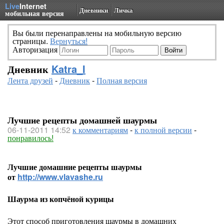
Live
Internet
Дневники
Личка
мобильная версия
Вы были перенаправлены на мобильную версию
страницы.
Вернуться!
Авторизация
Дневник
Katra_I
Лента друзей
-
Дневник
-
Полная версия
Лучшие рецепты домашней шаурмы
06-11-2011 14:52
к комментариям
-
к полной версии
-
понравилось!
Лучшие домашние рецепты шаурмы
от
http://www.vlavashe.ru
Шаурма из копчёной курицы
Этот способ приготовления шаурмы в домашних