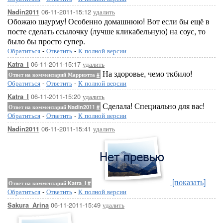
06-11-2011-15:12
удалить
Nadin2011
Обожаю шаурму! Особенно домашнюю! Вот если бы ещё в
посте сделать ссылочку (лучше кликабельную) на соус, то
было бы просто супер.
Обратиться
-
Ответить
-
К полной версии
06-11-2011-15:17
удалить
Katra_I
На здоровье, чемо ткбило!
Ответ на комментарий Марриэтта
#
Обратиться
-
Ответить
-
К полной версии
06-11-2011-15:20
удалить
Katra_I
Сделала! Специально для вас!
Ответ на комментарий Nadin2011
#
Обратиться
-
Ответить
-
К полной версии
06-11-2011-15:41
удалить
Nadin2011
[показать]
Ответ на комментарий Katra_I
#
Обратиться
-
Ответить
-
К полной версии
06-11-2011-15:49
удалить
Sakura_Arina