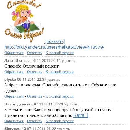
[показать]
http://fotki.yandex.ru/users/helka50/view/418579/
Обратиться
-
Ответить
-
К полной версии
06-11-2011-20:14
удалить
Лана_Иванова
Спасибо!Отличный рецепт!
Обратиться
-
Ответить
-
К полной версии
06-11-2011-22:37
удалить
plyska
Забрала в закрома. Спасибо, слюнки текут. Обязательно
сделаю
Обратиться
-
Ответить
-
К полной версии
07-11-2011-00:29
удалить
Ольга_Душечка
Замечательно. Завтра угощу друзей шаурмой с соусом.
Пикантно и неожиданно.Спасибо!
Katra_I
,
Обратиться
-
Ответить
-
К полной версии
07-11-2011-06:22
удалить
Stervoza_13