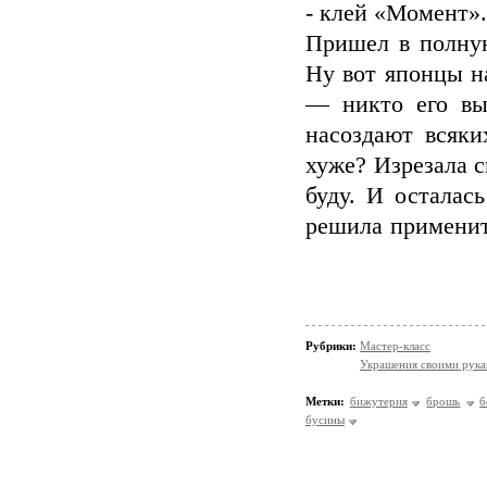
- клей «Момент».
Пришел в полную
Ну вот японцы н
— никто его вы
насоздают всяк
хуже? Изрезала с
буду. И осталась
решила применит
Рубрики:
Мастер-класс
Украшения своими рук
Метки:
бижутерия
брошь
б
бусины