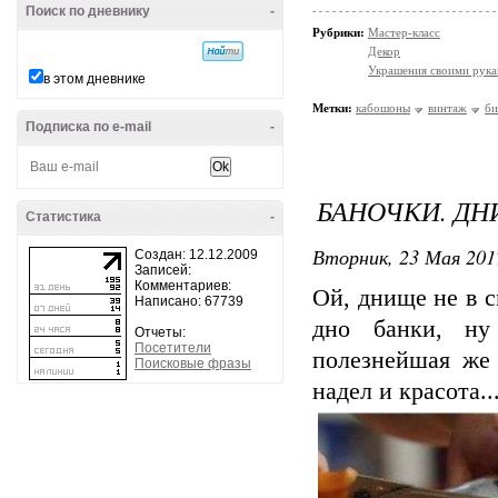
Поиск по дневнику
-
Рубрики:
Мастер-класс
Декор
Украшения своими рук
в этом дневнике
Метки:
кабошоны
винтаж
би
Подписка по e-mail
-
БАНОЧКИ. ДН
Статистика
-
Вторник, 23 Мая 201
Создан: 12.12.2009
Записей:
Комментариев:
Ой, днище не в с
Написано: 67739
дно банки, ну
Отчеты:
Посетители
полезнейшая же 
Поисковые фразы
надел и красота..