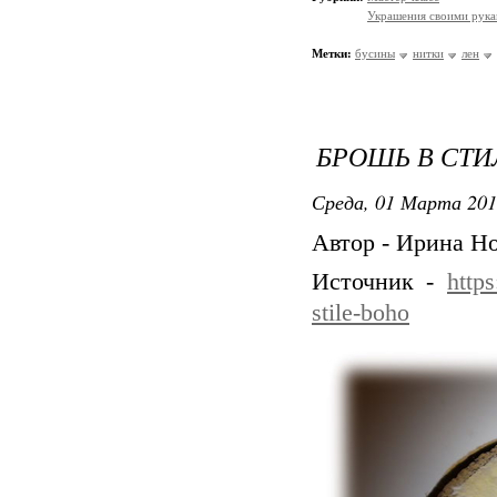
Украшения своими рук
Метки:
бусины
нитки
лен
БРОШЬ В СТИ
Среда, 01 Марта 201
Автор - Ирина Н
Источник -
http
stile-boho