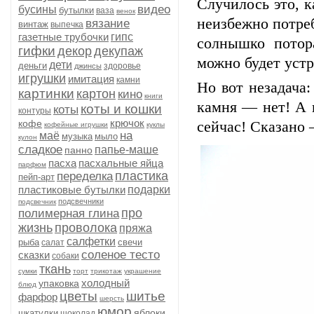
Случилось это, к
видео
бусины
бутылки
ваза
венок
неизбежно потре
вязание
винтаж
выпечка
газетные трубочки
гипс
солнышко потор
гифки
декор
декупаж
можно будет уст
дети
деньги
здоровье
джинсы
игрушки
имитация
камни
Но вот незадача:
картинки
картон
кино
книги
камня — нет! А 
коты и кошки
коты
контуры
крючок
кофе
сейчас! Сказано
кофейные игрушки
куклы
на
маё
музыка
мыло
кулон
сладкое
папье-маше
панно
пасха
пасхальные яйца
парфюм
пластика
переделка
пейп-арт
пластиковые бутылки
подарки
подсвечники
подсвечник
про
полимерная глина
жизнь
проволока
пряжа
салфетки
рыба
свечи
салат
соленое тесто
сказки
собаки
ткань
сумки
торт
трикотаж
украшение
холодный
упаковка
блюд
цветы
шитье
фарфор
шерсть
юмор
яблоки
шкатулки
шоколад