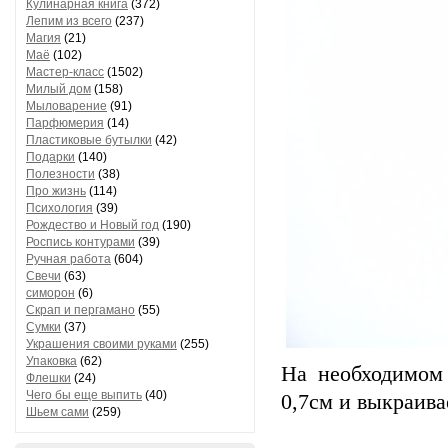
Кулинарная книга
(372)
Лепим из всего
(237)
Магия
(21)
Маё
(102)
Мастер-класс
(1502)
Милый дом
(158)
Мыловарение
(91)
Парфюмерия
(14)
Пластиковые бутылки
(42)
Подарки
(140)
Полезности
(38)
Про жизнь
(114)
Психология
(39)
Рождество и Новый год
(190)
Роспись контурами
(39)
Ручная работа
(604)
Свечи
(63)
симорон
(6)
Скрап и пергамано
(55)
Сумки
(37)
Украшения своими руками
(255)
Упаковка
(62)
На необходимом 
Флешки
(24)
Чего бы еще выпить
(40)
0,7см и выкраив
Шьем сами
(259)