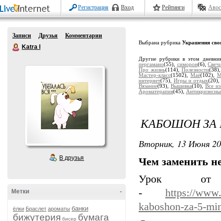
Регистрация
Вход
Рейтинги
Авос
Записи
Друзья
Комментарии
Выбрана рубрика
Украшения сво
Katra I
Другие рубрики в этом дневни
пергамано
(55),
симорон
(6),
Свеч
Про жизнь
(114),
Полезности
(38)
Мастер-класс
(1502),
Маё
(102),
М
интернет
(75),
Игры и отдых
(20)
Вязание
(93),
Вышивка
(10),
Все из
Ароматерапия
(45),
Антикризисны
КАБОШОН ЗА 
Вторник, 13 Июня 20
В друзья
Чем заменить н
Урок от 
-
https://www.
Метки
-
kaboshon-za-5-mi
банки
ёлки
Браслет
ароматы
бижутерия
бумага
бисер