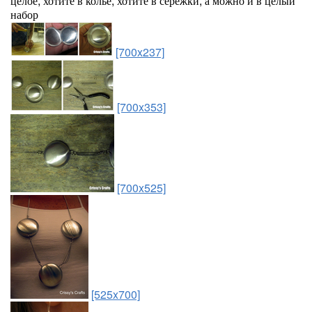
целое, хотите в колье, хотите в сережки, а можно и в целый
набор
[700x237]
[700x353]
[700x525]
[525x700]