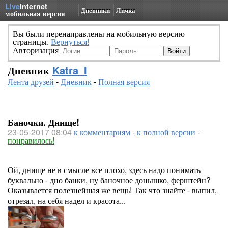
Live
Internet
Дневники
Личка
мобильная версия
Вы были перенаправлены на мобильную версию
страницы.
Вернуться!
Авторизация
Дневник
Katra_I
Лента друзей
-
Дневник
-
Полная версия
Баночки. Днище!
23-05-2017 08:04
к комментариям
-
к полной версии
-
понравилось!
Ой, днище не в смысле все плохо, здесь надо понимать
буквально - дно банки, ну баночное донышко, ферштейн?
Оказывается полезнейшая же вещь! Так что знайте - выпил,
отрезал, на себя надел и красота...