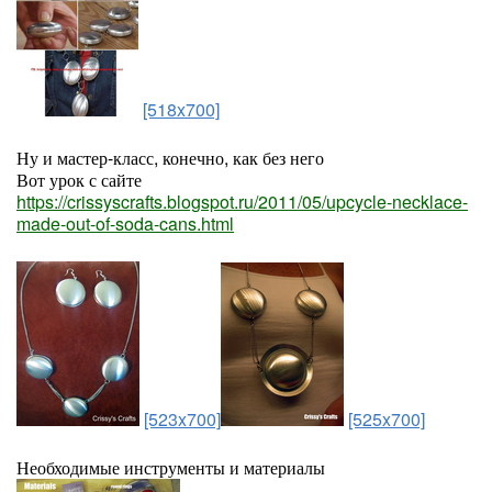
[518x700]
Ну и мастер-класс, конечно, как без него
Вот урок с сайте
https://crissyscrafts.blogspot.ru/2011/05/upcycle-necklace-
made-out-of-soda-cans.html
[523x700]
[525x700]
Необходимые инструменты и материалы