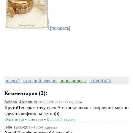
[показать]
вверх^
к полной версии
понравилось!
в evernote
Комментарии (3):
12-05-2017-17:08
удалить
Selena_Argentum
Круто!Теперь я хочу орех.А из оставшихся скорлупок можно
сделать лифчик на лето.))))
Обратиться
-
Ответить
-
К полной версии
12-05-2017-17:54
удалить
jelle
Хочу! И лифчик тоже)))) спасибо