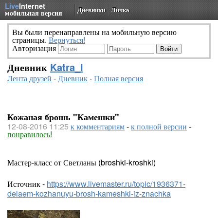
Live
Internet
Дневники
Личка
мобильная версия
Вы были перенаправлены на мобильную версию
страницы.
Вернуться!
Авторизация
Дневник
Katra_I
Лента друзей
-
Дневник
-
Полная версия
Кожаная брошь "Камешки"
12-08-2016 11:25
к комментариям
-
к полной версии
-
понравилось!
Мастер-класс от Светланы (broshki-kroshki)
Источник -
https://www.livemaster.ru/topic/1936371-
delaem-kozhanuyu-brosh-kameshki-iz-znachka