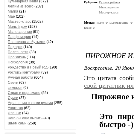
Кулинарная книга
(372)
Рубрики:
Ручная работа
Лепим из всего
(237)
Мыловарение
Магия
(21)
Мастер-класс
Маё
(102)
Мастер-класс
(1502)
Метки:
мыло
мыловарение
Милый дом
(158)
класс
Мыловарение
(91)
Парфюмерия
(14)
Пластиковые бутылки
(42)
Подарки
(140)
Полезности
(38)
ПИРОЖНОЕ И
Про жизнь
(114)
Психология
(39)
Воскресенье, 20 Июня
Рождество и Новый год
(190)
Роспись контурами
(39)
Это цитата соо
Ручная работа
(604)
Свечи
(63)
свой цитатник и
симорон
(6)
Скрап и пергамано
(55)
Пирожное 
Сумки
(37)
Украшения своими руками
(255)
Упаковка
(62)
Флешки
(24)
Это пиро
Чего бы еще выпить
(40)
быстро -)
Шьем сами
(259)