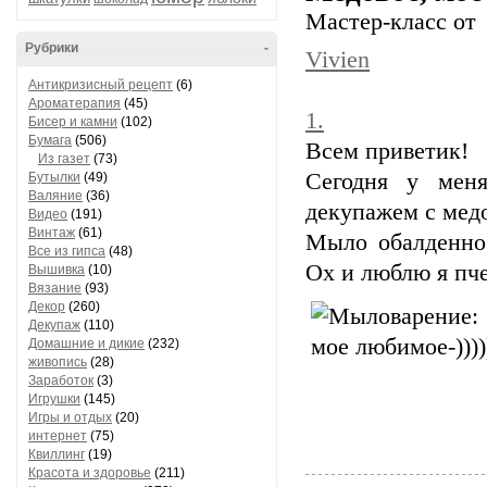
Мастер-класс от
Рубрики
-
Vivien
Антикризисный рецепт
(6)
Ароматерапия
(45)
1.
Бисер и камни
(102)
Бумага
(506)
Всем приветик!
Из газет
(73)
Сегодня у мен
Бутылки
(49)
Валяние
(36)
декупажем с медо
Видео
(191)
Винтаж
(61)
Мыло обалденно 
Все из гипса
(48)
Ох и люблю я пч
Вышивка
(10)
Вязание
(93)
Декор
(260)
Декупаж
(110)
Домашние и дикие
(232)
живопись
(28)
Заработок
(3)
Игрушки
(145)
Игры и отдых
(20)
интернет
(75)
Квиллинг
(19)
Красота и здоровье
(211)