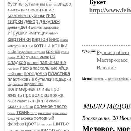
Букет
видео
бусины
бутылки
ваза
венок
http://www.fel
вязание
винтаж
выпечка
газетные трубочки
гипс
гифки
декор
декупаж
дети
деньги
здоровье
джинсы
игрушки
имитация
камни
картинки
картон
кино
книги
коты и кошки
коты
контуры
крючок
кофе
Рубрики:
Ручная работа
кофейные игрушки
куклы
на
маё
музыка
мыло
кулон
Мастер-класс
сладкое
папье-маше
панно
Валяние
пасха
пасхальные яйца
парфюм
пластика
переделка
пейп-арт
пластиковые бутылки
подарки
Метки:
шерсть
ручная работа
подсвечники
подсвечник
про
полимерная глина
жизнь
проволока
пряжа
салфетки
рыба
свечи
салат
МЫЛО МЕДОВ
соленое тесто
сказки
собаки
ткань
сумки
торт
трикотаж
украшение
Воскресенье, 20 Июня
холодный
упаковка
блюд
цветы
шитье
фарфор
шерсть
Медовое, мое 
юмор
яблоки
шкатулки
шоколад