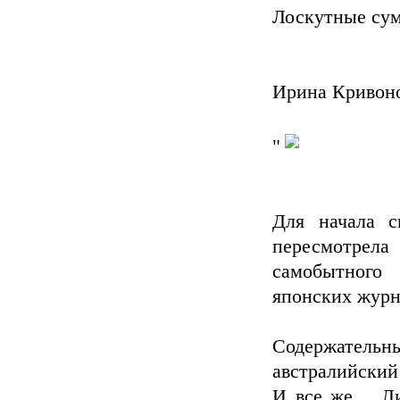
Лоскутные сум
Ирина Кривон
"
Для начала с
пересмотрела
самобытного
японских журна
Содержательн
австралийский
И все же… Ли