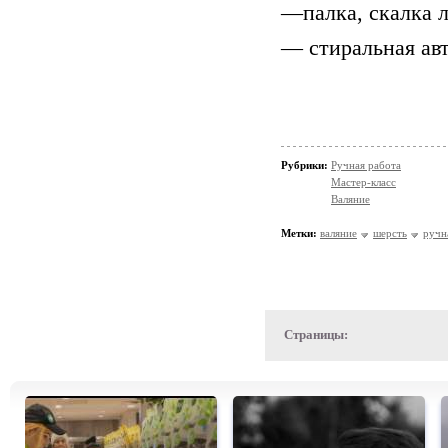
—палка, скалка л
— стиральная ав
Рубрики:
Ручная работа
Мастер-класс
Валяние
Метки:
валяние
шерсть
ручн
Страницы: