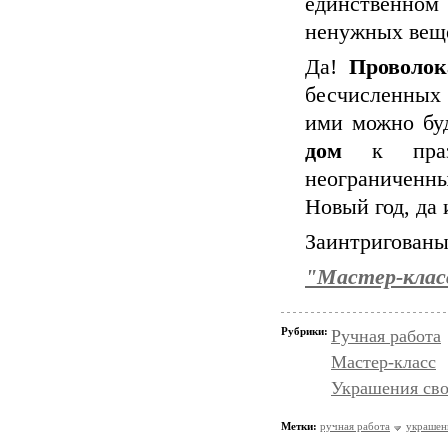
единственно
ненужных веще
Да!
Проволок
бесчисленны
ими можно бу
дом
к праз
неограниченн
Новый год, да 
Заинтригованы
"Мастер-клас
Рубрики:
Ручная работа
Мастер-класс
Украшения св
Метки:
ручная работа
украшен