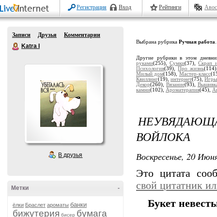
Регистрация
Вход
Рейтинги
Авос
Записи
Друзья
Комментарии
Выбрана рубрика
Ручная работа
.
Katra I
Другие рубрики в этом дневн
руками
(255),
Сумки
(37),
Скрап 
Психология
(39),
Про жизнь
(114
Милый дом
(158),
Мастер-класс
(1
Квиллинг
(19),
интернет
(75),
Игры
Декор
(260),
Вязание
(93),
Вышивк
камни
(102),
Ароматерапия
(45),
А
НЕУВЯДАЮЩАЯ
ВОЙЛОКА
Воскресенье, 20 Июня
В друзья
Это цитата со
свой цитатник и
Метки
-
Букет невесты
банки
ёлки
Браслет
ароматы
бижутерия
бумага
бисер