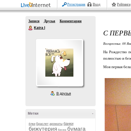
Регистрация
Вход
Рейтинги
Записи
Друзья
Комментарии
Katra I
С ПЕРВ
Воскресенье, 08 Ян
На Рождество по
полностью и без
Моя первая бела
В друзья
Метки
-
банки
ёлки
Браслет
ароматы
бижутерия
бумага
бисер