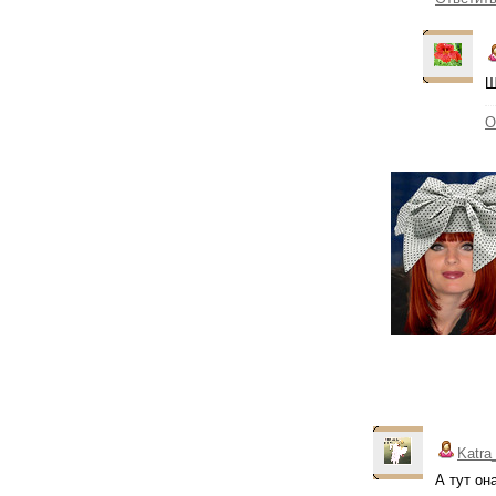
Ш
О
Katra
А тут он