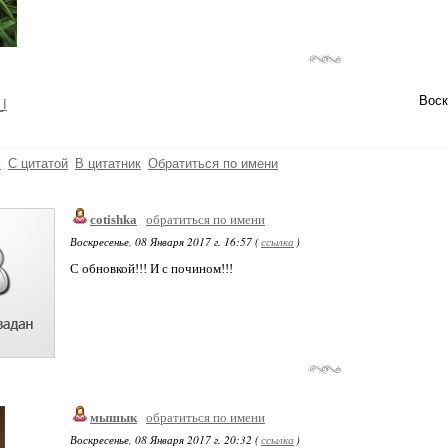
Воск
_I
ь
С цитатой
В цитатник
Обратиться по имени
cotishka
обратиться по имени
Воскресенье, 08 Января 2017 г. 16:57 (
ссылка
)
С обновкой!!! И с почином!!!
мышык
обратиться по имени
Воскресенье, 08 Января 2017 г. 20:32 (
ссылка
)