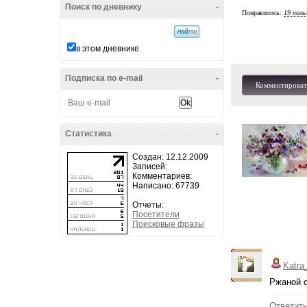
Поиск по дневнику
-
Понравилось:
19 поль
в этом дневнике
Подписка по e-mail
-
Комментироват
Статистика
-
Создан: 12.12.2009
Записей:
Комментариев:
Написано: 67739
Отчеты:
Посетители
Поисковые фразы
Katra
Ржаной с
Ответит