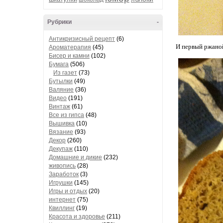
Рубрики
-
Антикризисный рецепт
(6)
И первый ржано
Ароматерапия
(45)
Бисер и камни
(102)
Бумага
(506)
Из газет
(73)
Бутылки
(49)
Валяние
(36)
Видео
(191)
Винтаж
(61)
Все из гипса
(48)
Вышивка
(10)
Вязание
(93)
Декор
(260)
Декупаж
(110)
Домашние и дикие
(232)
живопись
(28)
Заработок
(3)
Игрушки
(145)
Игры и отдых
(20)
интернет
(75)
Квиллинг
(19)
Красота и здоровье
(211)