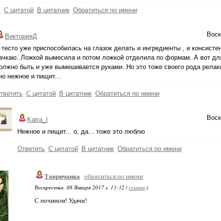
ь
С цитатой
В цитатник
Обратиться по имени
Воск
ВикторияД
 тесто уже приспособилась на глазок делать и ингредиенты , и консисте
ачкаю..Ложкой вымесила и потом ложкой отделила по формам..А вот для
олжно быть и уже вымешивается руками..Но это тоже своего рода релакс
но нежное и пищит...
тветить
С цитатой
В цитатник
Обратиться по имени
Воск
Katra_I
Нежное и пищит... о, да... тоже это люблю
Ответить
С цитатой
В цитатник
Обратиться по имени
Тавричанка
обратиться по имени
Воскресенье, 08 Января 2017 г. 13:32 (
ссылка
)
С почином! Удачи!