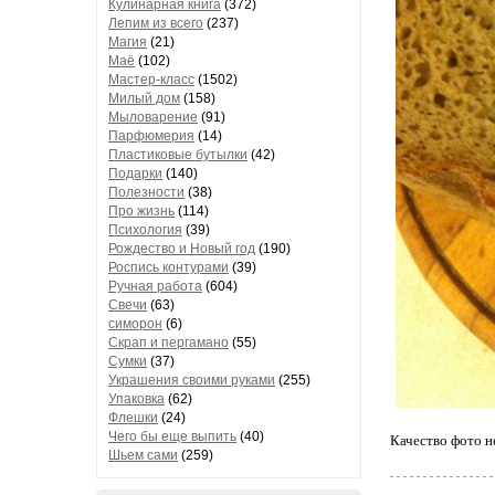
Кулинарная книга
(372)
Лепим из всего
(237)
Магия
(21)
Маё
(102)
Мастер-класс
(1502)
Милый дом
(158)
Мыловарение
(91)
Парфюмерия
(14)
Пластиковые бутылки
(42)
Подарки
(140)
Полезности
(38)
Про жизнь
(114)
Психология
(39)
Рождество и Новый год
(190)
Роспись контурами
(39)
Ручная работа
(604)
Свечи
(63)
симорон
(6)
Скрап и пергамано
(55)
Сумки
(37)
Украшения своими руками
(255)
Упаковка
(62)
Флешки
(24)
Чего бы еще выпить
(40)
Качество фото не
Шьем сами
(259)