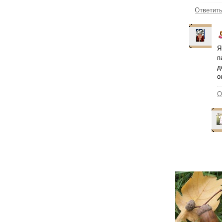
Ответит
Я
п
д
о
О