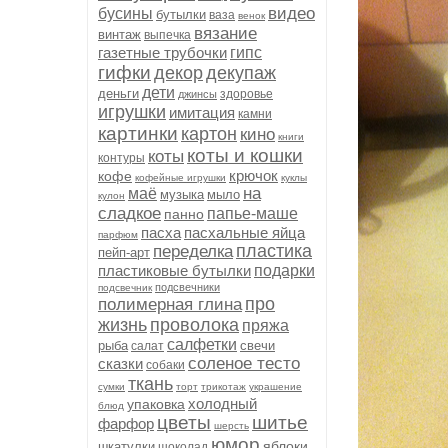
видео
бусины
бутылки
ваза
венок
вязание
винтаж
выпечка
газетные трубочки
гипс
гифки
декор
декупаж
дети
деньги
здоровье
джинсы
игрушки
имитация
камни
картинки
картон
кино
книги
коты и кошки
коты
контуры
крючок
кофе
кофейные игрушки
куклы
на
маё
музыка
мыло
кулон
сладкое
папье-маше
панно
пасха
пасхальные яйца
парфюм
пластика
переделка
пейп-арт
пластиковые бутылки
подарки
подсвечники
подсвечник
про
полимерная глина
жизнь
проволока
пряжа
салфетки
рыба
свечи
салат
соленое тесто
сказки
собаки
ткань
сумки
торт
трикотаж
украшение
холодный
упаковка
блюд
цветы
шитье
фарфор
шерсть
юмор
яблоки
шкатулки
шоколад