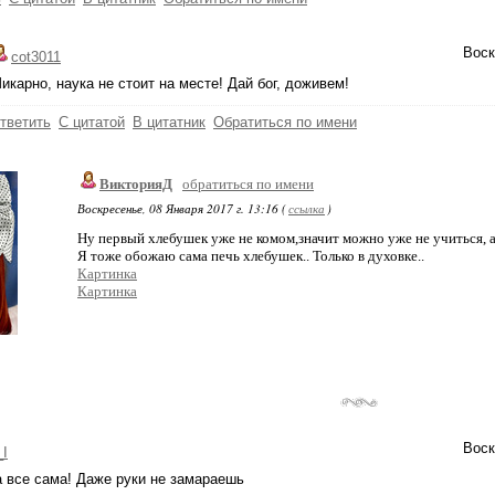
Воск
cot3011
икарно, наука не стоит на месте! Дай бог, доживем!
тветить
С цитатой
В цитатник
Обратиться по имени
ВикторияД
обратиться по имени
Воскресенье, 08 Января 2017 г. 13:16 (
ссылка
)
Ну первый хлебушек уже не комом,значит можно уже не учиться, а
Я тоже обожаю сама печь хлебушек.. Только в духовке..
Картинка
Картинка
Воск
_I
а все сама! Даже руки не замараешь