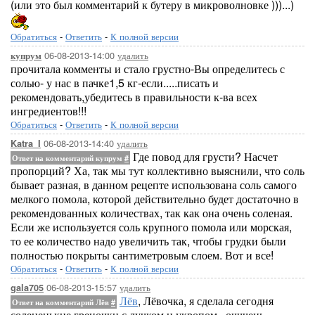
(или это был комментарий к бутеру в микроволновке )))...)
Обратиться
-
Ответить
-
К полной версии
06-08-2013-14:00
удалить
купрум
прочитала комменты и стало грустно-Вы определитесь с
солью- у нас в пачке1,5 кг-если.....писать и
рекомендовать,убедитесь в правильности к-ва всех
ингредиентов!!!
Обратиться
-
Ответить
-
К полной версии
06-08-2013-14:40
удалить
Katra_I
Где повод для грусти? Насчет
Ответ на комментарий купрум
#
пропорций? Ха, так мы тут коллективно выяснили, что соль
бывает разная, в данном рецепте использована соль самого
мелкого помола, которой действительно будет достаточно в
рекомендованных количествах, так как она очень соленая.
Если же используется соль крупного помола или морская,
то ее количество надо увеличить так, чтобы грудки были
полностью покрыты сантиметровым слоем. Вот и все!
Обратиться
-
Ответить
-
К полной версии
06-08-2013-15:57
удалить
gala705
Лёв
, Лёвочка, я сделала сегодня
Ответ на комментарий Лёв
#
солененькие греночки с лучком и укропом...очччень