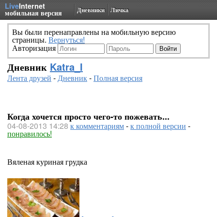
Live
Internet
Дневники
Личка
мобильная версия
Вы были перенаправлены на мобильную версию
страницы.
Вернуться!
Авторизация
Дневник
Katra_I
Лента друзей
-
Дневник
-
Полная версия
Когда хочется просто чего-то пожевать...
04-08-2013 14:28
к комментариям
-
к полной версии
-
понравилось!
Вяленая куриная грудка