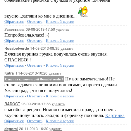
вкусно...загляни ко мне в дневник...
Обратиться
-
Ответить
-
К полной версии
09-08-2013-17:50
удалить
Радостанна
Попробовала,класс! :-)
Обратиться
-
Ответить
-
К полной версии
14-08-2013-08:35
удалить
Rosabelverde
Вяленая куриная грудка подучилась очень вкусная.
СПАСИБО!!!
Обратиться
-
Ответить
-
К полной версии
14-08-2013-10:20
удалить
Katra_I
Ну вот замечательно! Не
Ответ на комментарий Rosabelverde
#
стали задаваться лишними вопросами, а просто сделали.
Ужасно рада, что все получилось!
Обратиться
-
Ответить
-
К полной версии
26-09-2013-17:56
удалить
RADOCT
спасибо за рецепт. Немного изменила правда, но очень
вкусно получилось. Заодно и форельку посолила.
Картинка
Обратиться
-
Ответить
-
К полной версии
20-11-2013-16:30
удалить
degomi