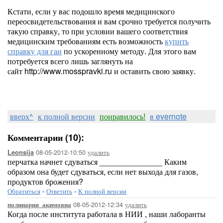
Кстати, если у вас подошло время медицинского
переосвидетельствования и вам срочно требуется получить
такую справку, то при условии вашего соответствия
медицинским требованиям есть возможность
купить
справку для гаи
по ускоренному методу. Для этого вам
потребуется всего лишь заглянуть на
сайт http://www.mosspravki.ru и оставить свою заявку.
вверх^
к полной версии
понравилось!
в evernote
Комментарии (10):
08-05-2012-10:50
удалить
Leonsija
перчатка начнет сдуваться ______________ Каким
образом она будет сдуваться, если нет выхода для газов,
продуктов брожения?
Обратиться
-
Ответить
-
К полной версии
08-05-2012-12:34
удалить
полинария_акимовна
Когда после института работала в НИИ , наши лаборанты