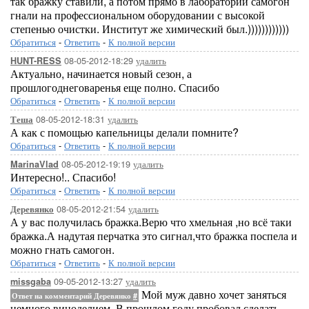
так бражку ставили, а потом прямо в лаборатории самогон
гнали на профессиональном оборудовании с высокой
степенью очистки. Институт же химический был.))))))))))))
Обратиться
-
Ответить
-
К полной версии
08-05-2012-18:29
удалить
HUNT-RESS
Актуально, начинается новый сезон, а
прошлогоднеговаренья еще полно. Спасибо
Обратиться
-
Ответить
-
К полной версии
08-05-2012-18:31
удалить
Теша
А как с помощью капельницы делали помните?
Обратиться
-
Ответить
-
К полной версии
08-05-2012-19:19
удалить
MarinaVlad
Интересно!.. Спасибо!
Обратиться
-
Ответить
-
К полной версии
08-05-2012-21:54
удалить
Деревянко
А у вас получилась бражка.Верю что хмельная ,но всё таки
бражка.А надутая перчатка это сигнал,что бражка поспела и
можно гнать самогон.
Обратиться
-
Ответить
-
К полной версии
09-05-2012-13:27
удалить
missgaba
Мой муж давно хочет заняться
Ответ на комментарий Деревянко
#
немного виноделием. В прошлом году пробовал сделать