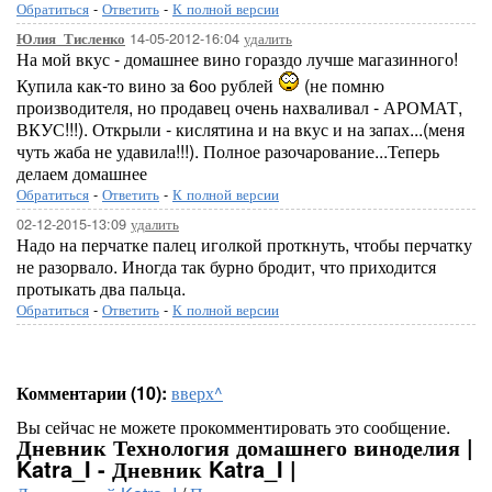
Обратиться
-
Ответить
-
К полной версии
14-05-2012-16:04
удалить
Юлия_Тисленко
На мой вкус - домашнее вино гораздо лучше магазинного!
Купила как-то вино за 6оо рублей
(не помню
производителя, но продавец очень нахваливал - АРОМАТ,
ВКУС!!!). Открыли - кислятина и на вкус и на запах...(меня
чуть жаба не удавила!!!). Полное разочарование...Теперь
делаем домашнее
Обратиться
-
Ответить
-
К полной версии
02-12-2015-13:09
удалить
Надо на перчатке палец иголкой проткнуть, чтобы перчатку
не разорвало. Иногда так бурно бродит, что приходится
протыкать два пальца.
Обратиться
-
Ответить
-
К полной версии
Комментарии (10):
вверх^
Вы сейчас не можете прокомментировать это сообщение.
Дневник Технология домашнего виноделия |
Katra_I - Дневник Katra_I |