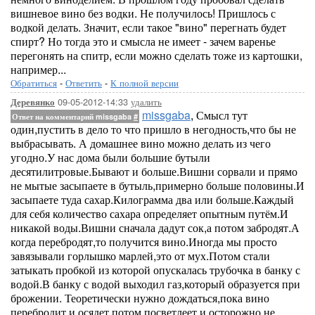
вишневое вино без водки. Не получилось! Пришлось с
водкой делать. Значит, если такое "вино" перегнать будет
спирт? Но тогда это и смысла не имеет - зачем варенье
перегонять на спитр, если можно сделать тоже из картошки,
например...
Обратиться
-
Ответить
-
К полной версии
09-05-2012-14:33
удалить
Деревянко
missgaba
, Смысл тут
Ответ на комментарий missgaba
#
один,пустить в дело то что пришло в негодность,что бы не
выбрасывать. А домашнее вино можно делать из чего
угодно.У нас дома были большие бутыли
десятилитровые.Бывают и больше.Вишни сорвали и прямо
не мытые засыпаете в бутыль,примерно больше половины.И
засыпаете туда сахар.Килограмма два или больше.Каждый
для себя количество сахара определяет опытным путём.И
никакой воды.Вишни сначала дадут сок,а потом забродят.А
когда перебродят,то получится вино.Иногда мы просто
завязывали горлышко марлей,это от мух.Потом стали
затыкать пробкой из которой опускалась трубочка в банку с
водой.В банку с водой выходил газ,который образуется при
брожении. Теоретически нужно дождаться,пока вино
перебродит и осядет,потом посветлеет и осторожно не