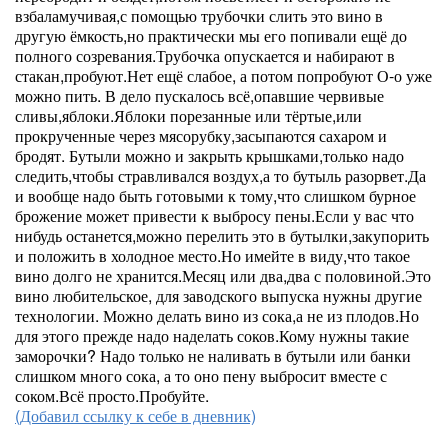
взбаламучивая,с помощью трубочки слить это вино в
другую ёмкость,но практически мы его попивали ещё до
полного созревания.Трубочка опускается и набирают в
стакан,пробуют.Нет ещё слабое, а потом попробуют О-о уже
можно пить. В дело пускалось всё,опавшие червивые
сливы,яблоки.Яблоки порезанные или тёртые,или
прокрученные через мясорубку,засыпаются сахаром и
бродят. Бутыли можно и закрыть крышками,только надо
следить,чтобы стравливался воздух,а то бутыль разорвет.Да
и вообще надо быть готовыми к тому,что слишком бурное
брожение может привести к выбросу пены.Если у вас что
нибудь останется,можно перелить это в бутылки,закупорить
и положить в холодное место.Но имейте в виду,что такое
вино долго не хранится.Месяц или два,два с половиной.Это
вино любительское, для заводского выпуска нужны другие
технологии. Можно делать вино из сока,а не из плодов.Но
для этого прежде надо наделать соков.Кому нужны такие
заморочки? Надо только не наливать в бутыли или банки
слишком много сока, а то оно пену выбросит вместе с
соком.Всё просто.Пробуйте.
(Добавил ссылку к себе в дневник)