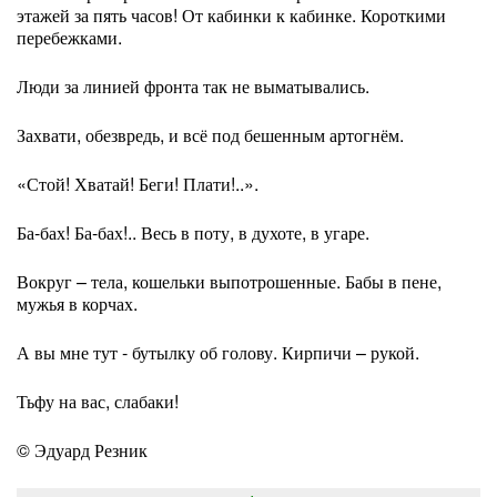
этажей за пять часов! От кабинки к кабинке. Короткими
перебежками.
Люди за линией фронта так не выматывались.
Захвати, обезвредь, и всё под бешенным артогнём.
«Стой! Хватай! Беги! Плати!..».
Ба-бах! Ба-бах!.. Весь в поту, в духоте, в угаре.
Вокруг – тела, кошельки выпотрошенные. Бабы в пене,
мужья в корчах.
А вы мне тут - бутылку об голову. Кирпичи – рукой.
Тьфу на вас, слабаки!
© Эдуард Резник