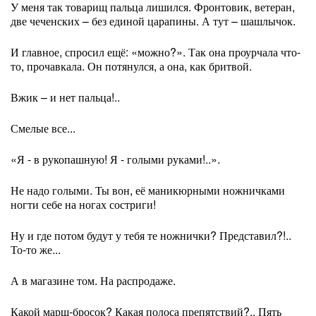
У меня так товарищ пальца лишился. Фронтовик, ветеран,
две чеченских – без единой царапины. А тут – шашлычок.
И главное, спросил ещё: «можно?». Так она проурчала что-
то, прочавкала. Он потянулся, а она, как бритвой.
Вжик – и нет пальца!..
Смелые все...
«Я - в рукопашную! Я - голыми руками!..».
Не надо голыми. Ты вон, её маникюрными ножничками
ногти себе на ногах состриги!
Ну и где потом будут у тебя те ножнички? Представил?!..
То-то же...
А в магазине том. На распродаже.
Какой марш-бросок? Какая полоса препятствий?.. Пять