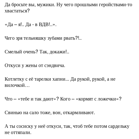
Да бросьте вы, мужики. Ну чего прошлыми геройствами-то
хвастаться?
«Да – я!.. Да - в ВДВ!..».
Чего зря тельняшку зубами рвать?!..
Смелый очень? Так, докажи!..
Откуси у жены от сэндвича.
Котлетку с её тарелки хапни... Да рукой, рукой, а не
вилочкой…
Что – «тебе и так дают»? Кого – «кормят с ложечки»?
Свинью на сало тоже, вон, откармливают.
А ты сосиску у неё откуси, так, чтоб тебе потом сардельку
не оттяпали.