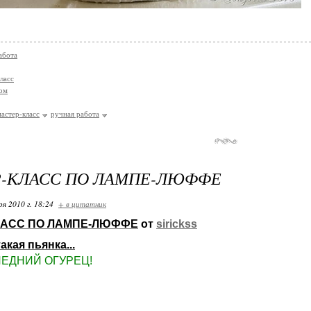
абота
ласс
ом
мастер-класс
ручная работа
Р-КЛАСС ПО ЛАМПЕ-ЛЮФФЕ
ря 2010 г. 18:24
+ в цитатник
ЛАСС ПО ЛАМПЕ-ЛЮФФЕ
от
sirickss
акая пьянка...
ЕДНИЙ ОГУРЕЦ!