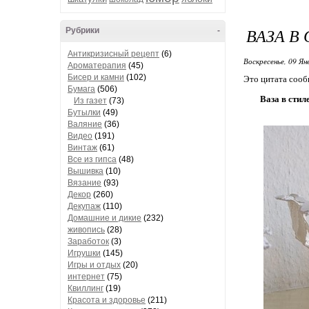
ВАЗА В
Рубрики
-
Антикризисный рецепт
(6)
Воскресенье, 09 Ян
Ароматерапия
(45)
Бисер и камни
(102)
Это цитата соо
Бумага
(506)
Ваза в сти
Из газет
(73)
Бутылки
(49)
Валяние
(36)
Видео
(191)
Винтаж
(61)
Все из гипса
(48)
Вышивка
(10)
Вязание
(93)
Декор
(260)
Декупаж
(110)
Домашние и дикие
(232)
живопись
(28)
Заработок
(3)
Игрушки
(145)
Игры и отдых
(20)
интернет
(75)
Квиллинг
(19)
Красота и здоровье
(211)