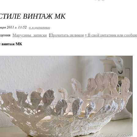
 СТИЛЕ ВИНТАЖ МК
варя 2011 г. 13:52
+ в цитатник
бщения
Марусины_записки
[
Прочитать целиком
+
В свой цитатник или сообще
ле винтаж МК