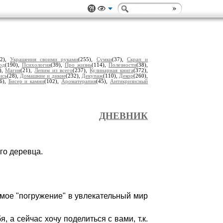
62),
Украшения своими руками
(255),
Сумки
(37),
Скрап и
од
(190),
Психология
(39),
Про жизнь
(114),
Полезности
(38),
),
Магия
(21),
Лепим из всего
(237),
Кулинарная книга
(372),
ись
(28),
Домашние и дикие
(232),
Декупаж
(110),
Декор
(260),
6),
Бисер и камни
(102),
Ароматерапия
(45),
Антикризисный
ДНЕВНИК
го деревца.
 мое "погружение" в увлекательный мир
 а сейчас хочу поделиться с вами, т.к.