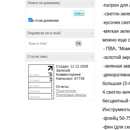
Поиск по дневнику
-
-патрон для
-светло-зел
в этом дневнике
-кусочек све
-мягкая зеле
Подписка по e-mail
-
можно еще с
- ПВА, "Мом
Статистика
-
-золотой акр
-зеленая ак
Создан: 12.12.2009
Записей:
-декоративн
Комментариев:
Написано: 67739
большая (3-
Отчеты:
Посетители
4 светло-зел
Поисковые фразы
бесцветный 
Инструмент
-флейц 50-
-фен (для ск