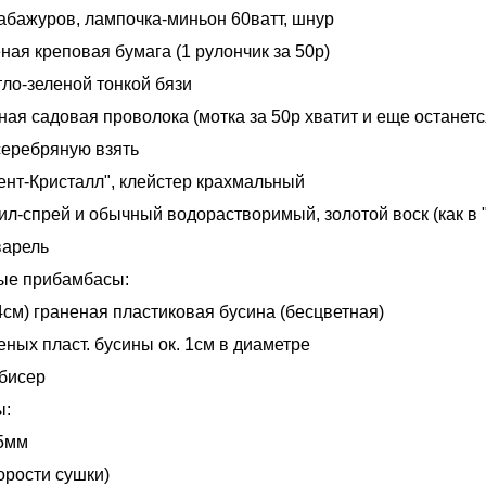
 абажуров, лампочка-миньон 60ватт, шнур
еная креповая бумага (1 рулончик за 50р)
тло-зеленой тонкой бязи
ная садовая проволока (мотка за 50р хватит и еще останетс
еребряную взять
ент-Кристалл", клейстер крахмальный
ил-спрей и обычный водорастворимый, золотой воск (как в 
варель
ые прибамбасы:
4см) граненая пластиковая бусина (бесцветная)
еных пласт. бусины ок. 1см в диаметре
бисер
ы:
75мм
орости сушки)