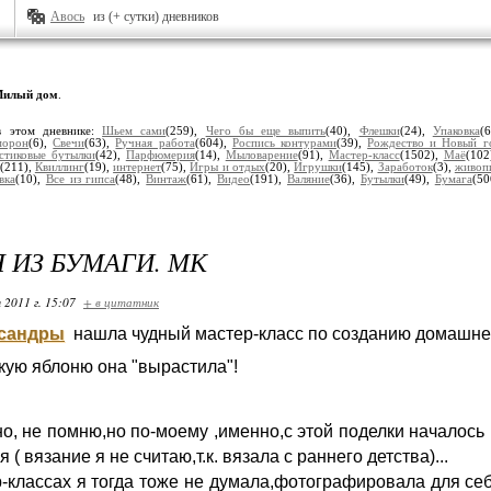
Авось
из (+ сутки) дневников
илый дом
.
в этом дневнике:
Шьем сами
(259),
Чего бы еще выпить
(40),
Флешки
(24),
Упаковка
(
морон
(6),
Свечи
(63),
Ручная работа
(604),
Роспись контурами
(39),
Рождество и Новый г
стиковые бутылки
(42),
Парфюмерия
(14),
Мыловарение
(91),
Мастер-класс
(1502),
Маё
(102
(211),
Квиллинг
(19),
интернет
(75),
Игры и отдых
(20),
Игрушки
(145),
Заработок
(3),
живоп
вка
(10),
Все из гипса
(48),
Винтаж
(61),
Видео
(191),
Валяние
(36),
Бутылки
(49),
Бумага
(50
 ИЗ БУМАГИ. МК
 2011 г. 15:07
+ в цитатник
сандры
нашла чудный мастер-класс по созданию домашне
кую яблоню она "вырастила"!
но, не помню,но по-моему ,именно,с этой поделки началось
 ( вязание я не считаю,т.к. вязала с раннего детства)...
-классах я тогда тоже не думала,фотографировала для себя,