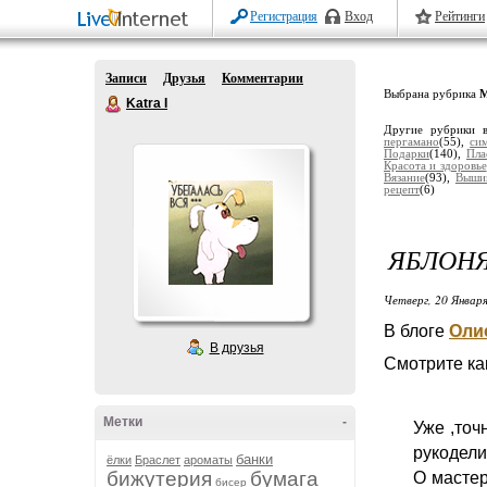
Регистрация
Вход
Рейтинги
Записи
Друзья
Комментарии
Выбрана рубрика
М
Katra I
Другие рубрики 
пергамано
(55),
си
Подарки
(140),
Пла
Красота и здоровье
Вязание
(93),
Выши
рецепт
(6)
ЯБЛОНЯ
Четверг, 20 Января
В блоге
Оли
В друзья
Смотрите ка
Метки
-
Уже ,точ
рукоделия
банки
ёлки
Браслет
ароматы
бижутерия
бумага
О мастер
бисер