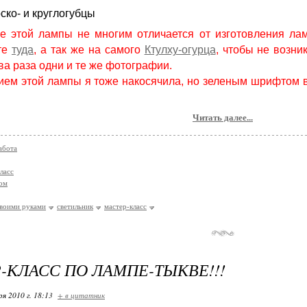
оско- и круглогубцы
е этой лампы не многим отличается от изготовления ла
те
туда
, а так же на самого
Ктулху-огурца
, чтобы не возни
ва раза одни и те же фотографии.
ем этой лампы я тоже накосячила, но зеленым шрифтом выд
е.
Читать далее...
абота
ласс
ом
воими руками
светильник
мастер-класс
-КЛАСС ПО ЛАМПЕ-ТЫКВЕ!!!
ря 2010 г. 18:13
+ в цитатник