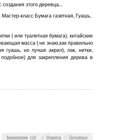
 создания этого деревца...
тки ( или туалетная бумага), китайские
девающая масса ( не знаю,как правильно
я гуашь, но лучше акрил), лак, нитки,
о подобное) для закрепления дерева в
Комментарии
(
14
)
Нравится
Поделиться