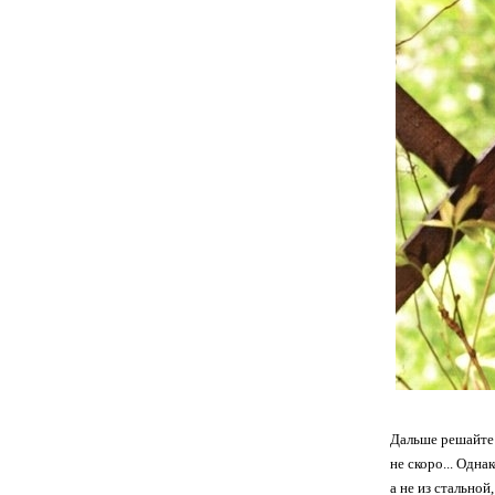
Дальше решайте 
не скоро... Одна
а не из стальн