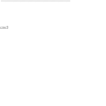
ство!
]