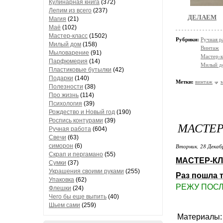
Кулинарная книга
(372)
Лепим из всего
(237)
ДЕЛАЕМ
Магия
(21)
Маё
(102)
Мастер-класс
(1502)
Рубрики:
Ручная р
Милый дом
(158)
Винтаж
Мыловарение
(91)
Мастер-к
Парфюмерия
(14)
Милый д
Пластиковые бутылки
(42)
Подарки
(140)
Метки:
винтаж
Полезности
(38)
Про жизнь
(114)
Психология
(39)
Рождество и Новый год
(190)
Роспись контурами
(39)
МАСТЕ
Ручная работа
(604)
Свечи
(63)
симорон
(6)
Вторник, 28 Декаб
Скрап и пергамано
(55)
МАСТЕР-К
Сумки
(37)
Украшения своими руками
(255)
Раз пошла т
Упаковка
(62)
РЕЖУ ПОСЛ
Флешки
(24)
Чего бы еще выпить
(40)
Шьем сами
(259)
Материалы: