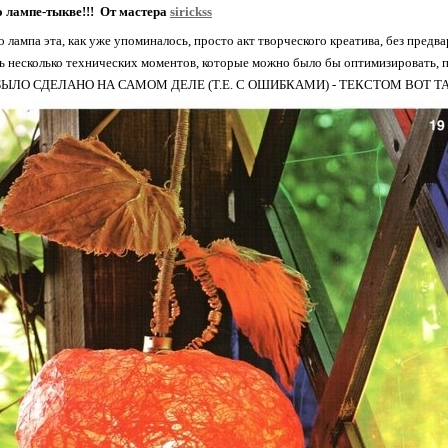
о лампе-тыкве!!! От мастера
sirickss
то лампа эта, как уже упоминалось, просто акт творческого креатива, без предва
сь несколько технических моментов, которые можно было бы оптимизирова
 БЫЛО СДЕЛАНО НА САМОМ ДЕЛЕ (Т.Е. С ОШИБКАМИ) - ТЕКСТОМ ВОТ Т