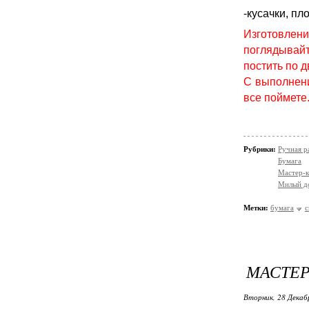
-кусачки, пл
Изготовлени
поглядывай
постить по д
С выполнени
все поймет
Рубрики:
Ручная р
Бумага
Мастер-к
Милый д
Метки:
бумага
с
МАСТЕР
Вторник, 28 Декаб