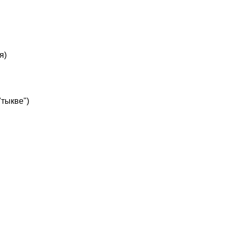
я)
"тыкве")