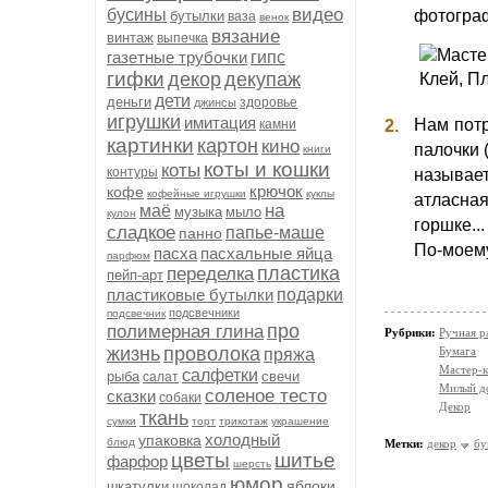
видео
бусины
фотограф
бутылки
ваза
венок
вязание
винтаж
выпечка
газетные трубочки
гипс
гифки
декор
декупаж
дети
деньги
здоровье
джинсы
игрушки
имитация
Нам потр
камни
2.
картинки
картон
кино
палочки 
книги
коты и кошки
коты
контуры
называет
крючок
кофе
кофейные игрушки
куклы
атласная
на
маё
музыка
мыло
кулон
горшке...
сладкое
папье-маше
панно
По-мо
пасха
пасхальные яйца
парфюм
пластика
переделка
пейп-арт
пластиковые бутылки
подарки
подсвечники
подсвечник
про
полимерная глина
Рубрики:
Ручная р
жизнь
проволока
Бумага
пряжа
Мастер-к
салфетки
рыба
свечи
салат
Милый д
соленое тесто
сказки
собаки
Декор
ткань
сумки
торт
трикотаж
украшение
холодный
упаковка
блюд
Метки:
декор
бу
цветы
шитье
фарфор
шерсть
юмор
яблоки
шкатулки
шоколад