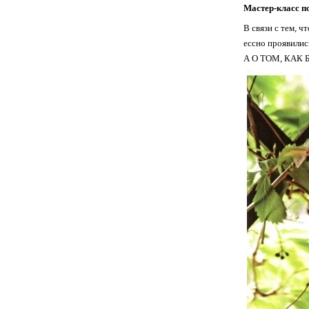
Мастер-класс п
В связи с тем, ч
ессно проявили
А О ТОМ, КАК