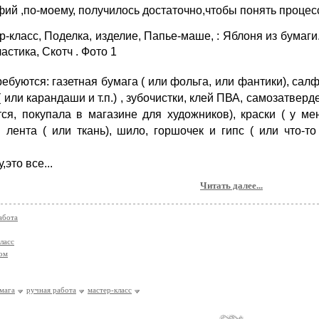
ий ,по-моему, получилось достаточно,чтобы понять процесс
ебуются: газетная бумага ( или фольга, или фантики), салфе
( или карандаши и т.п.) , зубочистки, клей ПВА, самозатвер
ся, покупала в магазине для художников), краски ( у мен
 лента ( или ткань), шило, горшочек и гипс ( или что-т
ему,это все...
Читать далее...
абота
ласс
ом
мага
ручная работа
мастер-класс