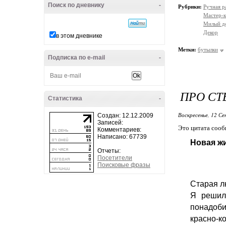
Поиск по дневнику
-
Рубрики:
Ручная р
Мастер-к
Милый д
Декор
в этом дневнике
Метки:
бутылки
Подписка по e-mail
-
ПРО С
Статистика
-
Воскресенье, 12 Се
Создан: 12.12.2009
Записей:
Это цитата соо
Комментариев:
Написано: 67739
Новая ж
Отчеты:
Посетители
Поисковые фразы
Старая л
Я решил
понадоби
красно-ко