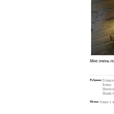
Мне очень п
Рубрики:
Ручная р
Бумага
Мастер-к
Милый д
Метки:
бумага
м