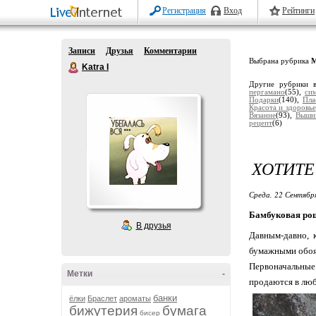
Регистрация
Вход
Рейтинги
Записи
Друзья
Комментарии
Выбрана рубрика
М
Katra I
Другие рубрики 
пергамано
(55),
си
Подарки
(140),
Пла
Красота и здоровье
Вязание
(93),
Выши
рецепт
(6)
ХОТИТЕ
Среда, 22 Сентябр
Бамбуковая рощ
В друзья
Давным-давно, 
бумажными обоям
Первоначальные
Метки
-
продаются в люб
банки
ёлки
Браслет
ароматы
бижутерия
бумага
бисер