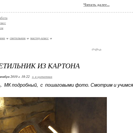
Читать далее...
абота
ласс
ом
ками
светильник
мастер-класс
ЕТИЛЬНИК ИЗ КАРТОНА
нтября 2010 г. 18:22
+ в цитатник
ь
. МК подробный, с пошаговыми фото. Смотрим и учимся