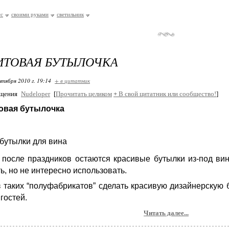
сс
своими руками
светильник
ИТОВАЯ БУТЫЛОЧКА
нтября 2010 г. 19:14
+ в цитатник
бщения
Nudeloper
[
Прочитать целиком
+
В свой цитатник или сообщество!
]
овая бутылочка
 после праздников остаются красивые бутылки из-под ви
ь, но не интересно использовать.
 таких “полуфабрикатов” сделать красивую дизайнерскую б
гостей.
Читать далее...