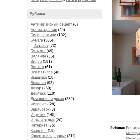
Рубрики
-
Антикризисный рецепт
(6)
Ароматерапия
(45)
Бисер и камни
(102)
Бумага
(506)
Из газет
(73)
Бутылки
(49)
Валяние
(36)
Видео
(191)
Винтаж
(61)
Все из гипса
(48)
Вышивка
(10)
Вязание
(93)
Декор
(260)
Декупаж
(110)
Домашние и дикие
(232)
живопись
(28)
Заработок
(3)
Игрушки
(145)
Игры и отдых
(20)
интернет
(75)
Рубрики:
Ручная р
Квиллинг
(19)
Мастер-к
Красота и здоровье
(211)
Милый д