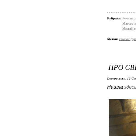
Рубрики:
Ручная р
Мастер-к
Милый д
Метки:
своими ру
ПРО СВ
Воскресенье, 12 Се
Нашла
здес