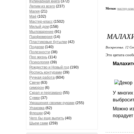
Кулинарная книга
(372)
Лепим из всего
(237)
Метки:
мастер-кла
Магия
(21)
Маё
(102)
Мастер-класс
(1502)
Милый дом
(158)
Мыловарение
(91)
МАЛАХ
Парфюмерия
(14)
Пластиковые бутылки
(42)
Подарки
(140)
Воскресенье, 12 Се
Полезности
(38)
Это цитата соо
Про жизнь
(114)
Психология
(39)
Малахит
Рождество и Новый год
(190)
Роспись контурами
(39)
Ручная работа
(604)
Свечи
(63)
симорон
(6)
У многих
Скрап и пергамано
(55)
Сумки
(37)
выбросит
Украшения своими руками
(255)
Упаковка
(62)
Можно из
Флешки
(24)
порадует 
Чего бы еще выпить
(40)
Шьем сами
(259)