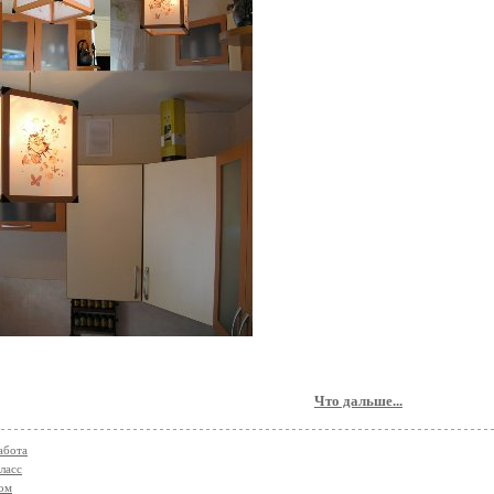
Что дальше...
абота
ласс
ом