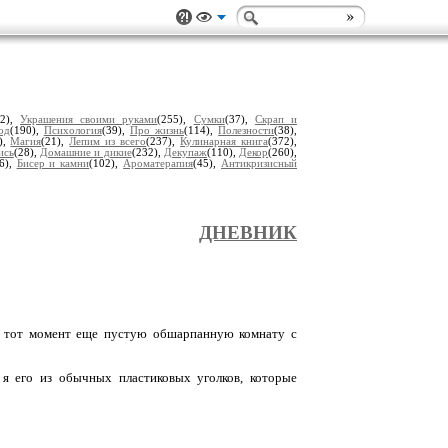
62),
Украшения своими руками
(255),
Сумки
(37),
Скрап и
од
(190),
Психология
(39),
Про жизнь
(114),
Полезности
(38),
),
Магия
(21),
Лепим из всего
(237),
Кулинарная книга
(372),
ись
(28),
Домашние и дикие
(232),
Декупаж
(110),
Декор
(260),
6),
Бисер и камни
(102),
Ароматерапия
(45),
Антикризисный
ДНЕВНИК
(в тот момент еще пустую обшарпанную комнату с
я его из обычных пластиковых уголков, которые