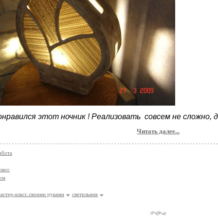
онравился этот ночник ! Реализовать совсем не сложно, да
Читать далее...
абота
ласс
ом
астер-класс.своими руками
светильник