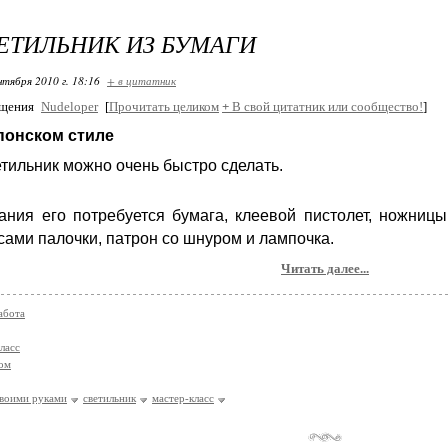
ЕТИЛЬНИК ИЗ БУМАГИ
нтября 2010 г. 18:16
+ в цитатник
бщения
Nudeloper
[
Прочитать целиком
+
В свой цитатник или сообщество!
]
понском стиле
етильник можно очень быстро сделать.
ания его потребуется бумага, клеевой пистолет, ножниц
 сами палочки, патрон со шнуром и лампочка.
Читать далее...
абота
ласс
ом
воими руками
светильник
мастер-класс