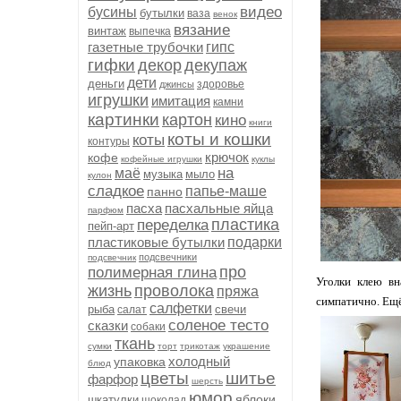
видео
бусины
бутылки
ваза
венок
вязание
винтаж
выпечка
газетные трубочки
гипс
гифки
декор
декупаж
дети
деньги
здоровье
джинсы
игрушки
имитация
камни
картинки
картон
кино
книги
коты и кошки
коты
контуры
крючок
кофе
кофейные игрушки
куклы
на
маё
музыка
мыло
кулон
сладкое
папье-маше
панно
пасха
пасхальные яйца
парфюм
пластика
переделка
пейп-арт
пластиковые бутылки
подарки
подсвечники
подсвечник
про
полимерная глина
Уголки клею вн
жизнь
проволока
пряжа
симпатично. Ещё
салфетки
рыба
свечи
салат
соленое тесто
сказки
собаки
ткань
сумки
торт
трикотаж
украшение
холодный
упаковка
блюд
цветы
шитье
фарфор
шерсть
юмор
яблоки
шкатулки
шоколад