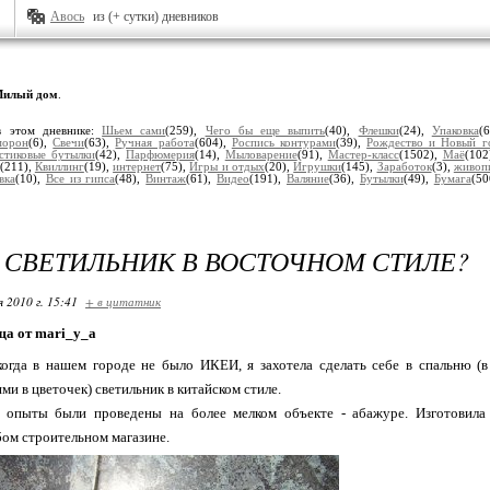
Авось
из (+ сутки) дневников
илый дом
.
в этом дневнике:
Шьем сами
(259),
Чего бы еще выпить
(40),
Флешки
(24),
Упаковка
(
морон
(6),
Свечи
(63),
Ручная работа
(604),
Роспись контурами
(39),
Рождество и Новый г
стиковые бутылки
(42),
Парфюмерия
(14),
Мыловарение
(91),
Мастер-класс
(1502),
Маё
(102
(211),
Квиллинг
(19),
интернет
(75),
Игры и отдых
(20),
Игрушки
(145),
Заработок
(3),
живоп
вка
(10),
Все из гипса
(48),
Винтаж
(61),
Видео
(191),
Валяние
(36),
Бутылки
(49),
Бумага
(50
 СВЕТИЛЬНИК В ВОСТОЧНОМ СТИЛЕ?
я 2010 г. 15:41
+ в цитатник
а от mari_y_a
когда в нашем городе не было ИКЕИ, я захотела сделать себе в спальню 
и в цветочек) светильник в китайском стиле.
 опыты были проведены на более мелком объекте - абажуре. Изготовила 
ом строительном магазине.