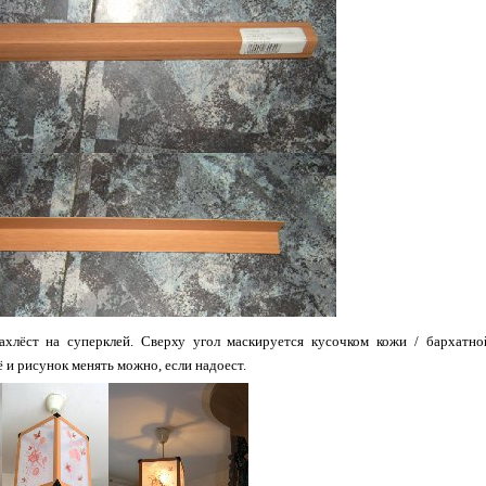
ахлёст на суперклей. Сверху угол маскируется кусочком кожи / бархатно
 и рисунок менять можно, если надоест.