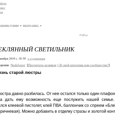
абота
ласс
ом
своими руками
мастер-класс
ТЕКЛЯННЫЙ СВЕТИЛЬНИК
нтября 2010 г. 18:58
+ в цитатник
бщения
Nudeloper
[
Прочитать целиком
+
В свой цитатник или сообщество!
]
изнь старой люстры
юстра давно разбилась. От нее остался только один плафо
а дать ему возможность еще послужить нашей семье
лся клеевой пистолет, клей ПВА, баллончик со спреем «Бле
ричневая). Можно добавить в отделку стразы и золотой конт