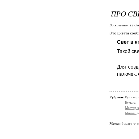
ПРО СВ
Воскресенье, 12 Се
Это цитата соо
Свет в я
Такой св
Для созд
палочек,
Рубрики:
Ручная р
Бумага
Мастер-к
Милый д
Метки:
бумага
с