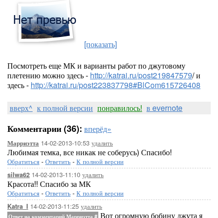
[показать]
Посмотреть еще МК и варианты работ по джутовому
плетению можно здесь -
http://katrai.ru/post219847579
/ и
здесь -
http://katrai.ru/post223837798#BlCom615726408
вверх^
к полной версии
понравилось!
в evernote
Комментарии (36):
вперёд»
14-02-2013-10:53
удалить
Марриэтта
Любимая темка, все никак не соберусь) Спасибо!
Обратиться
-
Ответить
-
К полной версии
14-02-2013-11:10
удалить
silwa62
Красота!! Спасибо за МК
Обратиться
-
Ответить
-
К полной версии
14-02-2013-11:25
удалить
Katra_I
Вот огромную бобину джута я
Ответ на комментарий Марриэтта
#