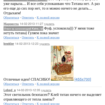
уже нарыла.... И все себя успокаиваю что Титана нет. А раз
его еще до сих пор нет, то и можно ничего не делать....
Отдыхаем!
Обратиться
-
Ответить
-
К полной версии
14-02-2013-11:27
удалить
Марриэтта
Фуф, успокоила))) У меня тоже
Ответ на комментарий Katra_I
#
нетуть титана) Гуляем пока значит
Обратиться
-
Ответить
-
К полной версии
14-02-2013-12:23
удалить
knekler
Отличные идеи! СПАСИБО!
[455x700]
Обратиться
-
Ответить
-
К полной версии
14-02-2013-12:35
удалить
Lebed_a
Этот светильник безопасен? Клей титан ничего не выделяет
отравляющего от тепла лампы?
Обратиться
-
Ответить
-
К полной версии