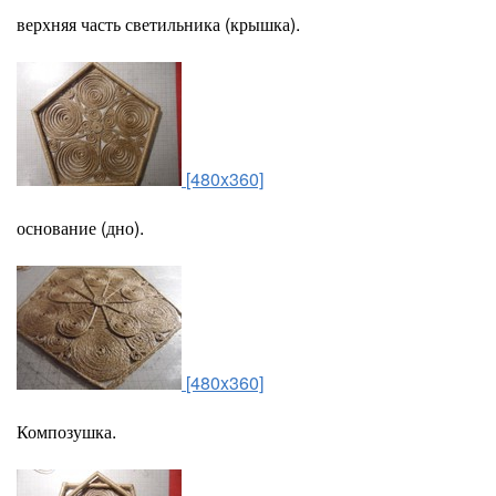
верхняя часть светильника (крышка).
[480x360]
основание (дно).
[480x360]
Композушка.