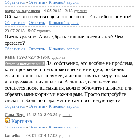
Обратиться
-
Ответить
-
К полной версии
14-05-2013-12:43
удалить
варвара_хорошева
Ой, как хо-о-очется еще и это освоить!.. Спасибо огромное!!!
Обратиться
-
Ответить
-
К полной версии
29-07-2013-15:07
удалить
Очень красиво. А как убрать лишние потеки клея? Чем
срезаете?
Обратиться
-
Ответить
-
К полной версии
29-07-2013-19:40
удалить
Katra_I
Да, собственно, это вообще не проблема,
Ответ на комментарий
#
клей прозрачный и его практически не видно, особенно
если не заливать его лужей, а использовать в меру, только
для промачивания шпагата. А лишнее, если все-таки
останется после высыхания, можно обломить пальцами или
обрезать маникюрными ножницами. Просто попробуйте
сделать небольшой фрагмент и сами все почувствуете
Обратиться
-
Ответить
-
К полной версии
12-12-2013-03:29
удалить
Лана_Берг
Картинка
Обратиться
-
Ответить
-
К полной версии
08-01-2014-17:02
удалить
Lana4ka_T