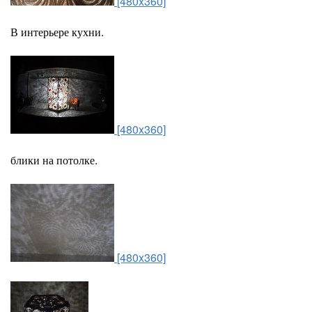
[480x360]
В интерьере кухни.
[480x360]
блики на потолке.
[480x360]