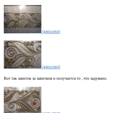
[480x360]
[480x360]
Вот так завиток за завитком и получается то , что задумано.