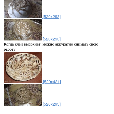
[520x293]
[520x293]
Когда клей высохнет, можно аккуратно снимать свою
работу
[520x431]
[520x293]