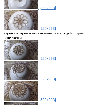
[520x293]
[520x293]
нарежим отрезки чуть поменьше и продублируем
лепесточки
[520x293]
[520x293]
[520x293]