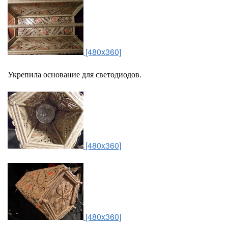
[480x360]
Укрепила основание для светодиодов.
[480x360]
[480x360]