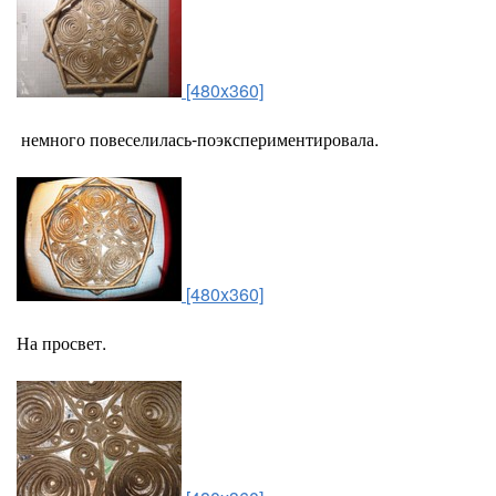
[480x360]
немного повеселилась-поэкспериментировала.
[480x360]
На просвет.