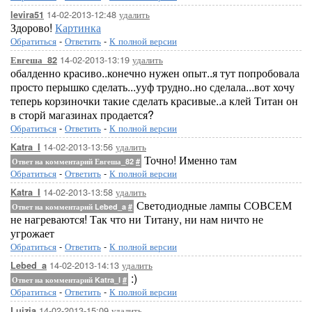
14-02-2013-12:48
удалить
levira51
Здорово!
Картинка
Обратиться
-
Ответить
-
К полной версии
14-02-2013-13:19
удалить
Евгеша_82
обалденно красиво..конечно нужен опыт..я тут попробовала
просто перышко сделать...ууф трудно..но сделала...вот хочу
теперь корзиночки такие сделать красивые..а клей Титан он
в сторй магазинах продается?
Обратиться
-
Ответить
-
К полной версии
14-02-2013-13:56
удалить
Katra_I
Точно! Именно там
Ответ на комментарий Евгеша_82
#
Обратиться
-
Ответить
-
К полной версии
14-02-2013-13:58
удалить
Katra_I
Светодиодные лампы СОВСЕМ
Ответ на комментарий Lebed_a
#
не нагреваются! Так что ни Титану, ни нам ничто не
угрожает
Обратиться
-
Ответить
-
К полной версии
14-02-2013-14:13
удалить
Lebed_a
:)
Ответ на комментарий Katra_I
#
Обратиться
-
Ответить
-
К полной версии
14-02-2013-15:09
удалить
Luizia