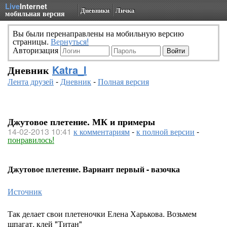
Live
Internet
Дневники
Личка
мобильная версия
Вы были перенаправлены на мобильную версию
страницы.
Вернуться!
Авторизация
Дневник
Katra_I
Лента друзей
-
Дневник
-
Полная версия
Джутовое плетение. МК и примеры
14-02-2013 10:41
к комментариям
-
к полной версии
-
понравилось!
Джутовое плетение. Вариант первый - вазочка
Источник
Так делает свои плетеночки Елена Харькова. Возьмем
шпагат, клей "Титан"