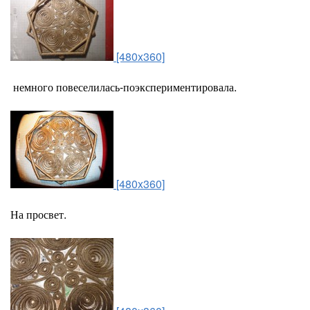
[480x360]
немного повеселилась-поэкспериментировала.
[480x360]
На просвет.