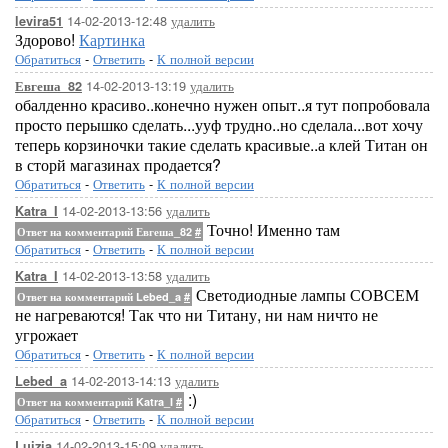
14-02-2013-12:48
удалить
levira51
Здорово!
Картинка
Обратиться
-
Ответить
-
К полной версии
14-02-2013-13:19
удалить
Евгеша_82
обалденно красиво..конечно нужен опыт..я тут попробовала
просто перышко сделать...ууф трудно..но сделала...вот хочу
теперь корзиночки такие сделать красивые..а клей Титан он
в сторй магазинах продается?
Обратиться
-
Ответить
-
К полной версии
14-02-2013-13:56
удалить
Katra_I
Точно! Именно там
Ответ на комментарий Евгеша_82
#
Обратиться
-
Ответить
-
К полной версии
14-02-2013-13:58
удалить
Katra_I
Светодиодные лампы СОВСЕМ
Ответ на комментарий Lebed_a
#
не нагреваются! Так что ни Титану, ни нам ничто не
угрожает
Обратиться
-
Ответить
-
К полной версии
14-02-2013-14:13
удалить
Lebed_a
:)
Ответ на комментарий Katra_I
#
Обратиться
-
Ответить
-
К полной версии
14-02-2013-15:09
удалить
Luizia