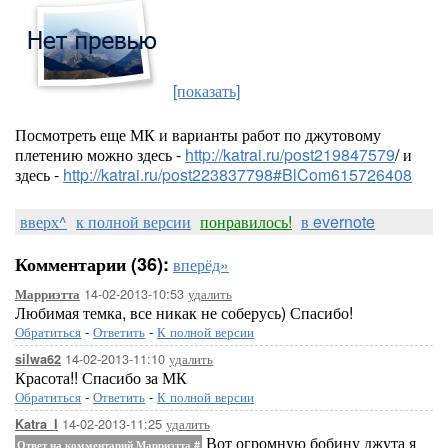
[показать]
Посмотреть еще МК и варианты работ по джутовому
плетению можно здесь -
http://katrai.ru/post219847579
/ и
здесь -
http://katrai.ru/post223837798#BlCom615726408
вверх^
к полной версии
понравилось!
в evernote
Комментарии (36):
вперёд»
14-02-2013-10:53
удалить
Марриэтта
Любимая темка, все никак не соберусь) Спасибо!
Обратиться
-
Ответить
-
К полной версии
14-02-2013-11:10
удалить
silwa62
Красота!! Спасибо за МК
Обратиться
-
Ответить
-
К полной версии
14-02-2013-11:25
удалить
Katra_I
Вот огромную бобину джута я
Ответ на комментарий Марриэтта
#