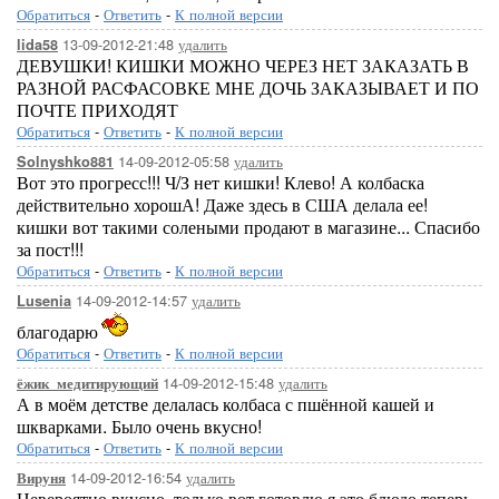
Обратиться
-
Ответить
-
К полной версии
13-09-2012-21:48
удалить
lida58
ДЕВУШКИ! КИШКИ МОЖНО ЧЕРЕЗ НЕТ ЗАКАЗАТЬ В
РАЗНОЙ РАСФАСОВКЕ МНЕ ДОЧЬ ЗАКАЗЫВАЕТ И ПО
ПОЧТЕ ПРИХОДЯТ
Обратиться
-
Ответить
-
К полной версии
14-09-2012-05:58
удалить
Solnyshko881
Вот это прогресс!!! Ч/З нет кишки! Клево! А колбаска
действительно хорошА! Даже здесь в США делала ее!
кишки вот такими солеными продают в магазине... Спасибо
за пост!!!
Обратиться
-
Ответить
-
К полной версии
14-09-2012-14:57
удалить
Lusenia
благодарю
Обратиться
-
Ответить
-
К полной версии
14-09-2012-15:48
удалить
ёжик_медитирующий
А в моём детстве делалась колбаса с пшённой кашей и
шкварками. Было очень вкусно!
Обратиться
-
Ответить
-
К полной версии
14-09-2012-16:54
удалить
Вируня
Невероятно вкусно, только вот готовлю я это блюдо теперь