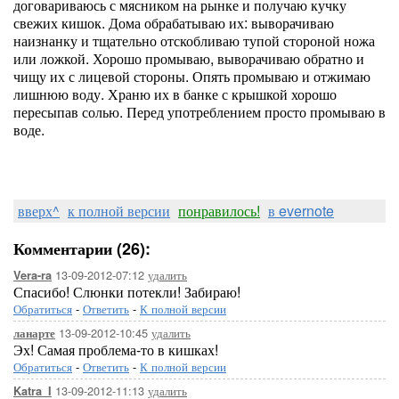
договариваюсь с мясником на рынке и получаю кучку
свежих кишок. Дома обрабатываю их: выворачиваю
наизнанку и тщательно отскобливаю тупой стороной ножа
или ложкой. Хорошо промываю, выворачиваю обратно и
чищу их с лицевой стороны. Опять промываю и отжимаю
лишнюю воду. Храню их в банке с крышкой хорошо
пересыпав солью. Перед употреблением просто промываю в
воде.
вверх^
к полной версии
понравилось!
в evernote
Комментарии (26):
13-09-2012-07:12
удалить
Vera-ra
Спасибо! Слюнки потекли! Забираю!
Обратиться
-
Ответить
-
К полной версии
13-09-2012-10:45
удалить
ланарте
Эх! Самая проблема-то в кишках!
Обратиться
-
Ответить
-
К полной версии
13-09-2012-11:13
удалить
Katra_I