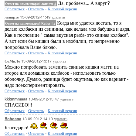
Да, проблема... А вдруг?
Ответ на комментарий ланарте
#
Обратиться
-
Ответить
-
К полной версии
13-09-2012-11:49
удалить
ланарте
Когда мне удается достать, то я
Ответ на комментарий Katra_I
#
делаю колбаски из свинины, как делала моя бабушка и дядя.
Как в пословице " самая вкусная рыба- это свиная колбаса".
А вот если бы кишки были в изобилии, то непременно
попробвала Ваше блюдо.
Обратиться
-
Ответить
-
К полной версии
13-09-2012-13:17
удалить
СоМиЛе
Можно попробовать заменить свиные кишки магги на
второе для домашних колбасок - использовать только
оболочку. Думаю, разница будет ощутима, но как вариант -
надо поэкспериментировать.
Обратиться
-
Ответить
-
К полной версии
13-09-2012-13:47
удалить
kkkmmmaaa
СПАСИБО!!!
Обратиться
-
Ответить
-
К полной версии
13-09-2012-14:19
удалить
Bohdana
Благодарю!
Обратиться
-
Ответить
-
К полной версии