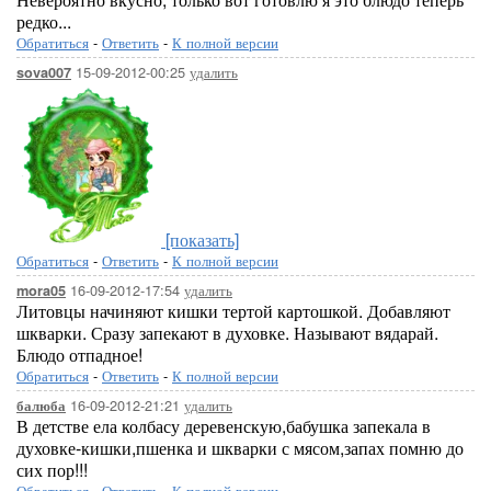
редко...
Обратиться
-
Ответить
-
К полной версии
15-09-2012-00:25
удалить
sova007
[показать]
Обратиться
-
Ответить
-
К полной версии
16-09-2012-17:54
удалить
mora05
Литовцы начиняют кишки тертой картошкой. Добавляют
шкварки. Сразу запекают в духовке. Называют вядарай.
Блюдо отпадное!
Обратиться
-
Ответить
-
К полной версии
16-09-2012-21:21
удалить
балюба
В детстве ела колбасу деревенскую,бабушка запекала в
духовке-кишки,пшенка и шкварки с мясом,запах помню до
сих пор!!!
Обратиться
-
Ответить
-
К полной версии