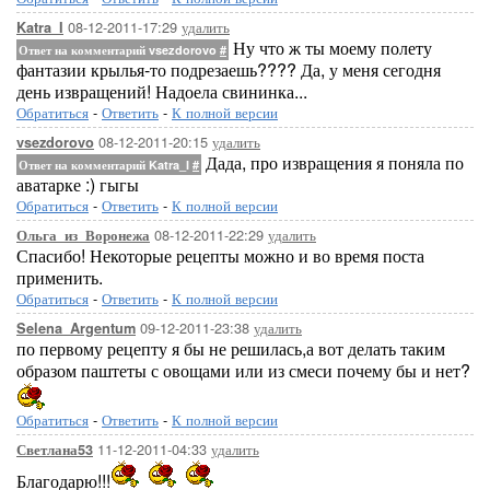
08-12-2011-17:29
удалить
Katra_I
Ну что ж ты моему полету
Ответ на комментарий vsezdorovo
#
фантазии крылья-то подрезаешь???? Да, у меня сегодня
день извращений! Надоела свининка...
Обратиться
-
Ответить
-
К полной версии
08-12-2011-20:15
удалить
vsezdorovo
Дада, про извращения я поняла по
Ответ на комментарий Katra_I
#
аватарке :) гыгы
Обратиться
-
Ответить
-
К полной версии
08-12-2011-22:29
удалить
Ольга_из_Воронежа
Спасибо! Некоторые рецепты можно и во время поста
применить.
Обратиться
-
Ответить
-
К полной версии
09-12-2011-23:38
удалить
Selena_Argentum
по первому рецепту я бы не решилась,а вот делать таким
образом паштеты с овощами или из смеси почему бы и нет?
Обратиться
-
Ответить
-
К полной версии
11-12-2011-04:33
удалить
Светлана53
Благодарю!!!