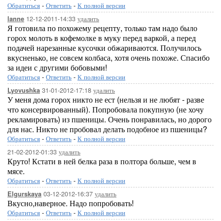
Обратиться
-
Ответить
-
К полной версии
12-12-2011-14:33
удалить
lanne
Я готовила по похожему рецепту, только там надо было
горох молоть в кофемолке в муку перед варкой, а перед
подачей нарезанные кусочки обжариваются. Получилось
вкусненько, не совсем колбаса, хотя очень похоже. Спасибо
за идеи с другими бобовыми!
Обратиться
-
Ответить
-
К полной версии
31-01-2012-17:18
удалить
Lyovushka
У меня дома горох никто не ест (нельзя и не любят - разве
что консервированный). Попробовала покупную (не хочу
рекламировать) из пшеницы. Очень понравилась, но дорого
для нас. Никто не пробовал делать подобное из пшеницы?
Обратиться
-
Ответить
-
К полной версии
21-02-2012-01:33
удалить
Круто! Кстати в ней белка раза в полтора больше, чем в
мясе.
Обратиться
-
Ответить
-
К полной версии
03-12-2012-16:37
удалить
Elgurskaya
Вкусно,наверное. Надо попробовать!
Обратиться
-
Ответить
-
К полной версии