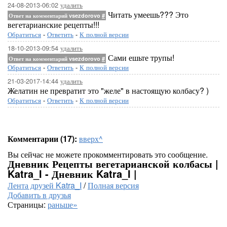
24-08-2013-06:02
удалить
Читать умеешь??? Это
Ответ на комментарий vsezdorovo
#
вегетарианские рецепты!!!
Обратиться
-
Ответить
-
К полной версии
18-10-2013-09:54
удалить
Сами ешьте трупы!
Ответ на комментарий vsezdorovo
#
Обратиться
-
Ответить
-
К полной версии
21-03-2017-14:44
удалить
Желатин не превратит это "желе" в настоящую колбасу? )
Обратиться
-
Ответить
-
К полной версии
Комментарии (17):
вверх^
Вы сейчас не можете прокомментировать это сообщение.
Дневник Рецепты вегетарианской колбасы |
Katra_I - Дневник Katra_I |
Лента друзей Katra_I
/
Полная версия
Добавить в друзья
Страницы:
раньше»