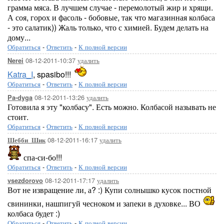
грамма мяса. В лучшем случае - перемолотый жир и хрящи.
А соя, горох и фасоль - бобовые, так что магазинная колбаса
- это салатик)) Жаль только, что с химией. Будем делать на
дому...
Обратиться
-
Ответить
-
К полной версии
08-12-2011-10:37
удалить
Nerei
Katra_I
, spasibo!!!
Обратиться
-
Ответить
-
К полной версии
08-12-2011-13:26
удалить
Pa-dyga
Готовила я эту "колбасу". Есть можно. Колбасой называть не
стоит.
Обратиться
-
Ответить
-
К полной версии
08-12-2011-16:17
удалить
Шебби_Шик
спа-си-бо!!!
Обратиться
-
Ответить
-
К полной версии
08-12-2011-17:17
удалить
vsezdorovo
Вот не извращение ли, а? :) Купи солнышко кусок постной
свининки, нашпигуй чесноком и запеки в духовке... ВО
колбаса будет :)
Обратиться
-
Ответить
-
К полной версии