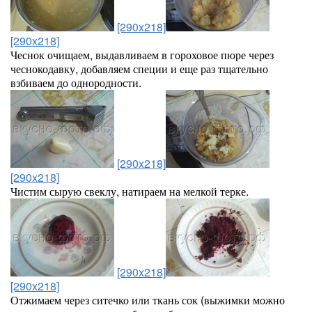
[290x218]
[290x218]
Чеснок очищаем, выдавливаем в гороховое пюре через
чеснокодавку, добавляем специи и еще раз тщательно
взбиваем до однородности.
[290x218]
[290x218]
Чистим сырую свеклу, натираем на мелкой терке.
[290x218]
[290x218]
Отжимаем через ситечко или ткань сок (выжимки можно