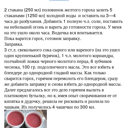
2 стакана (250 мл) половинок желтого гороха залить 5
стаканами (1250 мл) холодной воды и оставить на 3—4
часа до разбухания. Добавить 1 полную ч.л. соли, поставить
на небольшой огонь и варить до готовности гороха. У меня
на это ушло около часа. Водичка вся впитывается.
Пока варится горох, готовим заправку.
Заправка.
3 ст.л. свекольного сока сырого или вареного (на это ушел
один крупненький бурячок), 1 ч.л. молотого кориандра,
полчайной ложки черного молотого перца, 6 зубчиков
чеснока, 100 гр. подсолнечного масла. Это все взбить в
блендере до однородной гладкой массы. Как только
сварится горох, горячим перемолоть его блендером, сразу
же добавить заправку и снова взбить до однородной массы.
Далее предлагалось все это дело горячим вылить в
платиковую бутылку, но я, имея опыт сворачивания ее от
кипятка в дудочку, решила не рисковать и разлила по
чашкам. Их получилось 4 чашечки по 300 мл.