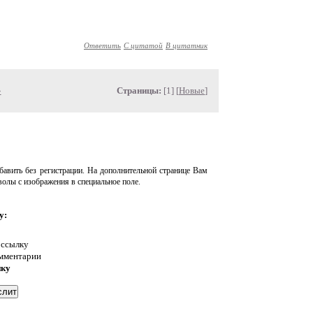
Ответить
С цитатой
В цитатник
»
Страницы:
[1] [
Новые
]
авить без регистрации. На дополнительной странице Вам
волы с изображения в специальное поле.
у:
 ссылку
омментарии
нку