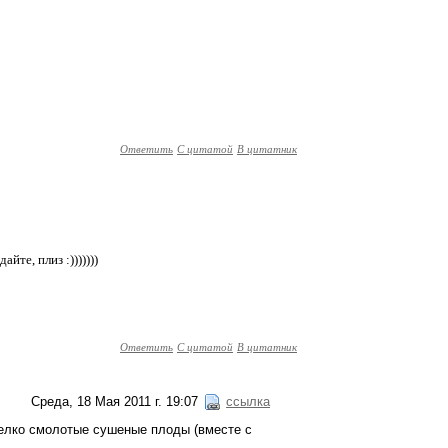
Ответить
С цитатой
В цитатник
те, плиз :)))))))
Ответить
С цитатой
В цитатник
Среда, 18 Мая 2011 г. 19:07
ссылка
мелко смолотые сушеные плоды (вместе с