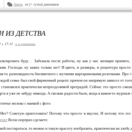
Авось
из (+ сутки) дневников
И ИЗ ДЕТСТВА
 г. 17:31
+ в цитатник
альгировать буду… Забежала после работы, ну как у нас женщин принято, 
ами. Господи, ну каких только нет! И цвета, и размеры, и рецептура прост
я-то разновидность бисквитного с жуткими маргариновыми розочками. Про «
аждой семье был свой фирменный рецепт, причем он напрямую зависел от того,
становился практически непреодолимой преградой. Сейчас это просто смешн
рта я уже не забуду никогда. А сколько радости было, когда в каком-то журна
Нет? Советую приготовить! Потому что просто и вкусно. И потому что это 
 торт
Всем сюрприз сделаете.
шей постараться, то можно и такую красоту изобразить, практически на злобу