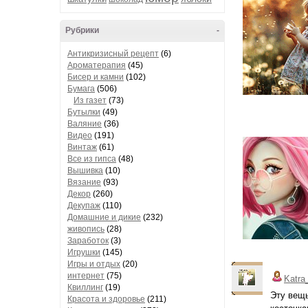
Рубрики
-
Антикризисный рецепт
(6)
Ароматерапия
(45)
Бисер и камни
(102)
Бумага
(506)
Из газет
(73)
Бутылки
(49)
Валяние
(36)
Видео
(191)
Винтаж
(61)
Все из гипса
(48)
Вышивка
(10)
Вязание
(93)
Декор
(260)
Декупаж
(110)
Домашние и дикие
(232)
живопись
(28)
Заработок
(3)
Игрушки
(145)
Игры и отдых
(20)
интернет
(75)
Katra
Квиллинг
(19)
Эту вещь
Красота и здоровье
(211)