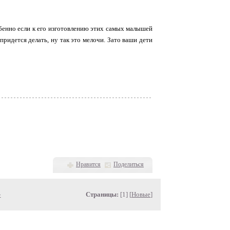
обенно если к его изготовлению этих самых малышей
ридется делать, ну так это мелочи. Зато ваши дети
Нравится
Поделиться
»
Страницы:
[1] [
Новые
]