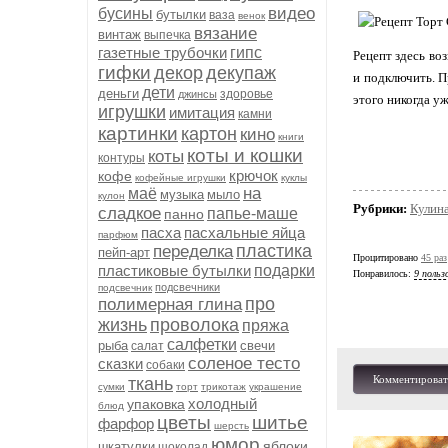
видео
бусины
бутылки
ваза
венок
вязание
винтаж
выпечка
газетные трубочки
гипс
Рецепт здесь во
гифки
декор
декупаж
и подключить. П
дети
деньги
здоровье
джинсы
этого никогда уж
игрушки
имитация
камни
картинки
картон
кино
книги
коты и кошки
коты
контуры
крючок
кофе
кофейные игрушки
куклы
на
маё
музыка
мыло
кулон
Рубрики:
Кулина
сладкое
папье-маше
панно
пасха
пасхальные яйца
парфюм
пластика
переделка
пейп-арт
Процитировано
45 раз
пластиковые бутылки
подарки
Понравилось:
9 польз
подсвечники
подсвечник
про
полимерная глина
жизнь
проволока
пряжа
салфетки
рыба
свечи
салат
соленое тесто
сказки
собаки
Комментироват
ткань
сумки
торт
трикотаж
украшение
холодный
упаковка
блюд
цветы
шитье
фарфор
шерсть
юмор
яблоки
шкатулки
шоколад