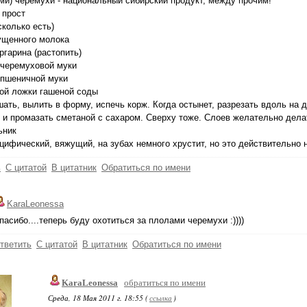
ми) черемухи - национальный сибирский продукт, между прочим!
 прост
сколько есть)
ущенного молока
ргарина (растопить)
 черемуховой муки
 пшеничной муки
ой ложки гашеной соды
ать, вылить в форму, испечь корж. Когда остынет, разрезать вдоль на д
 и промазать сметаной с сахаром. Сверху тоже. Слоев желательно дела
ьник
цифический, вяжущий, на зубах немного хрустит, но это действительно 
ь
С цитатой
В цитатник
Обратиться по имени
KaraLeonessa
пасибо....теперь буду охотиться за плолами черемухи :))))
тветить
С цитатой
В цитатник
Обратиться по имени
KaraLeonessa
обратиться по имени
Среда, 18 Мая 2011 г. 18:55 (
ссылка
)