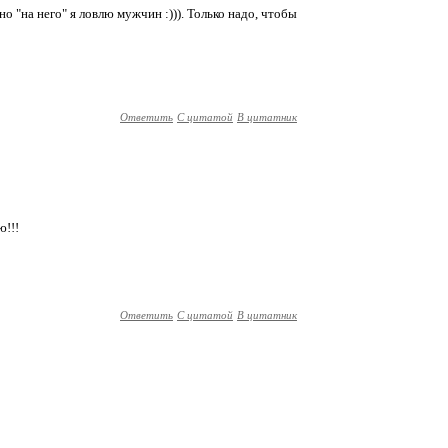
о "на него" я ловлю мужчин :))). Только надо, чтобы
Ответить
С цитатой
В цитатник
ю!!!
Ответить
С цитатой
В цитатник