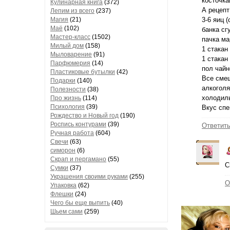
косточка
Кулинарная книга
(372)
А рецепт
Лепим из всего
(237)
Магия
(21)
3-6 яиц (
Маё
(102)
банка сг
Мастер-класс
(1502)
пачка ма
Милый дом
(158)
1 стакан
Мыловарение
(91)
1 стакан
Парфюмерия
(14)
пол чайн
Пластиковые бутылки
(42)
Все смеш
Подарки
(140)
алкоголя
Полезности
(38)
холодил
Про жизнь
(114)
Психология
(39)
Вкус спе
Рождество и Новый год
(190)
Роспись контурами
(39)
Ответит
Ручная работа
(604)
Свечи
(63)
симорон
(6)
Скрап и пергамано
(55)
С
Сумки
(37)
Украшения своими руками
(255)
О
Упаковка
(62)
Флешки
(24)
Чего бы еще выпить
(40)
Шьем сами
(259)