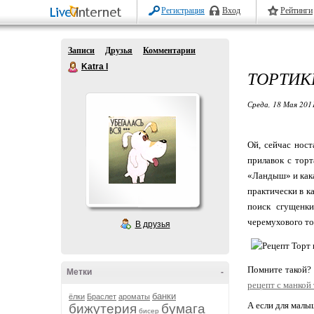
Регистрация
Вход
Рейтинги
Записи
Друзья
Комментарии
Katra I
ТОРТИК
Среда, 18 Мая 2011
Ой, сейчас ност
прилавок с торт
«Ландыш» и кака
практически в к
поиск сгущенки 
черемухового то
В друзья
Помните такой? 
Метки
-
рецепт с манкой
банки
ёлки
Браслет
ароматы
А если для малы
бижутерия
бумага
бисер