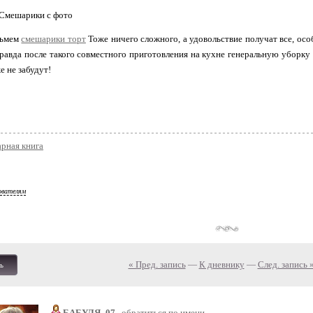
зьмем
смешарики торт
Тоже ничего сложного, а удовольствие получат все, ос
равда после такого совместного приготовления на кухне генеральную уборку п
е не забудут!
рная книга
ователям
« Пред. запись
—
К дневнику
—
След. запись 
ь
БАБУЛЯ_07
обратиться по имени