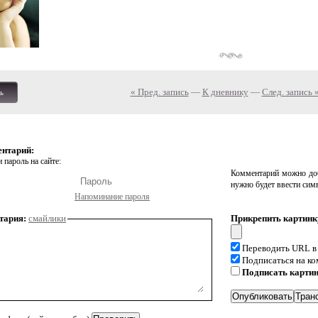
« Пред. запись
—
К дневнику
—
След. запись 
ь
ентарий:
 пароль на сайте:
Комментарий можно доб
нужно будет ввести сим
Напоминание пароля
тария:
смайлики
Прикрепить картинк
Переводить URL в
Подписаться на к
Подписать карти