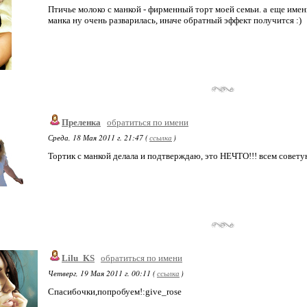
Птичье молоко с манкой - фирменный торт моей семьи. а еще именн
манка ну очень разварилась, иначе обратный эффект получится :)
Преленка
обратиться по имени
Среда, 18 Мая 2011 г. 21:47 (
ссылка
)
Тортик с манкой делала и подтверждаю, это НЕЧТО!!! всем совету
Lilu_KS
обратиться по имени
Четверг, 19 Мая 2011 г. 00:11 (
ссылка
)
Спасибочки,попробуем!:give_rose