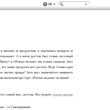
в магазин за продуктами и зацепилась взглядом за
о поражают. А в моем детстве был только песочный
Прагу» и «Птичье молоко» мы только слышали. Зато
 кто какие продукты мог достать. Ведь только один
о звучит, правда? Зато вкус знаменитого маминого
ле мы вычитали про торт «Птичье молоко» из манки!
тот самый вкус детства. Вот рецепт
птичье молоко
 дня – со Смешариками