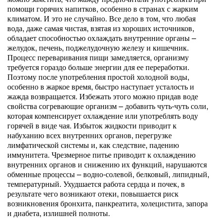
помощи горячих напитков, особенно в странах с жарким
климатом. И это не случайно. Все дело в том, что любая
вода, даже самая чистая, взятая из хороших источников,
обладает способностью охлаждать внутренние органы –
желудок, печень, поджелудочную железу и кишечник.
Процесс переваривания пищи замедляется, организму
требуется гораздо больше энергии для ее переработки.
Поэтому после употребления простой холодной воды,
особенно в жаркое время, быстро наступает усталость и
жажда возвращается. Избежать этого можно придав воде
свойства согревающие организм – добавить чуть-чуть соли,
которая компенсирует охлаждение или употреблять воду
горячей в виде чая. Избыток жидкости приводит к
набуханию всех внутренних органов, перегрузке
лимфатической системы и, как следствие, падению
иммунитета. Чрезмерное питье приводит к охлаждению
внутренних органов и снижению их функций, нарушаются
обменные процессы – водно-солевой, белковый, липидный,
температурный. Ухудшается работа сердца и почек, в
результате чего возникают отеки, повышается риск
возникновения бронхита, панкреатита, холецистита, запора
и диабета, излишней полноты.