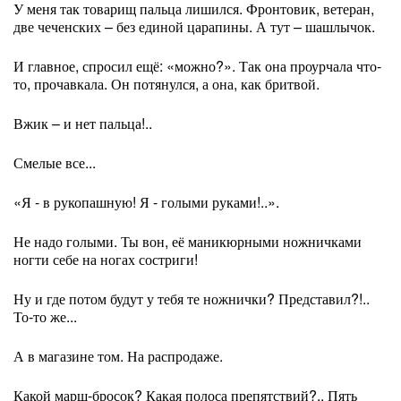
У меня так товарищ пальца лишился. Фронтовик, ветеран,
две чеченских – без единой царапины. А тут – шашлычок.
И главное, спросил ещё: «можно?». Так она проурчала что-
то, прочавкала. Он потянулся, а она, как бритвой.
Вжик – и нет пальца!..
Смелые все...
«Я - в рукопашную! Я - голыми руками!..».
Не надо голыми. Ты вон, её маникюрными ножничками
ногти себе на ногах состриги!
Ну и где потом будут у тебя те ножнички? Представил?!..
То-то же...
А в магазине том. На распродаже.
Какой марш-бросок? Какая полоса препятствий?.. Пять