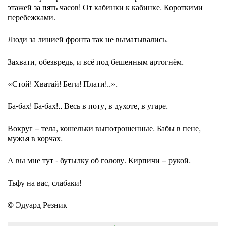
этажей за пять часов! От кабинки к кабинке. Короткими
перебежками.
Люди за линией фронта так не выматывались.
Захвати, обезвредь, и всё под бешенным артогнём.
«Стой! Хватай! Беги! Плати!..».
Ба-бах! Ба-бах!.. Весь в поту, в духоте, в угаре.
Вокруг – тела, кошельки выпотрошенные. Бабы в пене,
мужья в корчах.
А вы мне тут - бутылку об голову. Кирпичи – рукой.
Тьфу на вас, слабаки!
© Эдуард Резник