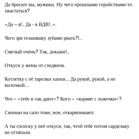
Да бросьте вы, мужики. Ну чего прошлыми геройствами-то
хвастаться?
«Да – я!.. Да - в ВДВ!..».
Чего зря тельняшку зубами рвать?!..
Смелый очень? Так, докажи!..
Откуси у жены от сэндвича.
Котлетку с её тарелки хапни... Да рукой, рукой, а не
вилочкой…
Что – «тебе и так дают»? Кого – «кормят с ложечки»?
Свинью на сало тоже, вон, откармливают.
А ты сосиску у неё откуси, так, чтоб тебе потом сардельку
не оттяпали.