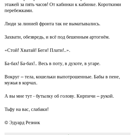
этажей за пять часов! От кабинки к кабинке. Короткими
перебежками.
Люди за линией фронта так не выматывались.
Захвати, обезвредь, и всё под бешенным артогнём.
«Стой! Хватай! Беги! Плати!..».
Ба-бах! Ба-бах!.. Весь в поту, в духоте, в угаре.
Вокруг – тела, кошельки выпотрошенные. Бабы в пене,
мужья в корчах.
А вы мне тут - бутылку об голову. Кирпичи – рукой.
Тьфу на вас, слабаки!
© Эдуард Резник