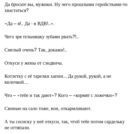
Да бросьте вы, мужики. Ну чего прошлыми геройствами-то
хвастаться?
«Да – я!.. Да - в ВДВ!..».
Чего зря тельняшку зубами рвать?!..
Смелый очень? Так, докажи!..
Откуси у жены от сэндвича.
Котлетку с её тарелки хапни... Да рукой, рукой, а не
вилочкой…
Что – «тебе и так дают»? Кого – «кормят с ложечки»?
Свинью на сало тоже, вон, откармливают.
А ты сосиску у неё откуси, так, чтоб тебе потом сардельку
не оттяпали.