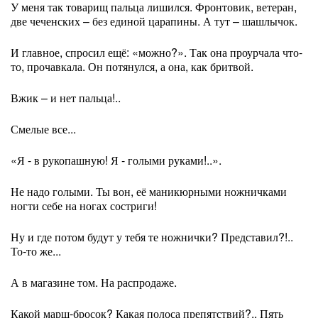
У меня так товарищ пальца лишился. Фронтовик, ветеран,
две чеченских – без единой царапины. А тут – шашлычок.
И главное, спросил ещё: «можно?». Так она проурчала что-
то, прочавкала. Он потянулся, а она, как бритвой.
Вжик – и нет пальца!..
Смелые все...
«Я - в рукопашную! Я - голыми руками!..».
Не надо голыми. Ты вон, её маникюрными ножничками
ногти себе на ногах состриги!
Ну и где потом будут у тебя те ножнички? Представил?!..
То-то же...
А в магазине том. На распродаже.
Какой марш-бросок? Какая полоса препятствий?.. Пять