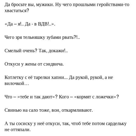
Да бросьте вы, мужики. Ну чего прошлыми геройствами-то
хвастаться?
«Да – я!.. Да - в ВДВ!..».
Чего зря тельняшку зубами рвать?!..
Смелый очень? Так, докажи!..
Откуси у жены от сэндвича.
Котлетку с её тарелки хапни... Да рукой, рукой, а не
вилочкой…
Что – «тебе и так дают»? Кого – «кормят с ложечки»?
Свинью на сало тоже, вон, откармливают.
А ты сосиску у неё откуси, так, чтоб тебе потом сардельку
не оттяпали.