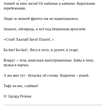
этажей за пять часов! От кабинки к кабинке. Короткими
перебежками.
Люди за линией фронта так не выматывались.
Захвати, обезвредь, и всё под бешенным артогнём.
«Стой! Хватай! Беги! Плати!..».
Ба-бах! Ба-бах!.. Весь в поту, в духоте, в угаре.
Вокруг – тела, кошельки выпотрошенные. Бабы в пене,
мужья в корчах.
А вы мне тут - бутылку об голову. Кирпичи – рукой.
Тьфу на вас, слабаки!
© Эдуард Резник