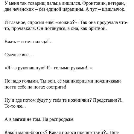
У меня так товарищ пальца лишился. Фронтовик, ветеран,
две чеченских – без единой царапины. А тут – шашлычок.
И главное, спросил ещё: «можно?». Так она проурчала что-
то, прочавкала. Он потянулся, а она, как бритвой.
Вжик – и нет пальца!..
Смелые все...
«Я - в рукопашную! Я - голыми руками!..».
Не надо голыми. Ты вон, её маникюрными ножничками
ногти себе на ногах состриги!
Ну и где потом будут у тебя те ножнички? Представил?!..
То-то же...
А в магазине том. На распродаже.
Какой марш-бросок? Какая полоса препятствий?.. Пять