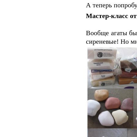
А теперь попроб
Мастер-класс 
Вообще агаты быв
сиреневые! Но м