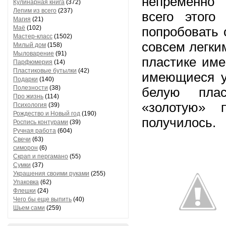
непременно 
Кулинарная книга
(372)
Лепим из всего
(237)
всего этог
Магия
(21)
Маё
(102)
попробовать 
Мастер-класс
(1502)
совсем легки
Милый дом
(158)
Мыловарение
(91)
пластике име
Парфюмерия
(14)
Пластиковые бутылки
(42)
имеющиеся у 
Подарки
(140)
Полезности
(38)
белую плас
Про жизнь
(114)
«золотую» 
Психология
(39)
Рождество и Новый год
(190)
получилось.
Роспись контурами
(39)
Ручная работа
(604)
Свечи
(63)
симорон
(6)
Скрап и пергамано
(55)
Сумки
(37)
Украшения своими руками
(255)
Упаковка
(62)
Флешки
(24)
Чего бы еще выпить
(40)
Шьем сами
(259)