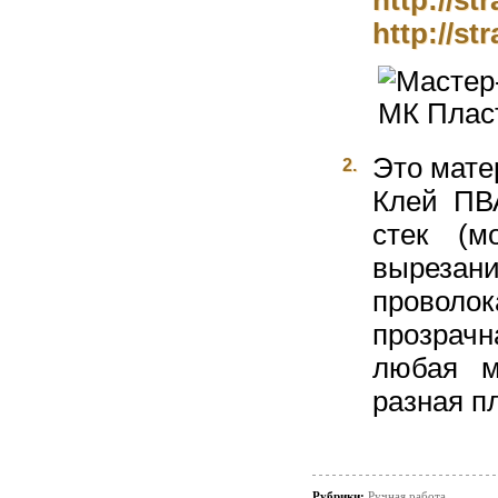
http://s
http://s
Это мате
2.
Клей ПВА
стек (м
вырезани
проволо
прозрачн
любая м
разная п
Рубрики:
Ручная работа