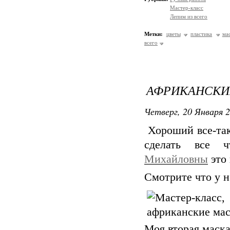
Мастер-класс
Лепим из всего
Метки:
цветы
пластика
ма
всего
АФРИКАНСКИ
Четверг, 20 Января 2
Хороший все-так
сделать все 
Михайловны
это 
Смотрите что у 
Моя вторая маска