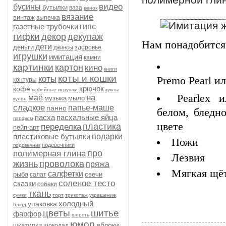
видео
бусины
бутылки
ваза
венок
вязание
винтаж
выпечка
газетные трубочки
гипс
гифки
декор
декупаж
Нам понадобится
дети
деньги
здоровье
джинсы
игрушки
имитация
камни
картинки
картон
кино
книги
коты и кошки
коты
Premo Pearl и
контуры
крючок
кофе
кофейные игрушки
куклы
Pearlex 
на
маё
музыка
мыло
кулон
сладкое
папье-маше
панно
белом, бледн
пасха
пасхальные яйца
парфюм
цвете
пластика
переделка
пейп-арт
пластиковые бутылки
подарки
Ножи
подсвечники
подсвечник
про
полимерная глина
Лезвия
жизнь
проволока
пряжа
Мягкая щё
салфетки
рыба
свечи
салат
соленое тесто
сказки
собаки
ткань
сумки
торт
трикотаж
украшение
холодный
упаковка
блюд
цветы
шитье
фарфор
шерсть
юмор
яблоки
шкатулки
шоколад