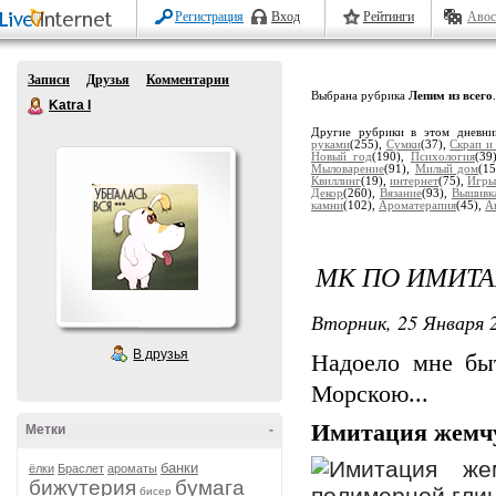
Регистрация
Вход
Рейтинги
Авос
Записи
Друзья
Комментарии
Выбрана рубрика
Лепим из всего
.
Katra I
Другие рубрики в этом дневн
руками
(255),
Сумки
(37),
Скрап и
Новый год
(190),
Психология
(39
Мыловарение
(91),
Милый дом
(1
Квиллинг
(19),
интернет
(75),
Игры
Декор
(260),
Вязание
(93),
Вышивк
камни
(102),
Ароматерапия
(45),
А
МК ПО ИМИТ
Вторник, 25 Января 2
В друзья
Надоело мне бы
Морскою...
Имитация жемчу
Метки
-
банки
ёлки
Браслет
ароматы
бижутерия
бумага
бисер