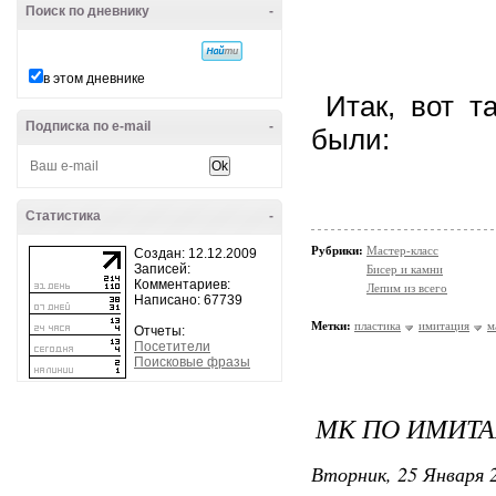
Поиск по дневнику
-
в этом дневнике
Итак, вот т
Подписка по e-mail
-
был
Статистика
-
Рубрики:
Мастер-класс
Создан: 12.12.2009
Записей:
Бисер и камни
Комментариев:
Лепим из всего
Написано: 67739
Метки:
пластика
имитация
м
Отчеты:
Посетители
Поисковые фразы
МК ПО ИМИТА
Вторник, 25 Января 2