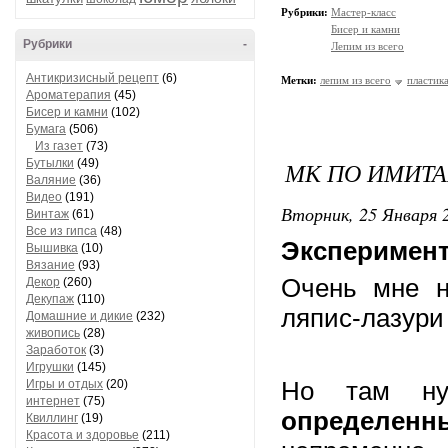
Рубрики:
Мастер-класс
Бисер и камни
Рубрики
-
Лепим из всего
Антикризисный рецепт
(6)
Метки:
лепим из всего
пластик
Ароматерапия
(45)
Бисер и камни
(102)
Бумага
(506)
Из газет
(73)
Бутылки
(49)
МК ПО ИМИТА
Валяние
(36)
Видео
(191)
Вторник, 25 Января 2
Винтаж
(61)
Все из гипса
(48)
Эксперимент
Вышивка
(10)
Вязание
(93)
Очень мне н
Декор
(260)
Декупаж
(110)
ляпис-лазури 
Домашние и дикие
(232)
живопись
(28)
Заработок
(3)
Игрушки
(145)
Игры и отдых
(20)
Но там н
интернет
(75)
определен
Квиллинг
(19)
Красота и здоровье
(211)