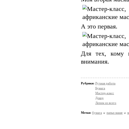
А это первая.
Для тех, кому 
внимания.
Рубрики:
Ручная работа
Бумага
Мастер-класс
Декор
Лепим из всего
Метки:
бумага
папье-маше
м