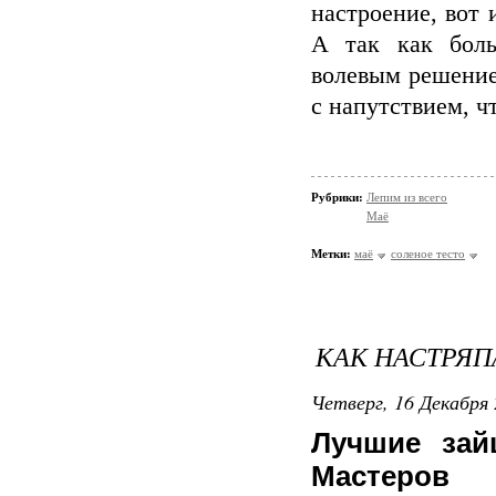
настроение, вот 
А так как боль
волевым решение
с напутствие
Рубрики:
Лепим из всего
Маё
Метки:
маё
соленое тесто
КАК НАСТРЯП
Четверг, 16 Декабря 
Лучшие за
Мастеров