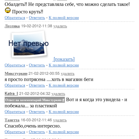
Обалдеть!! Не представляла себе, что можно сделать такое!
Просто круть!!
Обратиться
-
Ответить
-
К полной версии
19-02-2012-11:38
удалить
Лесенка
[показать]
Обратиться
-
Ответить
-
К полной версии
21-02-2012-00:55
удалить
Микстуркин
я просто потрясена ....хоть в магазин беги
Обратиться
-
Ответить
-
К полной версии
21-02-2012-04:32
удалить
Katra_I
Вот и я когда это увидела - и
Ответ на комментарий Микстуркин
#
побежала... за пластикой
Обратиться
-
Ответить
-
К полной версии
16-03-2012-11:46
удалить
Танетта
Спасибо,очень интересно.
Обратиться
-
Ответить
-
К полной версии