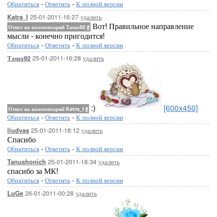
Обратиться
-
Ответить
-
К полной версии
25-01-2011-16:27
удалить
Katra_I
Вот! Правильное направление
Ответ на комментарий Таша92
#
мысли - конечно пригодится!
Обратиться
-
Ответить
-
К полной версии
25-01-2011-16:28
удалить
Таша92
:)
[600x450]
Ответ на комментарий Katra_I
#
Обратиться
-
Ответить
-
К полной версии
25-01-2011-18:12
удалить
liudvas
Спасибо
Обратиться
-
Ответить
-
К полной версии
25-01-2011-18:34
удалить
Tanushonich
спасибо за МК!
Обратиться
-
Ответить
-
К полной версии
26-01-2011-00:28
удалить
LuGe