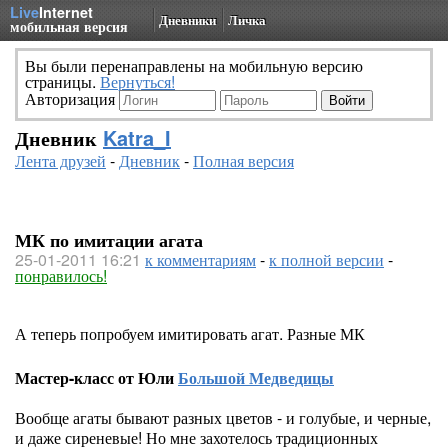
Live
Internet
Дневники
Личка
мобильная версия
Вы были перенаправлены на мобильную версию
страницы.
Вернуться!
Авторизация
Дневник
Katra_I
Лента друзей
-
Дневник
-
Полная версия
МК по имитации агата
25-01-2011 16:21
к комментариям
-
к полной версии
-
понравилось!
А теперь попробуем имитировать агат. Разные МК
Мастер-класс от Юли
Большой Медведицы
Вообще агаты бывают разных цветов - и голубые, и черные,
и даже сиреневые! Но мне захотелось традиционных