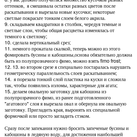
оттенков, я смешивала остатки разных цветов после
раскатывания и вырезала новые кусочки; некоторые
светлые покрасьте тонким слоем белого акрила.
9. складываем квадратики в столбик, чередуя темные и
светлые слои, чтобы общая расцветка изменялась от
темного к светлому;
10. сделала вертикальный срез;
11. немного прокатала скалкой, теперь можно из этого
фомировать бусины и кабошоны,основа обязательно должна
быть из полупрозначного фимо, можно взять fimo frost;
12. 13. во втором срезе я специально постаралась нарушить
геометрическу параллельность слоев раскатыванием;
14. я порезала тонкий слой пластика на куски и сложила
так, чтобы появились изломы, характерные для агата;
15. делаем овальную заготовку для кабошона из
полупрозрачного фимо, из ранее подготовленного
"агатового" слоя я вырезала овал и обернула им овальную
заготовку. Пригладить края, выронять их специальной
формочкой или просто загладить стэком.
Сразу после запекания нужно бросить запеченые бусины и
кабошоны в ледяную воду, для достижения наибольшей