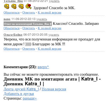
07-08-2012-22:21
удалить
Татьяна_Яна
Здорово! Спасибо за МК.
Обратиться
-
Ответить
-
К полной версии
11-09-2012-22:13
удалить
ваво
Классно! Спасибо. Забираю
Ответ на комментарий Татьяна_Яна
#
Обратиться
-
Ответить
-
К полной версии
06-07-2013-20:05
удалить
Ольга-Бойко
Уверена, что вся полученная информация не пропадет для
меня даром ! ))))) Благодарю за МК !!!
Обратиться
-
Ответить
-
К полной версии
Комментарии (23):
вверх^
Вы сейчас не можете прокомментировать это сообщение.
Дневник МК по имитации агата | Katra_I -
Дневник Katra_I |
Лента друзей Katra_I
/
Полная версия
Добавить в друзья
Страницы:
раньше»