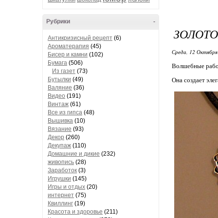
Рубрики
-
ЗОЛОТО
Антикризисный рецепт
(6)
Ароматерапия
(45)
Среда, 12 Октября
Бисер и камни
(102)
Бумага
(506)
Волшебные работ
Из газет
(73)
Бутылки
(49)
Она создает эле
Валяние
(36)
Видео
(191)
Винтаж
(61)
Все из гипса
(48)
Вышивка
(10)
Вязание
(93)
Декор
(260)
Декупаж
(110)
Домашние и дикие
(232)
живопись
(28)
Заработок
(3)
Игрушки
(145)
Игры и отдых
(20)
интернет
(75)
Квиллинг
(19)
Красота и здоровье
(211)