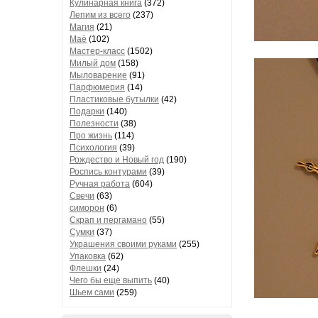
Кулинарная книга
(372)
Лепим из всего
(237)
Магия
(21)
Маё
(102)
Мастер-класс
(1502)
Милый дом
(158)
Мыловарение
(91)
Парфюмерия
(14)
Пластиковые бутылки
(42)
Подарки
(140)
Полезности
(38)
Про жизнь
(114)
Психология
(39)
Рождество и Новый год
(190)
Роспись контурами
(39)
Ручная работа
(604)
Свечи
(63)
симорон
(6)
Скрап и пергамано
(55)
Сумки
(37)
Украшения своими руками
(255)
Упаковка
(62)
Флешки
(24)
Чего бы еще выпить
(40)
Шьем сами
(259)