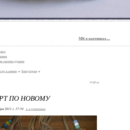
МК в картинках....
ласс
камни
я своими руками
сер и камни
бижутерия
РТ ПО НОВОМУ
ря 2011 г. 17:54
+ в цитатник