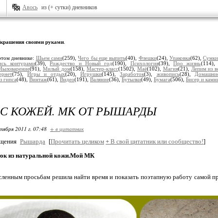
Авось
из (+ сутки) дневников
крашения своими руками
.
этом дневнике:
Шьем сами
(259),
Чего бы еще выпить
(40),
Флешки
(24),
Упаковка
(62),
Сумк
ись контурами
(39),
Рождество и Новый год
(190),
Психология
(39),
Про жизнь
(114)
Мыловарение
(91),
Милый дом
(158),
Мастер-класс
(1502),
Маё
(102),
Магия
(21),
Лепим из в
ернет
(75),
Игры и отдых
(20),
Игрушки
(145),
Заработок
(3),
живопись
(28),
Домашни
з гипса
(48),
Винтаж
(61),
Видео
(191),
Валяние
(36),
Бутылки
(49),
Бумага
(506),
Бисер и камн
 С КОЖЕЙ. МК ОТ РЫШАРДЫ
тября 2011 г. 07:48
+ в цитатник
бщения
Рышарда
[
Прочитать целиком
+
В свой цитатник или сообщество!
]
ок из натуральной кожи.Мой МК
ленным просьбам решила найти время и показать поэтапную работу самой пр