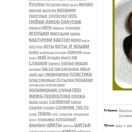
видео
бусины
бутылки
ваза
венок
вязание
винтаж
выпечка
газетные трубочки
гипс
гифки
декор
декупаж
дети
деньги
здоровье
джинсы
игрушки
имитация
камни
картинки
картон
кино
книги
коты и кошки
коты
контуры
крючок
кофе
кофейные игрушки
куклы
на
маё
музыка
мыло
кулон
сладкое
папье-маше
панно
пасха
пасхальные яйца
парфюм
пластика
переделка
пейп-арт
пластиковые бутылки
подарки
подсвечники
подсвечник
про
полимерная глина
жизнь
проволока
пряжа
салфетки
рыба
свечи
салат
соленое тесто
сказки
собаки
Рубрики:
Мастер-к
ткань
сумки
торт
трикотаж
украшение
Украшени
холодный
упаковка
блюд
цветы
шитье
фарфор
Метки:
кожа
цве
шерсть
юмор
яблоки
шкатулки
шоколад