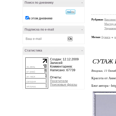
Поиск по дневнику
-
в этом дневнике
Рубрики:
Квиллинг
Мастер-к
Украшени
Подписка по e-mail
-
Метки:
бумага
к
Статистика
-
СУТАЖ 
Создан: 12.12.2009
Записей:
Комментариев:
Написано: 67739
Вторник, 11 Октяб
Отчеты:
Красота от Анне
Посетители
Поисковые фразы
Блог автора - htt