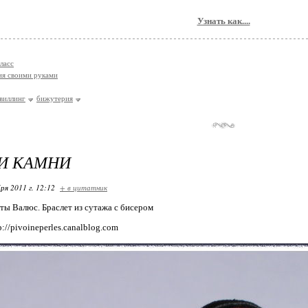
Узнать как....
ласс
я своими руками
виллинг
бижутерия
И КАМНИ
ря 2011 г. 12:12
+ в цитатник
ты Валюс. Браслет из сутажа с бисером
p://pivoineperles.canalblog.com