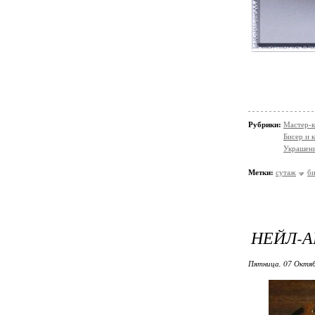
Рубрики:
Мастер-к
Бисер и 
Украшени
Метки:
сутаж
би
НЕЙЛ-А
Пятница, 07 Октяб