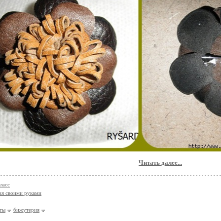
Читать далее...
ласс
я своими руками
ты
бижутерия