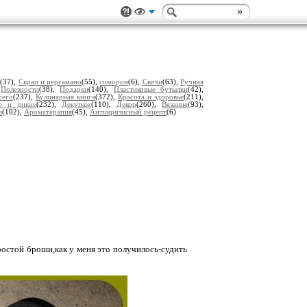
и
(37),
Скрап и пергамано
(55),
симорон
(6),
Свечи
(63),
Ручная
,
Полезности
(38),
Подарки
(140),
Пластиковые бутылки
(42),
сего
(237),
Кулинарная книга
(372),
Красота и здоровье
(211),
е и дикие
(232),
Декупаж
(110),
Декор
(260),
Вязание
(93),
и
(102),
Ароматерапия
(45),
Антикризисный рецепт
(6)
остой броши,как у меня это получилось-судить