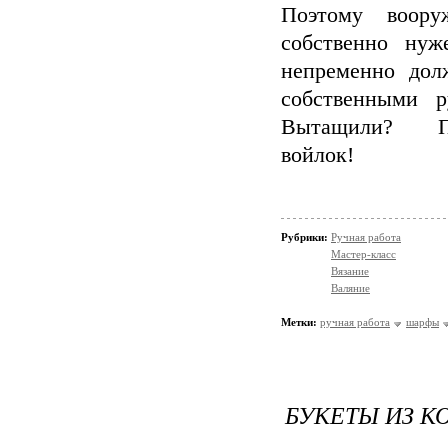
Поэтому воору
собственно нуж
непременно дол
собственными 
Вытащили? 
войло
Рубрики:
Ручная работа
Мастер-класс
Вязание
Валяние
Метки:
ручная работа
шарфы
БУКЕТЫ ИЗ К