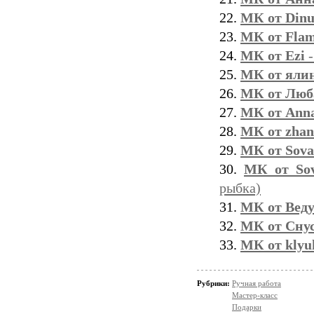
22.
МК от Dinu
23.
МК от Fla
24.
МК от Ezi
-
25.
МК от яли
26.
МК от Люб
27.
МК от Ann
28.
МК от zhan
29.
МК от Sova
30.
МК от So
рыбка)
31.
МК от Вед
32.
МК от Сну
33.
МК от kly
Рубрики:
Ручная работа
Мастер-класс
Подарки