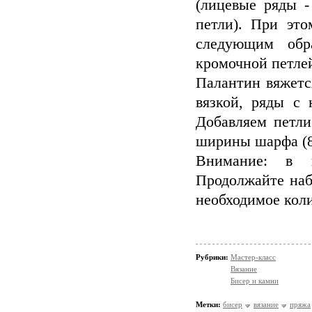
(лицевые ряды -
петли). При эт
следующим обр
кромочной петлей
Палантин вяжетс
вязкой, ряды с 
Добавляем петли
ширины шарфа (8
Внимание: в и
Продолжайте наб
необходимое к
Рубрики:
Мастер-класс
Вязание
Бисер и камни
Метки:
бисер
вязание
пряжа