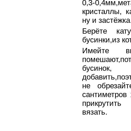
0,3-0,4мм,
кристаллы, к
ну и застёжка
Берёте кат
бусинки,из ко
Имейте в
помешают,пот
бусинок,
добавить,поэ
не обрезай
сантиметров 
прикрут
вяза