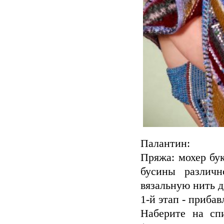
Палантин:
Пряжа: мохер бу
бусины различ
вязальную нить д
1-й этап - приба
Наберите на сп