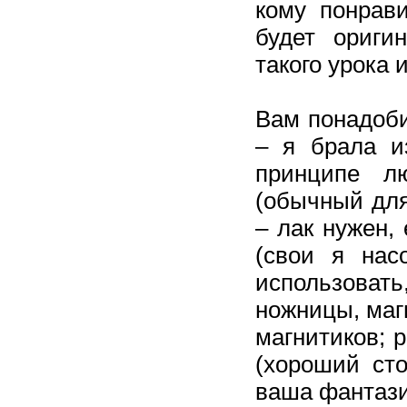
кому понрав
будет ориги
такого урока 
Вам понадоби
– я брала из
принципе л
(обычный для
– лак нужен,
(свои я нас
использоват
ножницы, маг
магнитиков; 
(хороший сто
ваша фантази