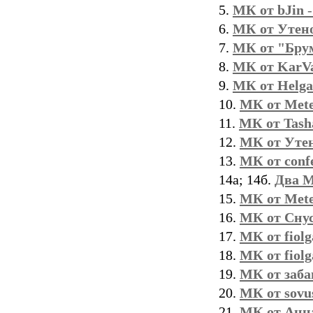
5.
МК от bJin
-
6.
МК от Утен
7.
МК от "Бру
8.
МК от KarV
9.
МК от Helga
10.
МК от Met
11.
МК от Tash
12.
МК от Уте
13.
МК от confe
14а; 14б.
Два М
15.
МК от Met
16.
МК от Сну
17.
МК от fiolg
18.
МК от fiolg
19.
МК от заба
20.
МК от sovu
21.
МК от Анна