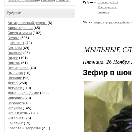
Рубрики:
Ручная работа
Мастер-класс
Валяние
Рубрики
-
Метки:
шерсть
ручная работа
Антикризисный рецепт
(6)
Ароматерапия
(45)
Бисер и камни
(102)
Бумага
(506)
Из газет
(73)
МЫЛЬНЫЕ СЛ
Бутылки
(49)
Валяние
(36)
Видео
(191)
Пятница, 26 Ноября 
Винтаж
(61)
Все из гипса
(48)
Зефир в шок
Вышивка
(10)
Вязание
(93)
Декор
(260)
Декупаж
(110)
Домашние и дикие
(232)
живопись
(28)
Заработок
(3)
Игрушки
(145)
Игры и отдых
(20)
интернет
(75)
Квиллинг
(19)
Красота и здоровье
(211)