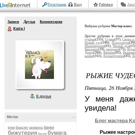
Регистрация
Вход
Рейтинги
Авос
Записи
Друзья
Комментарии
Выбрана рубрика
Мастер-класс
.
Katra I
Другие рубрики в этом дневн
руками
(255),
Сумки
(37),
Скрап и
Новый год
(190),
Психология
(39
Мыловарение
(91),
Милый дом
(1
Квиллинг
(19),
интернет
(75),
Игры
Декор
(260),
Вязание
(93),
Вышивк
камни
(102),
Ароматерапия
(45),
А
РЫЖИЕ ЧУДЕ
Пятница, 26 Ноября 
В друзья
У меня даже
увидела!
Метки
-
Блог мастера Ko
банки
ёлки
Браслет
ароматы
бижутерия
бумага
Рыжее настро
бисер