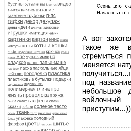
видео
бусины
бутылки
ваза
венок
Осень....кто с
вязание
винтаж
выпечка
Началось всё с 
газетные трубочки
гипс
гифки
декор
декупаж
дети
деньги
здоровье
джинсы
игрушки
имитация
камни
А вот захоте
картинки
картон
кино
книги
коты и кошки
коты
такое же в
контуры
крючок
кофе
кофейные игрушки
куклы
стремиться п
на
маё
музыка
мыло
кулон
сладкое
папье-маше
панно
меняется нат
пасха
пасхальные яйца
парфюм
получиться..
пластика
переделка
пейп-арт
пластиковые бутылки
подарки
под название
подсвечники
подсвечник
про
полимерная глина
небольшое д
жизнь
проволока
пряжа
войлочный ш
салфетки
рыба
свечи
салат
соленое тесто
сказки
приступим
собаки
ткань
сумки
торт
трикотаж
украшение
холодный
упаковка
блюд
цветы
шитье
фарфор
шерсть
юмор
яблоки
шкатулки
шоколад