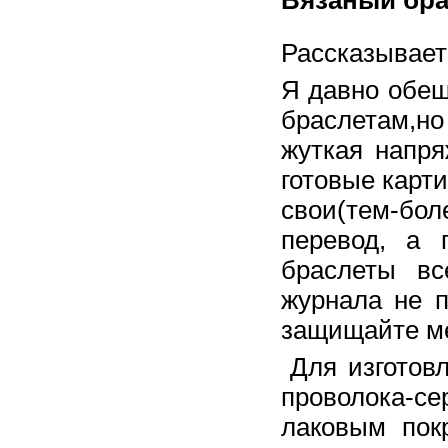
Вязаный бра
Рассказывает
Я давно обещ
браслетам,но
жуткая напря
готовые карт
свои(тем-бол
перевод, а 
браслеты вс
журнала не п
защищайте м
Для изготов
проволока-с
лаковым пок