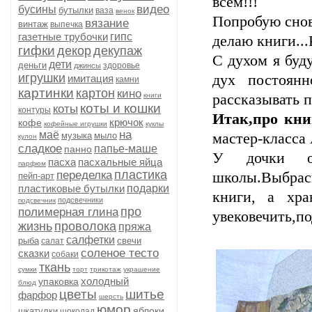
всем!!!
видео
бусины
бутылки
ваза
венок
Попробую снова
вязание
винтаж
выпечка
газетные трубочки
гипс
делаю книги...
гифки
декор
декупаж
С духом я буду
дети
деньги
здоровье
джинсы
игрушки
дух постоянно
имитация
камни
картинки
картон
кино
книги
рассказывать п
коты и кошки
коты
контуры
Итак,про книг
крючок
кофе
кофейные игрушки
куклы
на
маё
музыка
мыло
мастер-класса
кулон
сладкое
папье-маше
панно
У дочки ос
пасха
пасхальные яйца
парфюм
пластика
переделка
школы.Выбрасы
пейп-арт
пластиковые бутылки
подарки
книги, а хр
подсвечники
подсвечник
про
полимерная глина
увековечить,по
жизнь
проволока
пряжа
салфетки
рыба
свечи
салат
соленое тесто
сказки
собаки
ткань
сумки
торт
трикотаж
украшение
холодный
упаковка
блюд
цветы
шитье
фарфор
шерсть
юмор
яблоки
шкатулки
шоколад