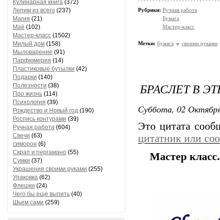
Кулинарная книга
(372)
Лепим из всего
(237)
Рубрики:
Ручная работа
Магия
(21)
Бумага
Маё
(102)
Мастер-класс
Мастер-класс
(1502)
Милый дом
(158)
Метки:
бумага
своими руками
Мыловарение
(91)
Парфюмерия
(14)
Пластиковые бутылки
(42)
Подарки
(140)
БРАСЛЕТ В Э
Полезности
(38)
Про жизнь
(114)
Психология
(39)
Суббота, 02 Октября
Рождество и Новый год
(190)
Роспись контурами
(39)
Это цитата соо
Ручная работа
(604)
Свечи
(63)
цитатник или со
симорон
(6)
Скрап и пергамано
(55)
Мастер класс.
Сумки
(37)
Украшения своими руками
(255)
Упаковка
(62)
Флешки
(24)
Чего бы еще выпить
(40)
Шьем сами
(259)