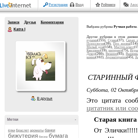
Регистрация
Вход
Рейтинги
Авос
Записи
Друзья
Комментарии
Выбрана рубрика
Ручная работа
.
Katra I
Другие рубрики в этом дневн
руками
(255),
Сумки
(37),
Скрап 
Психология
(39),
Про жизнь
(114
Милый дом
(158),
Мастер-класс
(1
Квиллинг
(19),
интернет
(75),
Игры
Декор
(260),
Вязание
(93),
Вышивк
камни
(102),
Ароматерапия
(45),
А
СТАРИННЫЙ 
Суббота, 02 Октября
В друзья
Это цитата со
цитатник или со
Старая книга
Метки
-
От Элички!!!!!
банки
ёлки
Браслет
ароматы
бижутерия
бумага
бисер