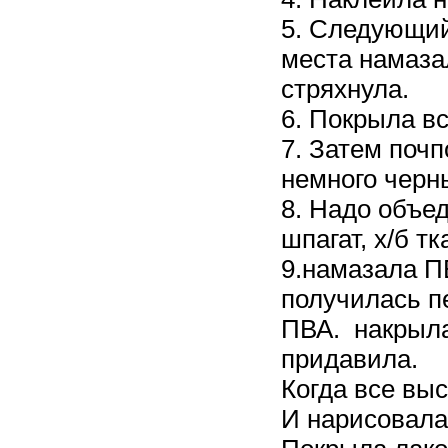
5. Следующий
места намаза
стряхнула.
6. Покрыла в
7. Затем поч
немного черн
8. Надо объе
шпагат, х/б т
9.намазала П
получилась п
ПВА. накрыла
придавила.
Когда все вы
И нарисовала