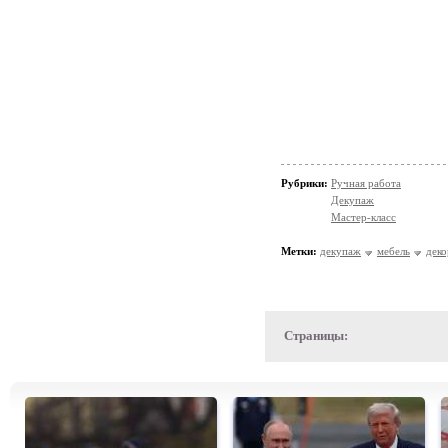
Рубрики:
Ручная работа
Декупаж
Мастер-класс
Метки:
декупаж
мебель
деко
Страницы: