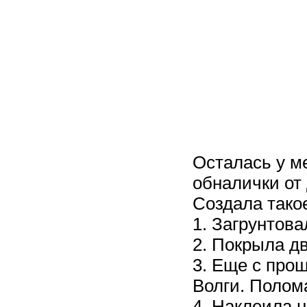
Осталась у ме
обналички от
Создала такое
1. Загрунтов
2. Покрыла д
3. Еще с прош
Волги. Полома
4. Наклеила н