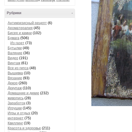
Рубрики
-
Антикризисный рецепт
(6)
Ароматерапия
(45)
Бисер и камни
(102)
Бумага
(506)
Из газет
(73)
Бутылки
(49)
Валяние
(36)
Видео
(191)
Винтаж
(61)
Все из гипса
(48)
Вышивка
(10)
Вязание
(93)
Декор
(260)
Декупаж
(110)
Домашние и дикие
(232)
живопись
(28)
Заработок
(3)
Игрушки
(145)
Игры и отдых
(20)
интернет
(75)
Квиллинг
(19)
Красота и здоровье
(211)