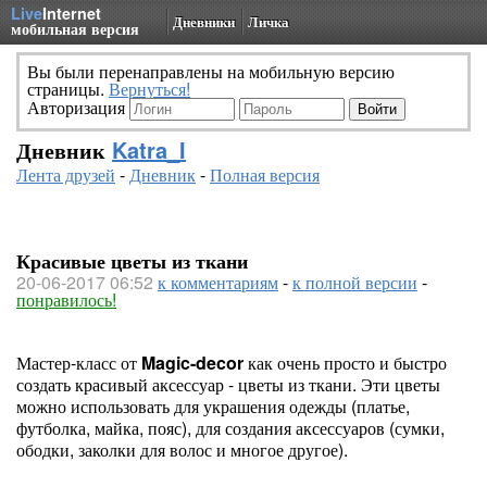
Live
Internet
Дневники
Личка
мобильная версия
Вы были перенаправлены на мобильную версию
страницы.
Вернуться!
Авторизация
Дневник
Katra_I
Лента друзей
-
Дневник
-
Полная версия
Красивые цветы из ткани
20-06-2017 06:52
к комментариям
-
к полной версии
-
понравилось!
Мастер-класс от
Magic-decor
как очень просто и быстро
создать красивый аксессуар - цветы из ткани. Эти цветы
можно использовать для украшения одежды (платье,
футболка, майка, пояс), для создания аксессуаров (сумки,
ободки, заколки для волос и многое другое).