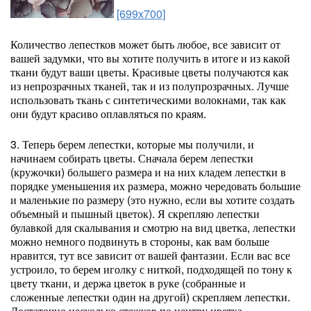
[699x700]
Количество лепестков может быть любое, все зависит от
вашей задумки, что вы хотите получить в итоге и из какой
ткани будут ваши цветы. Красивые цветы получаются как
из непрозрачных тканей, так и из полупрозрачных. Лучше
использовать ткань с синтетическими волокнами, так как
они будут красиво оплавляться по краям.
3. Теперь берем лепестки, которые мы получили, и
начинаем собирать цветы. Сначала берем лепестки
(кружочки) большего размера и на них кладем лепестки в
порядке уменьшения их размера, можно чередовать большие
и маленькие по размеру (это нужно, если вы хотите создать
объемный и пышный цветок). Я скрепляю лепестки
булавкой для скалывания и смотрю на вид цветка, лепестки
можно немного подвинуть в стороны, как вам больше
нравится, тут все зависит от вашей фантазии. Если вас все
устроило, то берем иголку с ниткой, подходящей по тону к
цвету ткани, и держа цветок в руке (собранные и
сложенные лепестки один на другой) скрепляем лепестки.
Достаточно несколько стежков по центру цветка.