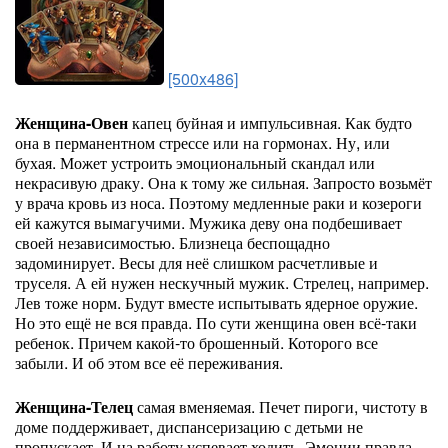
[500x486]
Женщина-Овен
капец буйная и импульсивная. Как будто
она в перманентном стрессе или на гормонах. Ну, или
бухая. Может устроить эмоциональный скандал или
некрасивую драку. Она к тому же сильная. Запросто возьмёт
у врача кровь из носа. Поэтому медленные раки и козероги
ей кажутся вымагучими. Мужика деву она подбешивает
своей независимостью. Близнеца беспощадно
задоминирует. Весы для неё слишком расчетливые и
труселя. А ей нужен нескучный мужик. Стрелец, например.
Лев тоже норм. Будут вместе испытывать ядерное оружие.
Но это ещё не вся правда. По сути женщина овен всё-таки
ребенок. Причем какой-то брошенный. Которого все
забыли. И об этом все её переживания.
Женщина-Телец
самая вменяемая. Печет пироги, чистоту в
доме поддерживает, диспансеризацию с детьми не
пропускает. И на работу успевает ходить. Эмоции правда