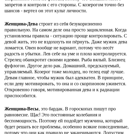
запретов и контроля с его стороны. С козерогом точно без
шансов - вертел он этот культ личности.
Женщина-Дева
строит из себя безукоризненно
правильную. На самом деле она просто зацикленная. Когда
установлены правила - ситуацию проще контролировать. С
девой жить, это не вздохнуть ни пёрнуть. Даже мужик дева
ломается. Овен вообще не вариант, потому что несёт
радость и убытки. Лев себе на уме и плохо контролируется.
Стрелец обанкротит своими идеями. Рыба вялый. Близнец
фуфлогон. Другое дело рак. Домашний, предсказуемый,
управляемый. Козерог тоже молодец, но телец ещё лучше.
Девам главное, чтобы мужик был адекватен. В принципе,
если деву мотивировать, то она и со скорпионом уживется.
Откровенно говоря, мотивированная дева и к радиации
приспособится.
Женщина-Весы
, это бардак. В гороскопах пишут про
равновесие. Щас! Это постоянные колебания и
беспомощность. Поэтому ей подойдет мужчина, который
будет решать все проблемы, особенно всякие повседневные,
потому что они как правило не заканчиваются. Допустим