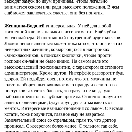
выходят замуж по двум причинам. Чтобы легально
заниматься сексом или ради высокого положения. В чем
ещё может заключаться счастье, они без понятия.
Женщина-Водолей
универсальная. У неё для любой
жизненной клизмы навыки в ассортименте. Ещё чуйка
мерчендайзера. И постоянный внутренний аудит косяков.
Людям непосвященным может показаться, что она из этих
невероятных женщин, ковыряющихся в настройках
Одноклассников, в поисках кнопочки, чтобы прости
господи он-лайн не было видно. На самом деле это
высококлассный психоаналитик, с характером системного
администратора. Кроме шуток. Интерфейс разворотит будь
здоров. Ей подойдет овен, потому что эти мужчины не
юлят, наоборот, вытряхивают всю правду и если от его
поступков захочется блевать, то сразу, а не когда уже
набрали кредитов на зубные протезы. Отлично получится
ладить с близнецами, будут друг друга отмазывать от
ментов. Интересные взаимоотношения со львом. С весами,
кстати, тоже получится, главное ему не завраться.
Замечательный союз со стрельцом, прям то, что доктор
прописал. С козерогом более-менее. С тельцом так себе,
потому что тельцы все-таки очень штатные. С раком будет