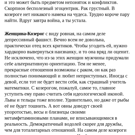
и это может быть предметом непоняток и конфликтов.
Скорпион бесполезный эгоцентрик. Рак грустный. В
козероге нет никакого намека на чудеса. Трудно короче пару
найти. Вдруг завтра война, а ты устала.
Женщина-Козерог
с виду ровная, на самом деле
депрессивный фашист. Вечно всем не довольна,
практически отец всех критиков. Чтобы угодить ей, нужно
хардкорно вывернуться наизнанку, и то она вряд ли оценит.
Не исключено, что из-за этих женщин мужчины придумали
себе альтернативную ориентацию. Тем не менее,
прекрасные отношения возможны с раком, он как раз
полностью понимающий и любит неприступных. Иногда с
девой, если тот не будет вести себя, как страшный учитель
математики. С козерогом, пожалуй, самое то, главное
уступить ему право считать себя идеологической иконой.
Львы и тельцы тоже вполне. Удивительно, но даже от рыбы
её не будет тошнить. А вот овны доведут своей
упоротостью, весы и близнецы своими
метамфетаминовыми планами, не вписывающимися в
реальность. Демократичный водолей скорее для дружбы,
чем для тоталитарных отношений. На самом деле козероги