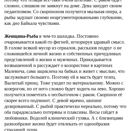
сложно, слишком он замкнут на доме. Дева занудит своим
педантизмом. Со скорпионом получится мыльная опера, а
рыбы задушат своими неаргументированными глубокими,
как дно Байкала чувствами.
Женщина-Рыба
в чем-то шахидка. Постоянно
очаровывается какой-то фигней, игнорируя здравый смысл.
В голове всякий мусор из сериалов, рассказов подруг о не
сложившейся личной жизни и собственных причудливых
представлений о жизни и мужчинах. Прикидывается
возвышенной и рассуждает о колористике в картинах
Малевича, сама зациклена на бабках и живет с мыслью, что
заслуживает большего. Поэтому ей в масть будет телец.
Вылитый принц. Тоже уходит по материальному. Можно с
козерогом, но от него сложно будет ходить на лево. Хорошо
получится помечтать о несбыточном с раком. Скорпион её
скорее всего подчинит. С девой мрачно, шопинг
дозированный. С рыбой практически нереально, потому что
оба парадоксально потеряны и плаксивы. Весы сойдет в
любовники. Водолей клинический гуляка. А с близнецами
разнообразие жизни будет отвлекать от однообразия
страданий души.