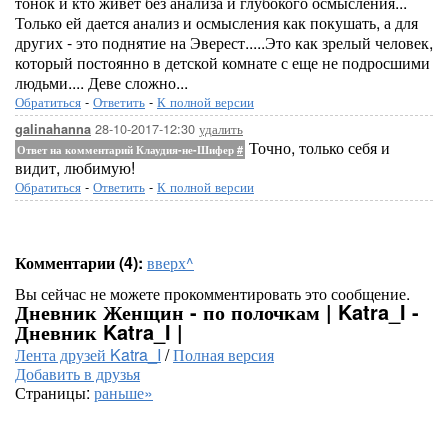
тонок и кто живет без анализа и глубокого осмысления...
Только ей дается анализ и осмысления как покушать, а для
других - это поднятие на Эверест.....Это как зрелый человек,
который постоянно в детской комнате с еще не подросшими
людьми.... Деве сложно...
Обратиться
-
Ответить
-
К полной версии
28-10-2017-12:30
удалить
galinahanna
Точно, только себя и
Ответ на комментарий Клаудия-не-Шифер
#
видит, любимую!
Обратиться
-
Ответить
-
К полной версии
Комментарии (4):
вверх^
Вы сейчас не можете прокомментировать это сообщение.
Дневник Женщин - по полочкам | Katra_I -
Дневник Katra_I |
Лента друзей Katra_I
/
Полная версия
Добавить в друзья
Страницы:
раньше»