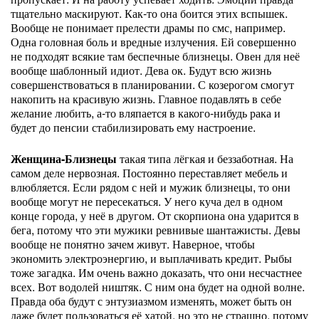
тщательно маскируют. Как-то она боится этих вспышек.
Вообще не понимает прелести драмы по смс, например.
Одна головная боль и вредные излучения. Ей совершенно
не подходят всякие там беспечные близнецы. Овен для неё
вообще шаблонный идиот. Дева ок. Будут всю жизнь
совершенствоваться в планировании. С козерогом смогут
накопить на красивую жизнь. Главное подавлять в себе
желание любить, а-то вляпается в какого-нибудь рака и
будет до пенсии стабилизировать ему настроение.
Женщина-Близнецы
такая типа лёгкая и беззаботная. На
самом деле нервозная. Постоянно переставляет мебель и
влюбляется. Если рядом с ней и мужик близнецы, то они
вообще могут не пересекаться. У него куча дел в одном
конце города, у неё в другом. От скорпиона она ударится в
бега, потому что эти мужики ревнивые шантажисты. Девы
вообще не понятно зачем живут. Наверное, чтобы
экономить электроэнергию, и выплачивать кредит. Рыбы
тоже загадка. Им очень важно доказать, что они несчастнее
всех. Вот водолей ништяк. С ним она будет на одной волне.
Правда оба будут с энтузиазмом изменять, может быть он
даже будет пользоваться её хатой, но это не страшно, потому