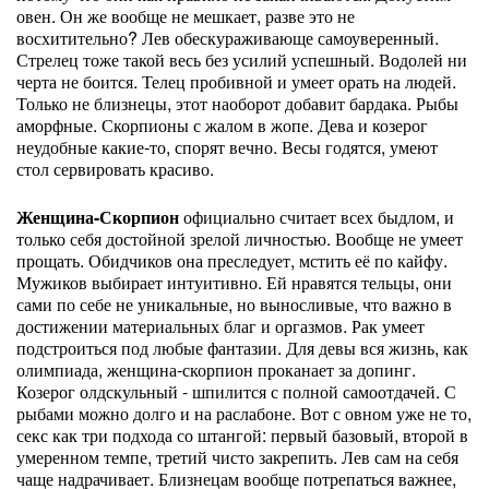
овен. Он же вообще не мешкает, разве это не
восхитительно? Лев обескураживающе самоуверенный.
Стрелец тоже такой весь без усилий успешный. Водолей ни
черта не боится. Телец пробивной и умеет орать на людей.
Только не близнецы, этот наоборот добавит бардака. Рыбы
аморфные. Скорпионы с жалом в жопе. Дева и козерог
неудобные какие-то, спорят вечно. Весы годятся, умеют
стол сервировать красиво.
Женщина-Скорпион
официально считает всех быдлом, и
только себя достойной зрелой личностью. Вообще не умеет
прощать. Обидчиков она преследует, мстить её по кайфу.
Мужиков выбирает интуитивно. Ей нравятся тельцы, они
сами по себе не уникальные, но выносливые, что важно в
достижении материальных благ и оргазмов. Рак умеет
подстроиться под любые фантазии. Для девы вся жизнь, как
олимпиада, женщина-скорпион проканает за допинг.
Козерог олдскульный - шпилится с полной самоотдачей. С
рыбами можно долго и на раслабоне. Вот с овном уже не то,
секс как три подхода со штангой: первый базовый, второй в
умеренном темпе, третий чисто закрепить. Лев сам на себя
чаще надрачивает. Близнецам вообще потрепаться важнее,