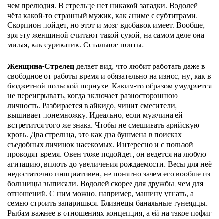
чем прелюдия. В стрельце нет никакой загадки. Водолей
чёта какой-то странный мужик, как аниме с субтитрами.
Скорпион пойдет, но этот и мозг вдобавок имеет. Вообще,
зря эту женщиной считают такой сукой, на самом деле она
милая, как сурикатик. Остальное понты.
Женщина-Стрелец
делает вид, что любит работать даже в
свободное от работы время и обязательно на износ, ну, как в
бюджетной польской порнухе. Каким-то образом умудряется
не переигрывать, когда включает разностороннюю
личность. Разбирается в айкидо, чинит смесители,
вышивает понемножку. Идеально, если мужчина ей
встретится того же знака. Чтобы не смешивать арийскую
кровь. Два стрельца, это как два бушмена в поисках
съедобных личинок насекомых. Интересно и с пользой
проводят время. Овен тоже подойдет, он ведется на любую
агитацию, вплоть до увеличения рождаемости. Весы для неё
недостаточно инициативен, не понятно зачем его вообще из
больницы выписали. Водолей скорее для дружбы, чем для
отношений. С ним можно, например, машину угнать, а
семью строить запаришься. Близнецы банальные тунеядцы.
Рыбам важнее в отношениях концепция, а ей на такое пофиг