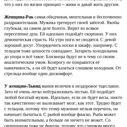
что у них по жизни принцип – живи и давай жить другим.
Женщина-Рак
самая обидчивая, мнительная и беспочвенно
раздражительная. Мужика третирует своей заботой. Якобы
глубокая, на самом деле болото. Верит во всякое
переселение душ. Ей идеально подойдёт скорпион. У них
демоническая страсть. На утро ноги не сводятся. С девой
хороший досуг. Упорядочить носки в шкафу, например. С
тельцом тоже ценности совпадают. Затарить холодильник
до упора и всё такое. Близнецы будут не в тему со своим
аналитическим умом. Козерогу не понравится её
навязчивость, а он ей будет казаться слишком холодным. От
стрельца вообще один дискомфорт.
У женщин-Львиц
мания величия и нездоровое тщеславие.
Зато её очень легко нейтрализовать лестью. Ей подойдет
любой богатый мужик. Идеально, если он будет весы, никто
так качественно не вылизывает мозг, как этот. Трудно будет
с тельцом, потому что этому мужчине нельзя перечить, он
начинает бычиться. С рыбой вообще фиаско. Рыба может
быть внимательным, а больше он ничего не может. Со
скорпионом тоже не фонтан, потому что слишком много