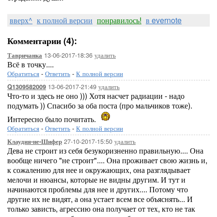
вверх^
к полной версии
понравилось!
в evernote
Комментарии (4):
13-06-2017-18:36
удалить
Тавричанка
Всё в точку....
Обратиться
-
Ответить
-
К полной версии
13-06-2017-21:49
удалить
Q1309582009
Что-то и здесь не оно ))) Хотя насчет радиации - надо
подумать )) Спасибо за оба поста (про мальчиков тоже).
Интересно было почитать.
Обратиться
-
Ответить
-
К полной версии
27-10-2017-15:50
удалить
Клаудия-не-Шифер
Дева не строит из себя безукоризненно правильную.... Она
вообще ничего "не строит".... Она проживает свою жизнь и,
к сожалению для нее и окружающих, она разглядывает
мелочи и нюансы, которые не видны другим. И тут и
начинаются проблемы для нее и других.... Потому что
другие их не видят, а она устает всем все объяснять... И
только зависть, агрессию она получает от тех, кто не так