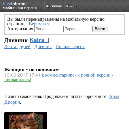
Live
Internet
Дневники
Личка
мобильная версия
Вы были перенаправлены на мобильную версию
страницы.
Вернуться!
Авторизация
Дневник
Katra_I
Лента друзей
-
Дневник
-
Полная версия
Женщин - по полочкам
13-06-2017 17:41
к комментариям
-
к полной версии
-
понравилось!
Познай самое себя. Продолжаем читать гороскоп от
Алла
Дзюрич
.