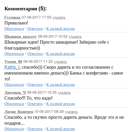
Комментарии (5):
07-06-2017-17:05
удалить
Гусенька
Прикольно!
Обратиться
-
Ответить
-
К полной версии
08-06-2017-10:52
удалить
Шьющая_красоту
Шикарные идеи! Просто шикарные! Забираю себе с
благодарностью))
Обратиться
-
Ответить
-
К полной версии
08-06-2017-11:22
удалить
Умари_45
Katra_I
, спасибо))) Скоро дарить и по согласованию с
именинником именно деньги))) Банка с конфетами - самое
то!
Обратиться
-
Ответить
-
К полной версии
08-06-2017-15:35
удалить
Людмила_Ч
Спасибо!!! То, что надо!
Обратиться
-
Ответить
-
К полной версии
10-06-2017-08:39
удалить
Лидия_Кошевец
Спасибо, а то скучно просто дарить деньги. Вроде это и не
подарок...
Обратиться
-
Ответить
-
К полной версии