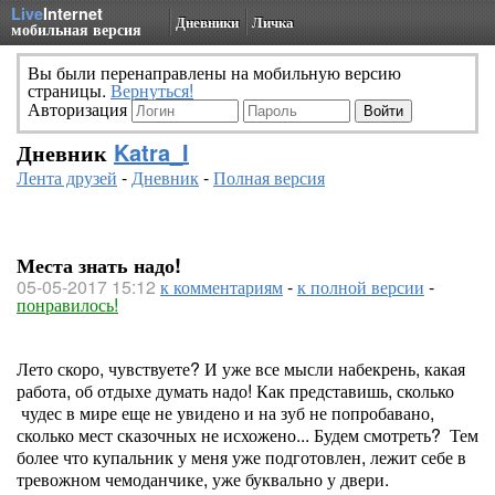
Live
Internet
Дневники
Личка
мобильная версия
Вы были перенаправлены на мобильную версию
страницы.
Вернуться!
Авторизация
Дневник
Katra_I
Лента друзей
-
Дневник
-
Полная версия
Места знать надо!
05-05-2017 15:12
к комментариям
-
к полной версии
-
понравилось!
Лето скоро, чувствуете? И уже все мысли набекрень, какая
работа, об отдыхе думать надо! Как представишь, сколько
чудес в мире еще не увидено и на зуб не попробавано,
сколько мест сказочных не исхожено... Будем смотреть? Тем
более что купальник у меня уже подготовлен, лежит себе в
тревожном чемоданчике, уже буквально у двери.