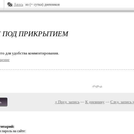
Авось
из (+ сутки) дневников
 ПОД ПРИКРЫТИЕМ
то для удобства комментирования.
щение
« Пред. запись
—
К дневнику
—
След. запись 
ь
ентарий:
 пароль на сайте: