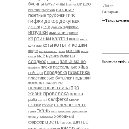
видео
бусины
бутылки
ваза
венок
вязание
винтаж
выпечка
Регистрация
газетные трубочки
гипс
гифки
декор
декупаж
Текст коммен
дети
деньги
здоровье
джинсы
игрушки
имитация
камни
картинки
картон
кино
книги
коты и кошки
коты
контуры
крючок
кофе
кофейные игрушки
куклы
на
маё
музыка
мыло
кулон
сладкое
папье-маше
Проверка орфог
панно
пасха
пасхальные яйца
парфюм
пластика
переделка
пейп-арт
пластиковые бутылки
подарки
подсвечники
подсвечник
про
полимерная глина
жизнь
проволока
пряжа
салфетки
рыба
свечи
салат
соленое тесто
сказки
собаки
ткань
сумки
торт
трикотаж
украшение
холодный
упаковка
блюд
цветы
шитье
фарфор
шерсть
юмор
яблоки
шкатулки
шоколад