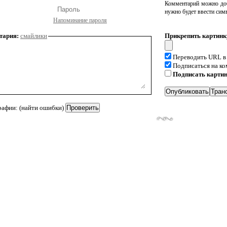
Комментарий можно доб
нужно будет ввести сим
Напоминание пароля
тария:
смайлики
Прикрепить картинк
Переводить URL в
Подписаться на к
Подписать карти
рафии: (найти ошибки)