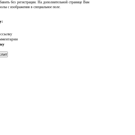
авить без регистрации. На дополнительной странице Вам
волы с изображения в специальное поле.
у:
 ссылку
омментарии
нку