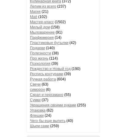
Кулинарная книга
(372)
Лепим из всего
(237)
Магия
(21)
Маё
(102)
Мастер-класс
(1502)
Милый дом
(158)
Мыловарение
(91)
Парфюмерия
(14)
Пластиковые бутылки
(42)
Подарки
(140)
Полезности
(38)
Про жизнь
(114)
Психология
(39)
Рождество и Новый год
(190)
Роспись контурами
(39)
Ручная работа
(604)
Свечи
(63)
симорон
(6)
Скрап и пергамано
(55)
Сумки
(37)
Украшения своими руками
(255)
Упаковка
(62)
Флешки
(24)
Чего бы еще выпить
(40)
Шьем сами
(259)