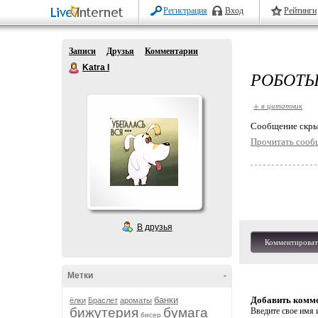
Регистрация
Вход
Рейтинги
Записи
Друзья
Комментарии
Katra I
РОБОТЫ
+ в цитатник
Cообщение скры
Прочитать сооб
В друзья
Комментироват
Метки
-
банки
Добавить комм
ёлки
Браслет
ароматы
бижутерия
бумага
Введите свое имя и
бисер