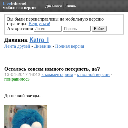
Live
Internet
Дневники
Личка
мобильная версия
Вы были перенаправлены на мобильную версию
страницы.
Вернуться!
Авторизация
Дневник
Katra_I
Лента друзей
-
Дневник
-
Полная версия
Осталось совсем немного потерпеть, да?
13-04-2017 16:42
к комментариям
-
к полной версии
-
понравилось!
До первой звезды...