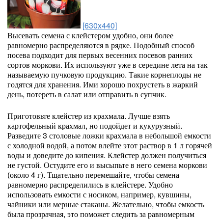
[630x440]
Высевать семена с клейстером удобно, они более
равномерно распределяются в рядке. Подобный способ
посева подходит для первых весенних посевов ранних
сортов моркови. Их используют уже в середине лета на так
называемую пучковую продукцию. Такие корнеплоды не
годятся для хранения. Ими хорошо похрустеть в жаркий
день, потереть в салат или отправить в супчик.
Приготовьте клейстер из крахмала. Лучше взять
картофельный крахмал, но подойдет и кукурузный.
Разведите 3 столовые ложки крахмала в небольшой емкости
с холодной водой, а потом влейте этот раствор в 1 л горячей
воды и доведите до кипения. Клейстер должен получиться
не густой. Остудите его и высыпьте в него семена моркови
(около 4 г). Тщательно перемешайте, чтобы семена
равномерно распределились в клейстере. Удобно
использовать емкости с носиком, например, кувшины,
чайники или мерные стаканы. Желательно, чтобы емкость
была прозрачная, это поможет следить за равномерным