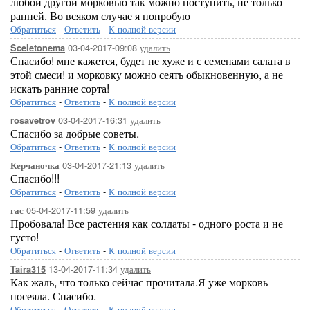
любой другой морковью так можно поступить, не только
ранней. Во всяком случае я попробую
Обратиться
-
Ответить
-
К полной версии
03-04-2017-09:08
удалить
Sceletonema
Спасибо! мне кажется, будет не хуже и с семенами салата в
этой смеси! и морковку можно сеять обыкновенную, а не
искать ранние сорта!
Обратиться
-
Ответить
-
К полной версии
03-04-2017-16:31
удалить
rosavetrov
Спасибо за добрые советы.
Обратиться
-
Ответить
-
К полной версии
03-04-2017-21:13
удалить
Керчаночка
Спасибо!!!
Обратиться
-
Ответить
-
К полной версии
05-04-2017-11:59
удалить
гас
Пробовала! Все растения как солдаты - одного роста и не
густо!
Обратиться
-
Ответить
-
К полной версии
13-04-2017-11:34
удалить
Taira315
Как жаль, что только сейчас прочитала.Я уже морковь
посеяла. Спасибо.
Обратиться
-
Ответить
-
К полной версии