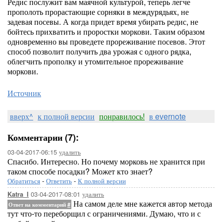
Редис послужит вам маячной культурой, теперь легче
прополоть прорастающие сорняки в междурядьях, не
задевая посевы. А когда придет время убирать редис, не
бойтесь прихватить и проростки моркови. Таким образом
одновременно вы проведете прореживание посевов. Этот
способ позволит получить два урожая с одного рядка,
облегчить прополку и утомительное прореживание
моркови.
Источник
вверх^
к полной версии
понравилось!
в evernote
Комментарии (7):
03-04-2017-06:15
удалить
Спасибо. Интересно. Но почему морковь не хранится при
таком способе посадки? Может кто знает?
Обратиться
-
Ответить
-
К полной версии
03-04-2017-08:01
удалить
Katra_I
На самом деле мне кажется автор метода
Ответ на комментарий
#
тут что-то переборщил с ограничениями. Думаю, что и с