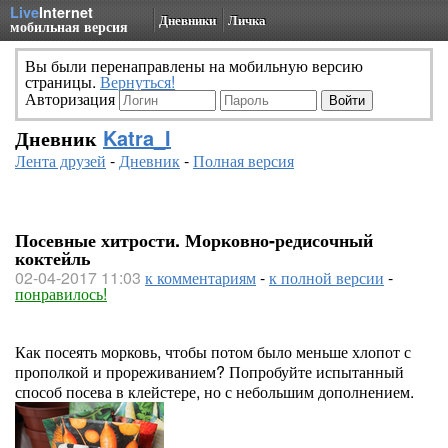
Live
Internet
Дневники
Личка
мобильная версия
Вы были перенаправлены на мобильную версию
страницы.
Вернуться!
Авторизация
Дневник
Katra_I
Лента друзей
-
Дневник
-
Полная версия
Посевные хитрости. Морковно-редисочный
коктейль
02-04-2017 11:03
к комментариям
-
к полной версии
-
понравилось!
Как посеять морковь, чтобы потом было меньше хлопот с
прополкой и прореживанием? Попробуйте испытанный
способ посева в клейстере, но с небольшим дополнением.