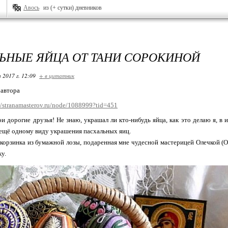
Авось
из (+ сутки) дневников
ЬНЫЕ ЯЙЦА ОТ ТАНИ СОРОКИНОЙ
 2017 г. 12:09
+ в цитатник
 автора
//stranamasterov.ru/node/1088999?tid=451
и дорогие друзья! Не знаю, украшал ли кто-нибудь яйца, как это делаю я, в
 ещё одному виду украшения пасхальных яиц.
корзинка из бумажной лозы, подаренная мне чудесной мастерицей Олечкой (Оль
у.