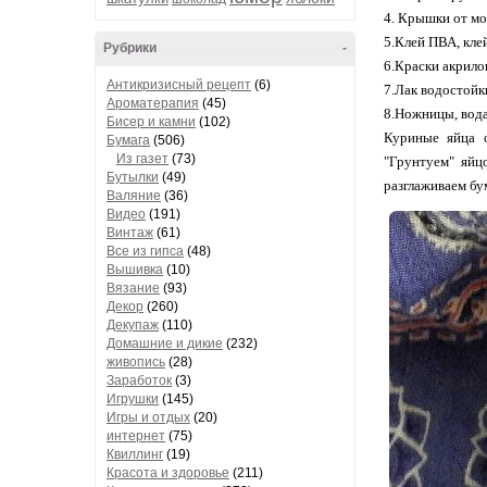
4. Крышки от мо
5.Клей ПВА, кл
Рубрики
-
6.Краски акрило
Антикризисный рецепт
(6)
7.Лак водостойк
Ароматерапия
(45)
8.Ножницы, вода
Бисер и камни
(102)
Куриные яйца 
Бумага
(506)
Из газет
(73)
"Грунтуем" яйц
Бутылки
(49)
разглаживаем бу
Валяние
(36)
Видео
(191)
Винтаж
(61)
Все из гипса
(48)
Вышивка
(10)
Вязание
(93)
Декор
(260)
Декупаж
(110)
Домашние и дикие
(232)
живопись
(28)
Заработок
(3)
Игрушки
(145)
Игры и отдых
(20)
интернет
(75)
Квиллинг
(19)
Красота и здоровье
(211)