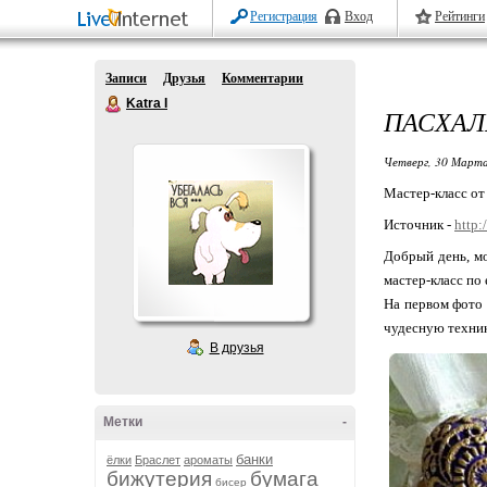
Регистрация
Вход
Рейтинги
Записи
Друзья
Комментарии
Katra I
ПАСХАЛ
Четверг, 30 Марта
Мастер-класс от
Источник -
http:
Добрый день, мо
мастер-класс по
На первом фото 
чудесную техник
В друзья
Метки
-
банки
ёлки
Браслет
ароматы
бижутерия
бумага
бисер