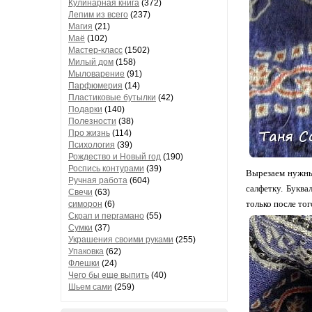
Кулинарная книга
(372)
Лепим из всего
(237)
Магия
(21)
Маё
(102)
Мастер-класс
(1502)
Милый дом
(158)
Мыловарение
(91)
Парфюмерия
(14)
Пластиковые бутылки
(42)
Подарки
(140)
Полезности
(38)
Про жизнь
(114)
Психология
(39)
Рождество и Новый год
(190)
Роспись контурами
(39)
Вырезаем нужны
Ручная работа
(604)
салфетку. Букв
Свечи
(63)
только после то
симорон
(6)
Скрап и пергамано
(55)
Сумки
(37)
Украшения своими руками
(255)
Упаковка
(62)
Флешки
(24)
Чего бы еще выпить
(40)
Шьем сами
(259)