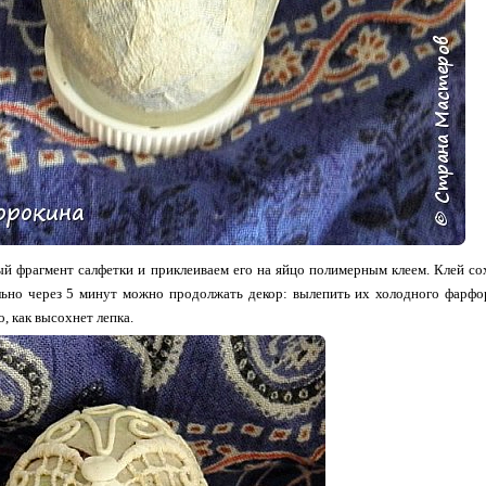
й фрагмент салфетки и приклеиваем его на яйцо полимерным клеем. Клей со
ально через 5 минут можно продолжать декор: вылепить их холодного фарф
го, как высохнет лепка.