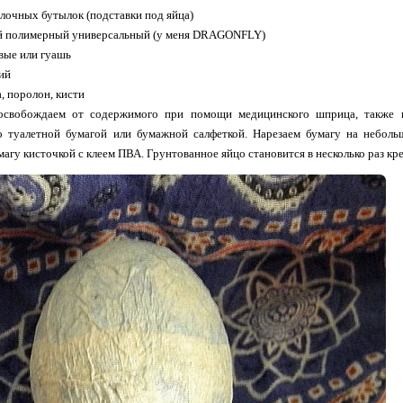
лочных бутылок (подставки под яйца)
ей полимерный универсальный (у меня DRAGONFLY)
вые или гуашь
ий
, поролон, кисти
освобождаем от содержимого при помощи медицинского шприца, также 
о туалетной бумагой или бумажной салфеткой. Нарезаем бумагу на неболь
магу кисточкой с клеем ПВА. Грунтованное яйцо становится в несколько раз кр