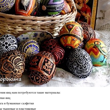
ения яиц нам потребуются такие материалы:
пки яиц
ага и бумажные салфетки
а тканевые и пластиковые