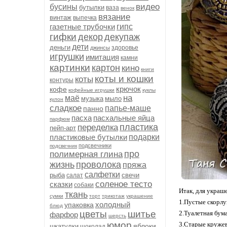
видео
бусины
бутылки
ваза
венок
вязание
винтаж
выпечка
газетные трубочки
гипс
гифки
декор
декупаж
дети
деньги
здоровье
джинсы
игрушки
имитация
камни
картинки
картон
кино
книги
коты и кошки
коты
контуры
крючок
кофе
кофейные игрушки
куклы
на
маё
музыка
мыло
кулон
сладкое
папье-маше
панно
пасха
пасхальные яйца
парфюм
пластика
переделка
пейп-арт
пластиковые бутылки
подарки
подсвечники
подсвечник
про
полимерная глина
жизнь
проволока
пряжа
салфетки
рыба
свечи
салат
соленое тесто
сказки
собаки
Итак, для украш
ткань
сумки
торт
трикотаж
украшение
1.Пустые скорлу
холодный
упаковка
блюд
цветы
шитье
2.Туалетная бум
фарфор
шерсть
юмор
3.Старые кружев
яблоки
шкатулки
шоколад