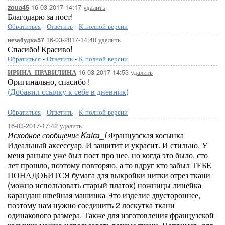
16-03-2017-14:17
удалить
zoua45
Благодарю за пост!
Обратиться
-
Ответить
-
К полной версии
16-03-2017-14:40
удалить
незабудка57
Спасибо! Красиво!
Обратиться
-
Ответить
-
К полной версии
16-03-2017-14:53
удалить
ИРИНА_ПРАВИЛИНА
Оригинально, спасибо !
(Добавил ссылку к себе в дневник)
Обратиться
-
Ответить
-
К полной версии
16-03-2017-17:42
удалить
Исходное сообщение Katra_I
Французская косынка
Идеальный аксессуар. И защитит и украсит. И стильно. У
меня раньше уже был пост про нее, но когда это было, сто
лет прошло, поэтому повторяю, а то вдруг кто забыл ТЕБЕ
ПОНАДОБИТСЯ бумага для выкройки нитки отрез ткани
(можно использовать старый платок) ножницы линейка
карандаш швейная машинка Это изделие двустороннее,
поэтому нам нужно соединить 2 лоскутка ткани
одинакового размера. Также для изготовления французской