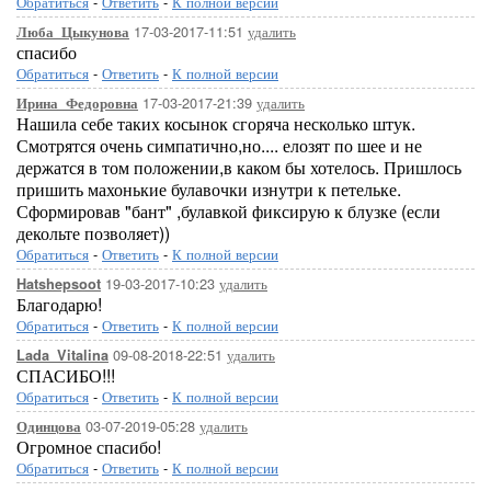
Обратиться
-
Ответить
-
К полной версии
17-03-2017-11:51
удалить
Люба_Цыкунова
спасибо
Обратиться
-
Ответить
-
К полной версии
17-03-2017-21:39
удалить
Ирина_Федоровна
Нашила себе таких косынок сгоряча несколько штук.
Смотрятся очень симпатично,но.... елозят по шее и не
держатся в том положении,в каком бы хотелось. Пришлось
пришить махонькие булавочки изнутри к петельке.
Сформировав "бант" ,булавкой фиксирую к блузке (если
декольте позволяет))
Обратиться
-
Ответить
-
К полной версии
19-03-2017-10:23
удалить
Hatshepsoot
Благодарю!
Обратиться
-
Ответить
-
К полной версии
09-08-2018-22:51
удалить
Lada_Vitalina
СПАСИБО!!!
Обратиться
-
Ответить
-
К полной версии
03-07-2019-05:28
удалить
Одинцова
Огромное спасибо!
Обратиться
-
Ответить
-
К полной версии