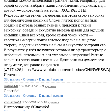
косынки можно использовать разные ткани. Например, для
одной стороны выбрать ткань с необычным рисунком, а для
другой — однотонный материал. ХОД РАБОТЫ
Руководствуясь этими размерами, изготовь свою выкройку
для французской косынки Сложи платок пополам (или
соедини 2 отреза разных тканей), приложи к ткани
выкройку, обведи и аккуратно вырежь детали для будущей
косынки Сшей все края, кроме самой узкой части —
хвостика Выверни почти готовое изделие на лицевую
сторону, подогни хвостик на 5 см и аккуратно застрочи его.
В результате у тебя получится готовый шарф-трансформер с
небольшой петелькой А вот тут самое интересное! Разные
варианты завязывания косынки. Даже если вы думаете что
не сумеете, все равно получится
[=717,428,https://www.youtube.com/embed/uyQHfRWP5WA]
Источник
Обратиться
-
Ответить
-
К полной версии
16-03-2017-20:59
удалить
GalinaAR
Спасибо!
Обратиться
-
Ответить
-
К полной версии
17-03-2017-10:18
удалить
Zolushka14
Интересная идея!Спасибо!