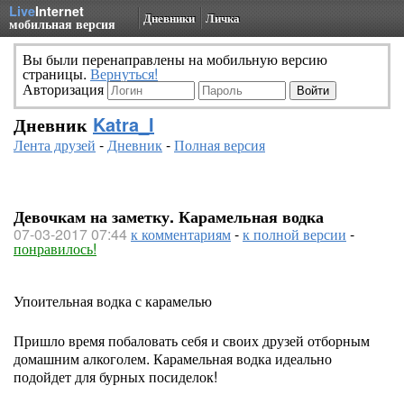
Live
Internet
Дневники
Личка
мобильная версия
Вы были перенаправлены на мобильную версию
страницы.
Вернуться!
Авторизация
Дневник
Katra_I
Лента друзей
-
Дневник
-
Полная версия
Девочкам на заметку. Карамельная водка
07-03-2017 07:44
к комментариям
-
к полной версии
-
понравилось!
Упоительная водка с карамелью
Пришло время побаловать себя и своих друзей отборным
домашним алкоголем. Карамельная водка идеально
подойдет для бурных посиделок!