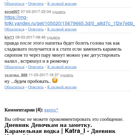
Обратиться
-
Ответить
-
К полной версии
07-03-2017-22:04
удалить
sova007
https://img-
fotki.yandex.ru/get/105020/15679665.3d/0_a8d7c_1f2e7ebb
Обратиться
-
Ответить
-
К полной версии
08-03-2017-08:46
удалить
kix11
правда после этого напитка будет болеть голова так как
сладковато получается и к стати если заменить карамель
сиропом то через пару минут можно уже дегустировать
налил , встряхнул и в рюмочку
Обратиться
-
Ответить
-
К полной версии
11-03-2017-16:37
удалить
талочка_888
ну ...будем пробовать..
Обратиться
-
Ответить
-
К полной версии
Комментарии (4):
вверх^
Вы сейчас не можете прокомментировать это сообщение.
Дневник Девочкам на заметку.
Карамельная водка | Katra_I - Дневник