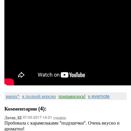
вверх^
к полной версии
понравилось!
в evernote
Комментарии (4):
07-03-2017-14:21
удалить
Лидия_62
Пробовала с карамельками "подушечки". Очень вкусно и
ароматно!